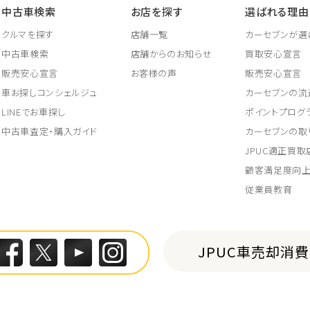
中古車検索
お店を探す
選ばれる理由
クルマを探す
店舗一覧
カーセブンが選
中古車検索
店舗からのお知らせ
買取安心宣言
販売安心宣言
お客様の声
販売安心宣言
車お探しコンシェルジュ
カーセブンの流
LINEでお車探し
ポイントプログ
中古車査定・購入ガイド
カーセブンの取
JPUC適正買
顧客満足度向
従業員教育
JPUC車売却消