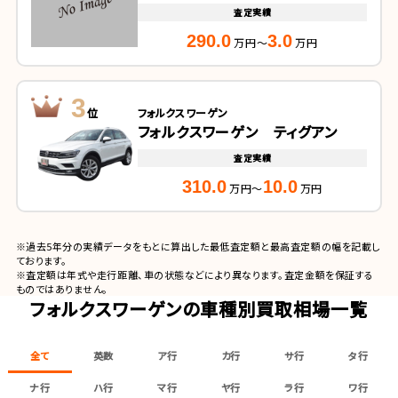
査定実績
290.0
3.0
万円～
万円
3
位
フォルクスワーゲン
フォルクスワーゲン ティグアン
査定実績
310.0
10.0
万円～
万円
※過去5年分の実績データをもとに算出した最低査定額と最高査定額の幅を記載し
ております。
※査定額は年式や走行距離、車の状態などにより異なります。査定金額を保証する
ものではありません。
フォルクスワーゲンの車種別買取相場一覧
全て
英数
ア行
カ行
サ行
タ行
ナ行
ハ行
マ行
ヤ行
ラ行
ワ行