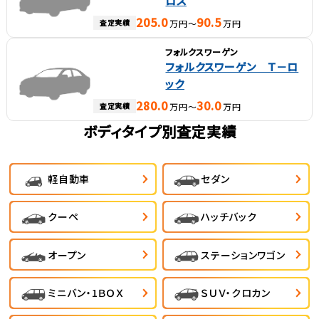
ロス
205.0
90.5
査定実績
万円～
万円
フォルクスワーゲン
フォルクスワーゲン Ｔ－ロ
ック
280.0
30.0
査定実績
万円～
万円
ボディタイプ別査定実績
軽自動車
セダン
クーペ
ハッチバック
オープン
ステーションワゴン
ミニバン・1ＢＯＸ
ＳＵＶ・クロカン