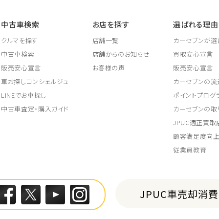
中古車検索
お店を探す
選ばれる理由
クルマを探す
店舗一覧
カーセブンが選
中古車検索
店舗からのお知らせ
買取安心宣言
販売安心宣言
お客様の声
販売安心宣言
車お探しコンシェルジュ
カーセブンの流
LINEでお車探し
ポイントプログ
中古車査定・購入ガイド
カーセブンの取
JPUC適正買
顧客満足度向
従業員教育
JPUC車売却消