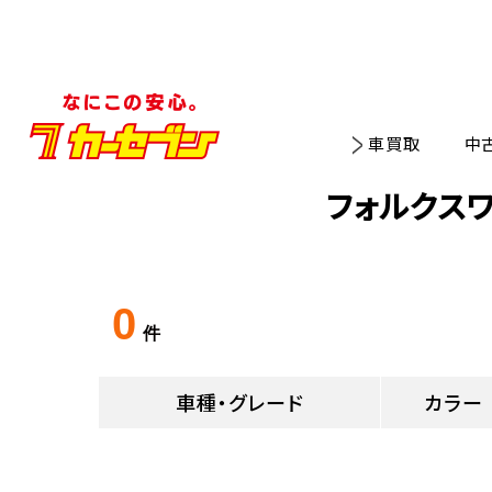
車買取
中
フォルクス
0
件
車種・グレード
カラー