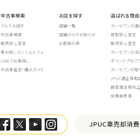
中古車検索
お店を探す
選ばれる理由
クルマを探す
店舗一覧
カーセブンが選
中古車検索
店舗からのお知らせ
買取安心宣言
販売安心宣言
お客様の声
販売安心宣言
車お探しコンシェルジュ
カーセブンの流
LINEでお車探し
ポイントプログ
中古車査定・購入ガイド
カーセブンの取
JPUC適正買
顧客満足度向
従業員教育
JPUC車売却消