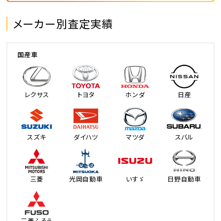
メーカー別査定実績
国産車
レクサス
トヨタ
ホンダ
日産
スズキ
ダイハツ
マツダ
スバル
三菱
光岡自動車
いすゞ
日野自動車
三菱ふそう