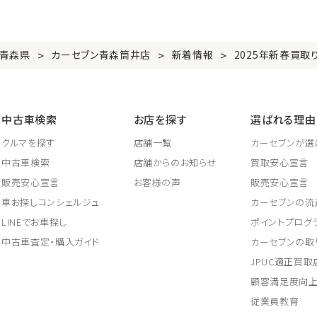
>
>
>
青森県
カーセブン青森筒井店
新着情報
2025年新春買取
中古車検索
お店を探す
選ばれる理由
クルマを探す
店舗一覧
カーセブンが選
中古車検索
店舗からのお知らせ
買取安心宣言
販売安心宣言
お客様の声
販売安心宣言
車お探しコンシェルジュ
カーセブンの流
LINEでお車探し
ポイントプログ
中古車査定・購入ガイド
カーセブンの取
JPUC適正買
顧客満足度向
従業員教育