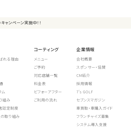
りキャンペーン実施中！！
コーティング
企業情報
ばれる理由
メニュー
会社概要
ご予約
スポンサー・協賛
対応店舗一覧
CM紹介
通
料金表
採用情報
ラム
ビフォーアフター
7's GOLF
り組み
ご利用の流れ
セブンスマガジン
取店認定制度
車買取・車購入ガイド
上の取り組み
フランチャイズ募集
システム導入支援