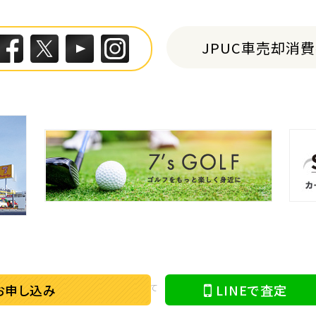
JPUC車売却消
お申し込み
LINEで査定
情報の取り扱い
特定商取引に関して
古物営業法に基づく表示
反社