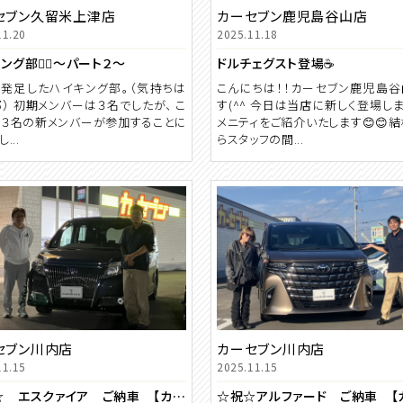
セブン久留米上津店
カーセブン鹿児島谷山店
11.20
2025.11.18
ング部🧗‍♂️～パート２～
ドルチェグスト登場☕
発足したハイキング部。（気持ちは
こんにちは！！カーセブン鹿児島
） 初期メンバーは３名でしたが、 こ
す(^^ 今日は当店に新しく登場し
３名の新メンバーが参加することに
メニティをご紹介いたします😊😊
...
らスタッフの間...
セブン川内店
カーセブン川内店
11.15
2025.11.15
☆祝☆ エスクァイア ご納車 【カーセブン川内店】