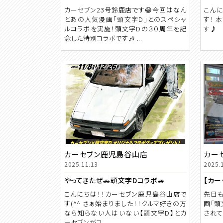
カーセブン23号鈴鹿店です😁今回はなん
こんに
とあの人気漫画「頭文字D」とのスペシャ
す！ 
ルコラボを実施！頭文字Dの３０周年を記
す♪ 
念した特別コラボです🎶 ...
カーセブン鹿児島谷山店
カー
2025.11.13
2025.
やってきたぜ🚗頭文字Dコラボ🚙
こんにちは！！カーセブン鹿児島谷山店で
先日も
す(^^ さぁ始まりました！！クルマ好きの方
画「頭
なら知らない人はいない【頭文字D】とカ
されて
ーセブンがコ...