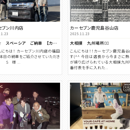
セブン川内店
カーセブン鹿児島谷山店
11.23
2025.11.23
☆祝☆ スペーシア ご納車 【カーセブン川内店】
大相撲 九州場所🤼‍♂️
にちは！ カーセブン川内店の福田
こんにちは！！カーセブン鹿児島
 本日の納車をご紹介させていただき
す(^^ 今日は店長から今まさに
 S 様 ...
が繰り広げられている大相撲九州
番付表を手に入れた...