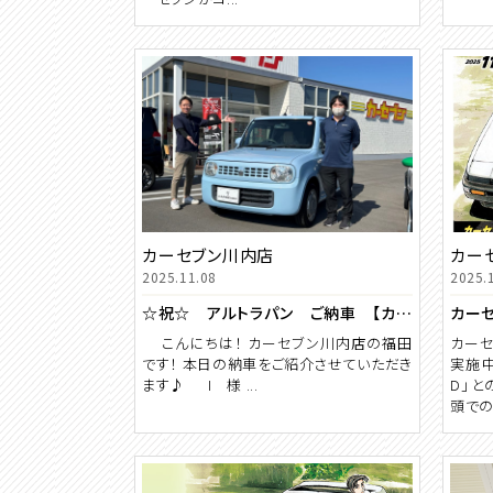
カーセブン川内店
カー
2025.11.08
2025.
☆祝☆ アルトラパン ご納車 【カーセブン川内店】
こんにちは！ カーセブン川内店の福田
カーセ
です！ 本日の納車をご紹介させていただき
実施中
ます♪ I 様 ...
D」と
頭での査