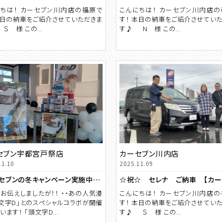
ちは！ カーセブン川内店の福原で
こんにちは！ カーセブン川内店
本日の納車をご紹介させていただきま
す！ 本日の納車をご紹介させてい
Ｓ 様 この...
す♪ N 様 この...
セブン宇都宮戸祭店
カーセブン川内店
11.10
2025.11.09
【カーセブンの冬キャンペーン実施中！！ 】
お伝えしましたが！！ ・・あの人気漫
こんにちは！ カーセブン川内店
文字D」とのスペシャルコラボが開催
す！ 本日の納車をご紹介させてい
います！ 「頭文字D...
す♪ Ｓ 様 この...