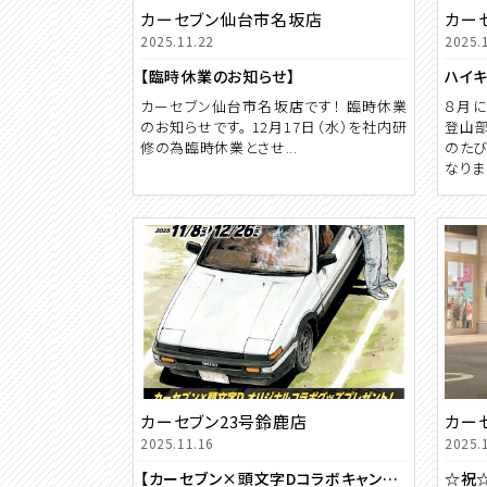
カーセブン仙台市名坂店
カー
2025.11.22
2025.
【臨時休業のお知らせ】
ハイキ
カーセブン仙台市名坂店です！ 臨時休業
８月に
のお知らせです。 12月17日（水）を社内研
登山部
修の為臨時休業とさせ...
のたび
なりまし
カーセブン23号鈴鹿店
カー
2025.11.16
2025.
【カーセブン×頭文字Dコラボキャンペーン】実施中☺