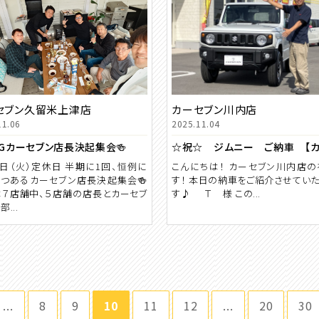
セブン久留米上津店
カーセブン川内店
11.06
2025.11.04
MGカーセブン店長決起集会🍻
4日（火）定休日 半期に1回、恒例に
こんにちは！ カーセブン川内店
つあるカーセブン店長決起集会🍻
す！ 本日の納車をご紹介させてい
７店舗中、５店舗の店長とカーセブ
す♪ Ｔ 様 この...
...
...
8
9
10
11
12
...
20
30