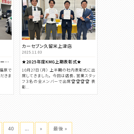
カーセブン久留米上津店
2025.11.03
☆祝☆ ジムニー ご納車 【カーセブン川内店】
★2025年度KMG上期表彰式★
の福原で
10月27日（月） 上半期の社内表彰式に出
ただきま
席してきました。 今回は店長、営業スタッ
フ３名の全メンバーで出席🏆🏆🏆🏆 表
彰...
40
...
»
最後 »