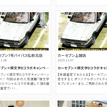
セブン7号バイパス弘前北店
カーセブン上越店
11.08
2025.11.07
カーセブン×頭文字Dコラボキャンペーン🚗
ブン×頭文字Dコラボキャンペーン
【来店査定でもらえる】カーセブ
！！ 今回はあの人気漫画「頭文字
定をすると オリジナルボックステ
のスペシャルコラボ来店して頂き店
をプレゼント！ また、ご売却された方か
定で・・・...