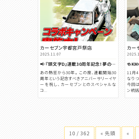
カーセブン宇都宮戸祭店
カー
2025.11.07
2025.
📢 『頭文字D』連載30周年記念！夢のコラボレーション始動！
🍻K
あの熱狂から30年――。 この度、連載開始30
11月
周年という記念すべきアニバーサリーイヤ
なりつ
ーを祝し、カーセブンとのスペシャルな
今回は
コ...
ン統括部
10 / 362
« 先頭
«