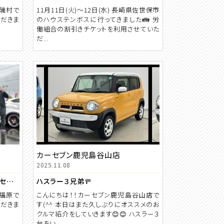
の磯村で
11月11日(火)～12日(水) 長崎県佐世保市
ただきま
のハウステンボスに行ってきました👪 労
働組合の割引きチケットを利用させていた
だ...
カーセブン鹿児島谷山店
2025.11.08
☆祝☆ セレナ ご納車 【カーセブン川内店】
ハスラー３兄弟🚥
の福原で
こんにちは！！カーセブン鹿児島谷山店で
ただきま
す(^^ 本日はまた久しぶりにオススメのお
クルマ紹介をしていきます😊😊 ハスラー３
台をい...