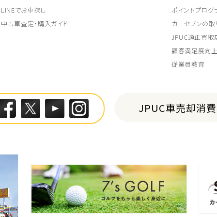
LINEでお車探し
ポイントプログ
中古車査定・購入ガイド
カーセブンの取
JPUC適正買
顧客満足度向
従業員教育
JPUC車売却消