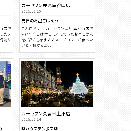
カーセブン鹿児島谷山店
2025.11.16
先日のお昼ごはん🍴
谷山店で
こんにちは！！カーセブン鹿児島谷山店で
ましたア
す(^^ 今日は休日に行ってきたお昼ごはん
結構前か
をご紹介します🎵🎵スープカレーが食べた
いと学校から帰...
カーセブン久留米上津店
2025.11.14
☆祝☆アルファード ご納車 【カーセブン川内店】
🏨ハウステンボス🏨