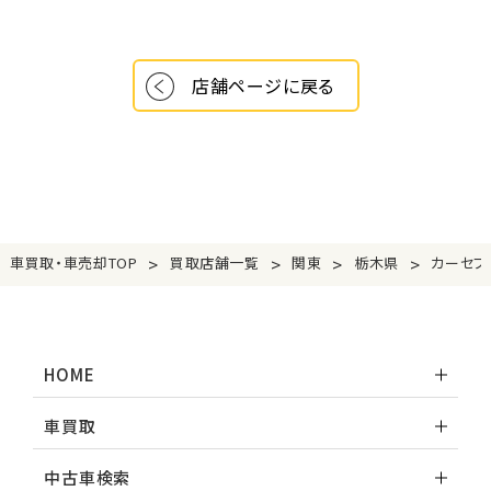
店舗ページに戻る
>
>
>
>
車買取・車売却TOP
買取店舗一覧
関東
栃木県
カーセブ
HOME
車買取
中古車検索