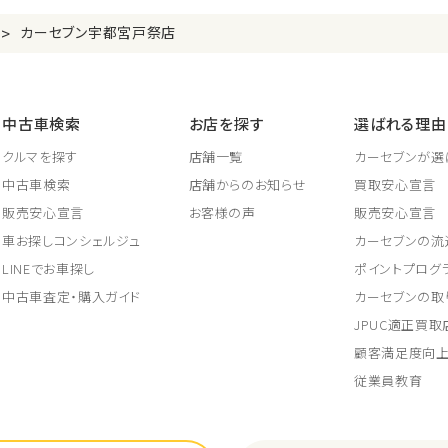
>
カーセブン宇都宮戸祭店
中古車検索
お店を探す
選ばれる理由
クルマを探す
店舗一覧
カーセブンが選
中古車検索
店舗からのお知らせ
買取安心宣言
販売安心宣言
お客様の声
販売安心宣言
車お探しコンシェルジュ
カーセブンの流
LINEでお車探し
ポイントプログ
中古車査定・購入ガイド
カーセブンの取
JPUC適正買
顧客満足度向
従業員教育