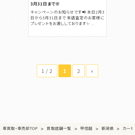
3月31日まで🌸
キャンペーンのお知らせです📢 本日2月3
日から3月31日まで 来店査定のお客様に
プレゼントをお渡ししております✨ ...
1 / 2
1
2
»
>
>
>
>
車買取・車売却TOP
買取店舗一覧
甲信越
新潟県
カーセ