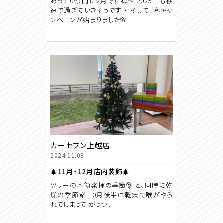
あっという間に2月ですね～ 2025年も秒
速で過ぎていきそうです ・ そして！春キャ
ンペーンが始まりました🌸 ...
カーセブン上越店
2024.11.08
🎄11月・12月店内装飾🎄
ツリーの本領発揮の季節🎅 と、同時に乾
燥の季節🍃 10月後半は乾燥で喉がやら
れてしまって がっつ...