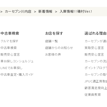
>
>
>
カーセブン川内店
新着情報
入庫情報！！磯村Ver.！
中古車検索
お店を探す
選ばれる理由
クルマを探す
店舗一覧
カーセブンが選
中古車検索
店舗からのお知らせ
買取安心宣言
販売安心宣言
お客様の声
販売安心宣言
車お探しコンシェルジュ
カーセブンの流
LINEでお車探し
ポイントプログ
中古車査定・購入ガイド
カーセブンの取
JPUC適正買
顧客満足度向
従業員教育