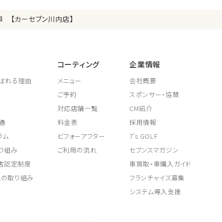
車 【カーセブン川内店】
コーティング
企業情報
ばれる理由
メニュー
会社概要
ご予約
スポンサー・協賛
対応店舗一覧
CM紹介
通
料金表
採用情報
ラム
ビフォーアフター
7's GOLF
り組み
ご利用の流れ
セブンスマガジン
取店認定制度
車買取・車購入ガイド
上の取り組み
フランチャイズ募集
システム導入支援