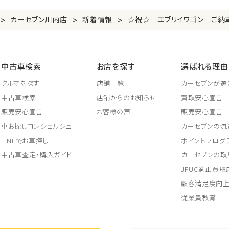
>
>
>
カーセブン川内店
新着情報
☆祝☆ エブリイワゴン ご納
中古車検索
お店を探す
選ばれる理由
クルマを探す
店舗一覧
カーセブンが選
中古車検索
店舗からのお知らせ
買取安心宣言
販売安心宣言
お客様の声
販売安心宣言
車お探しコンシェルジュ
カーセブンの流
LINEでお車探し
ポイントプログ
中古車査定・購入ガイド
カーセブンの取
JPUC適正買
顧客満足度向
従業員教育