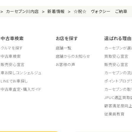
>
>
>
カーセブン川内店
新着情報
☆祝☆ ヴォクシー ご納車 
中古車検索
お店を探す
選ばれる理由
クルマを探す
店舗一覧
カーセブンが選
中古車検索
店舗からのお知らせ
買取安心宣言
販売安心宣言
お客様の声
販売安心宣言
車お探しコンシェルジュ
カーセブンの流
LINEでお車探し
ポイントプログ
中古車査定・購入ガイド
カーセブンの取
JPUC適正買
顧客満足度向
従業員教育