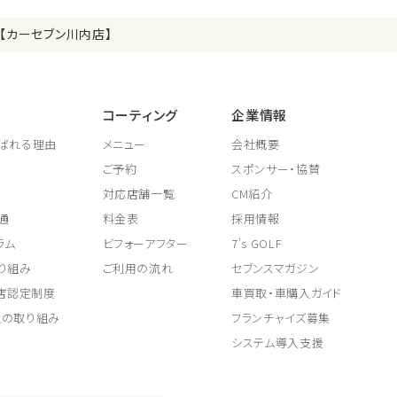
【カーセブン川内店】
コーティング
企業情報
ばれる理由
メニュー
会社概要
ご予約
スポンサー・協賛
対応店舗一覧
CM紹介
通
料金表
採用情報
ラム
ビフォーアフター
7's GOLF
り組み
ご利用の流れ
セブンスマガジン
取店認定制度
車買取・車購入ガイド
上の取り組み
フランチャイズ募集
システム導入支援