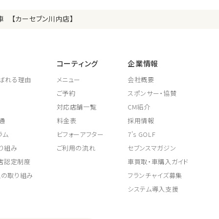
車 【カーセブン川内店】
コーティング
企業情報
ばれる理由
メニュー
会社概要
ご予約
スポンサー・協賛
対応店舗一覧
CM紹介
通
料金表
採用情報
ラム
ビフォーアフター
7's GOLF
り組み
ご利用の流れ
セブンスマガジン
取店認定制度
車買取・車購入ガイド
上の取り組み
フランチャイズ募集
システム導入支援