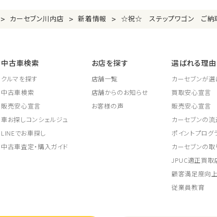
>
>
>
カーセブン川内店
新着情報
☆祝☆ ステップワゴン ご納
中古車検索
お店を探す
選ばれる理由
クルマを探す
店舗一覧
カーセブンが選
中古車検索
店舗からのお知らせ
買取安心宣言
販売安心宣言
お客様の声
販売安心宣言
車お探しコンシェルジュ
カーセブンの流
LINEでお車探し
ポイントプログ
中古車査定・購入ガイド
カーセブンの取
JPUC適正買
顧客満足度向
従業員教育