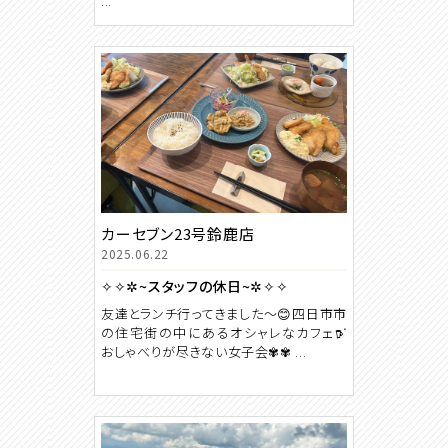
...
カーセブン23号鈴鹿店
2025.06.22
✧✧✲~スタッフの休日~✲✧✧
友達とランチ行ってきました〜😊四日市市
の住宅街の中にあるオシャレなカフェ𖠚ᐝ
おしゃべりが尽きない女子会✾✾ ...