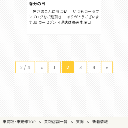
春分の日
皆さまこんにちは🍃 いつもカーセブ
ンブログをご覧頂き ありがとうございま
す🙇‍♀️ カーセブン可児店は毎週水曜日...
2 / 4
«
1
2
3
4
»
>
>
>
車買取・車売却TOP
買取店舗一覧
東海
新着情報