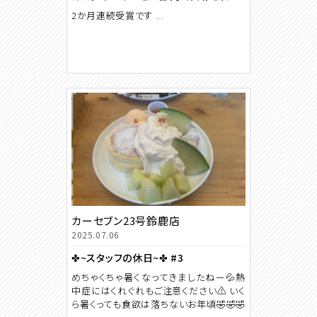
2か月連続受賞です ...
カーセブン23号鈴鹿店
2025.07.06
✤~スタッフの休日~✤ #3
めちゃくちゃ暑くなってきましたねー💦熱
中症にはくれぐれもご注意ください⚠️ いく
ら暑くっても食欲は落ちないお年頃🤣🤣🤣