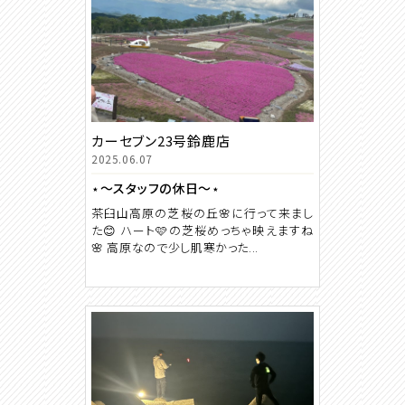
カーセブン23号鈴鹿店
2025.06.07
⋆～スタッフの休日～⋆
茶臼山高原の芝桜の丘🌸に行って来まし
た😊 ハート🩷の芝桜めっちゃ映えますね
🌸 高原なので少し肌寒かった...