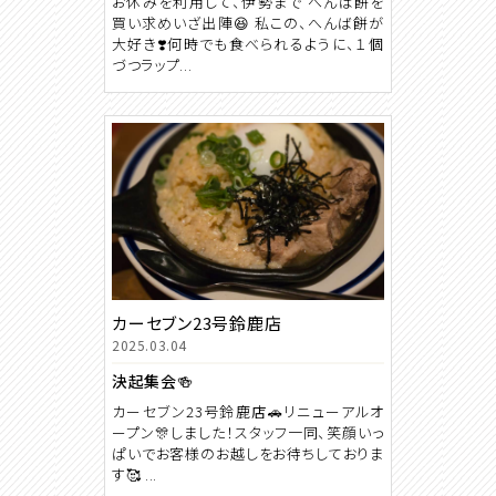
お休みを利用して、伊勢まで へんば餅を
買い求めいざ出陣😆 私この、へんば餅が
大好き❣️何時でも食べられるように、１個
づつラップ...
カーセブン23号鈴鹿店
2025.03.04
決起集会🍻
カーセブン23号鈴鹿店🚗リニューアルオ
ープン🎊しました！スタッフ一同、笑顔いっ
ぱいでお客様のお越しをお待ちしておりま
す🥰 ...