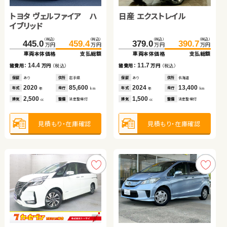
ダイハツ ムーヴ
ダイハツ タント
トヨタ ヴェルファイア ハ
日産 エクストレイル
（税込）
（税込）
（税込）
（税込）
20.5
29.7
102.3
119.9
万円
万円
万円
万円
イブリッド
車両本体価格
支払総額
車両本体価格
支払総額
（税込）
（税込）
（税込）
（税込）
（税込）
（税込）
（税込）
（税込）
9.2
17.6
101.6
109.7
90.1
97.1
諸費用：
万円
（税込）
諸費用：
万円
（税込）
445.0
459.4
379.0
390.7
万円
万円
万円
万円
万円
万円
万円
万円
車両本体価格
支払総額
車両本体価格
支払総額
車両本体価格
支払総額
車両本体価格
支払総額
保証
あり
住所
埼玉県
保証
なし
住所
福島県
2013
57,400
2009
54,400
8.1
7.0
年式
走行
年式
走行
諸費用：
万円
（税込）
諸費用：
万円
（税込）
年
km
年
km
14.4
11.7
諸費用：
万円
（税込）
諸費用：
万円
（税込）
660
3,500
排気
整備
法定整備付
排気
整備
なし
cc
cc
保証
あり
住所
福島県
保証
あり
住所
福島県
保証
あり
住所
岩手県
保証
あり
住所
北海道
2015
28,400
2017
41,200
年式
走行
年式
走行
2020
85,600
2024
13,400
年
km
年
km
年式
走行
年式
走行
年
km
年
km
660
660
見積もり・在庫確認
見積もり・在庫確認
排気
整備
なし
排気
整備
なし
2,500
1,500
cc
cc
排気
整備
法定整備付
排気
整備
法定整備付
cc
cc
見積もり・在庫確認
見積もり・在庫確認
見積もり・在庫確認
見積もり・在庫確認
ホンダ フィット ハイブリ
ホンダ Ｎ ＢＯＸ
ッド