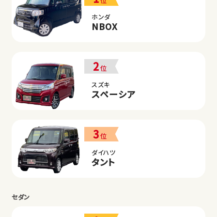
位
ホンダ
NBOX
2
位
スズキ
スペーシア
3
位
ダイハツ
タント
セダン