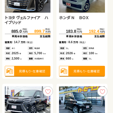
トヨタ ヴォクシー
ホンダ フィット
トヨタ アルファード
トヨタ ヴェルファイア ハ
日産 セレナ
ホンダ Ｎ ＢＯＸ
（税込）
（税込）
（税込）
（税込）
119.3
127.7
115.8
126.8
万円
万円
万円
万円
イブリッド
車両本体価格
支払総額
車両本体価格
支払総額
（税込）
（税込）
（税込）
（税込）
（税込）
（税込）
（税込）
（税込）
8.4
11.0
386.8
399.7
885.0
172.7
899.7
189.9
183.8
192.4
諸費用：
万円
（税込）
諸費用：
万円
（税込）
万円
万円
万円
万円
万円
万円
万円
万円
車両本体価格
支払総額
車両本体価格
車両本体価格
支払総額
支払総額
車両本体価格
支払総額
保証
なし
住所
岡山県
保証
あり
住所
埼玉県
2016
130,100
2020
11,200
12.9
14.7
17.2
8.6
諸費用：
万円
（税込）
年式
走行
年式
走行
諸費用：
諸費用：
万円
万円
（税込）
（税込）
諸費用：
万円
（税込）
年
km
年
km
2,000
1,300
排気
整備
法定整備付
排気
整備
法定整備付
cc
cc
保証
あり
住所
埼玉県
保証
保証
あり
あり
住所
住所
福島県
岩手県
保証
なし
住所
群馬県
2020
45,700
2025
2017
5,700
42,000
2026
100
年式
走行
年式
年式
走行
走行
年式
走行
年
km
年
年
km
km
年
km
2,500
2,500
2,000
660
見積もり・在庫確認
見積もり・在庫確認
排気
整備
法定整備付
排気
排気
整備
整備
法定整備付
法定整備付
排気
整備
なし
cc
cc
cc
cc
見積もり・在庫確認
見積もり・在庫確認
見積もり・在庫確認
見積もり・在庫確認