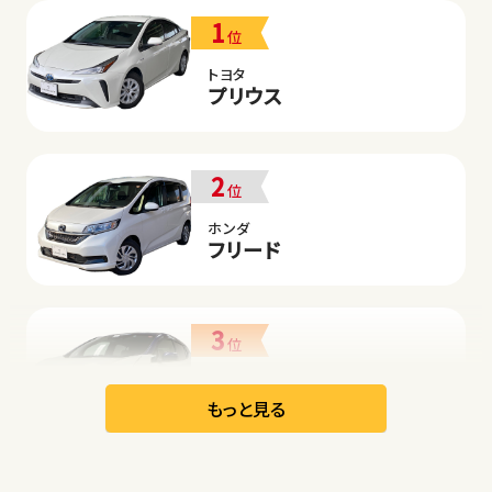
1
位
トヨタ
プリウス
2
位
ホンダ
フリード
3
位
日産
リーフ
もっと見る
オープン