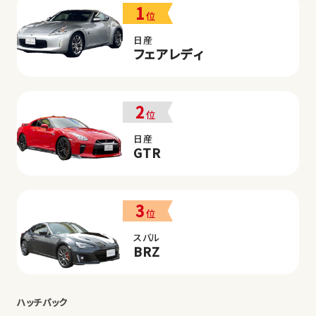
1
位
日産
フェアレディ
2
位
日産
GTR
3
位
スバル
BRZ
ハッチバック