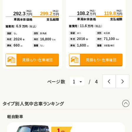
車両本体価格
支払総額
（税込）
（税込）
（税込）
（税込）
（税込）
（税込）
（税込）
（税込）
（税込）
（税込）
8.2
184.7
195.8
103.0
110.0
97.6
105.7
諸費用：
万円
（税込）
108.2
119.8
万円
万円
292.3
299.2
万円
万円
万円
万円
万円
万円
万円
万円
車両本体価格
支払総額
車両本体価格
支払総額
車両本体価格
支払総額
車両本体価格
支払総額
車両本体価格
支払総額
保証
あり
住所
青森県
2015
74,200
11.1
7.0
8.1
諸費用：
万円
（税込）
年式
走行
諸費用：
万円
（税込）
諸費用：
万円
（税込）
年
km
11.6
6.9
諸費用：
万円
（税込）
諸費用：
万円
（税込）
660
排気
整備
法定整備付
cc
保証
あり
住所
埼玉県
保証
なし
住所
長野県
保証
なし
住所
埼玉県
保証
あり
住所
埼玉県
保証
なし
住所
群馬県
2020
23,200
2018
63,000
2017
36,100
年式
走行
年式
走行
年式
走行
2016
71,100
年
km
2024
16,800
年
km
年
km
年式
走行
年式
走行
年
km
年
km
1,800
1,000
660
見積もり・在庫確認
排気
整備
法定整備付
排気
整備
法定整備付
排気
整備
なし
1,600
cc
660
cc
cc
排気
整備
法定整備付
排気
整備
なし
cc
cc
見積もり・在庫確認
見積もり・在庫確認
見積もり・在庫確認
見積もり・在庫確認
見積もり・在庫確認
ページ数
/
4
タイプ別人気中古車ランキング
軽自動車
1