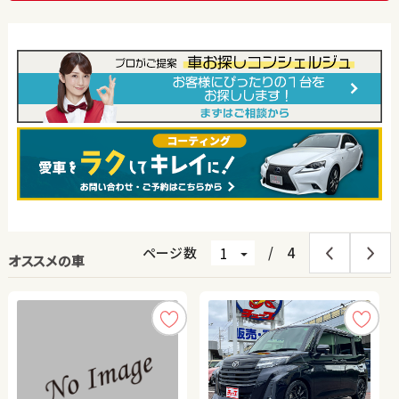
ページ数
/
4
オススメの車