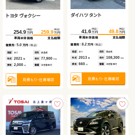
トヨタ アクア
トヨタ ノア
スバル フォレスター ハイ
スズキ スイフト
ダイハツ タント
トヨタ ヴォクシー
（税込）
（税込）
（税込）
（税込）
58.7
69.7
121.6
137.2
万円
万円
万円
万円
ブリッド
車両本体価格
支払総額
車両本体価格
支払総額
（税込）
（税込）
（税込）
（税込）
（税込）
（税込）
（税込）
（税込）
11.0
15.6
244.1
259.5
106.1
115.4
41.6
49.8
諸費用：
万円
（税込）
諸費用：
万円
（税込）
万円
万円
254.9
259.9
万円
万円
万円
万円
万円
万円
車両本体価格
支払総額
車両本体価格
支払総額
車両本体価格
支払総額
車両本体価格
支払総額
保証
なし
住所
大分県
保証
なし
住所
埼玉県
2012
74,000
2013
25,700
15.4
9.3
8.2
諸費用：
万円
（税込）
年式
走行
年式
走行
諸費用：
万円
（税込）
諸費用：
万円
（税込）
年
km
年
km
5.0
諸費用：
万円
（税込）
1,500
2,000
排気
整備
法定整備付
排気
整備
なし
cc
cc
保証
あり
住所
埼玉県
保証
なし
住所
福島県
保証
あり
住所
青森県
保証
あり
住所
徳島県
2021
50,800
2017
35,200
2013
108,300
年式
走行
年式
走行
年式
走行
年
km
2021
77,900
年
km
年
km
年式
走行
年
km
2,000
1,200
660
排気
整備
法定整備付
見積もり・在庫確認
見積もり・在庫確認
排気
整備
なし
排気
整備
法定整備付
cc
2,000
cc
cc
排気
整備
法定整備付
cc
見積もり・在庫確認
見積もり・在庫確認
見積もり・在庫確認
見積もり・在庫確認
スズキ アルト ＨＢ
トヨタ アルファード