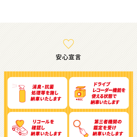
ミニバン・1ＢＯＸ
1
位
ホンダ
ステップワゴン
安心宣言
2
位
トヨタ
アルファード
3
位
トヨタ
ヴォクシー