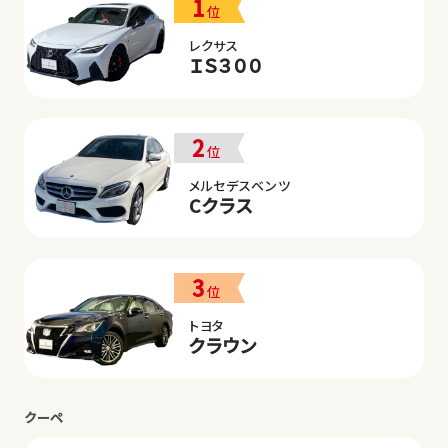
1
位
レクサス
ＩＳ３００
2
位
メルセデスベンツ
Cクラス
3
位
トヨタ
クラウン
クーペ