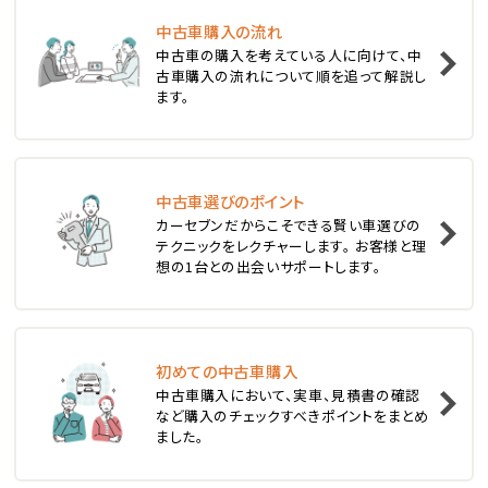
ステーションワゴン
中古車購入の流れ
1
中古車の購入を考えている人に向けて、中
位
古車購入の流れについて順を追って解説し
ます。
スバル
レヴォーグ
中古車選びのポイント
2
位
カーセブンだからこそできる賢い車選びの
テクニックをレクチャーします。 お客様と理
スバル
想の1台との出会いサポートします。
レガシィツーリングワゴン
3
位
初めての中古車購入
中古車購入において、実車、見積書の確認
トヨタ
など購入のチェックすべきポイントをまとめ
カローラフィールダー
ました。