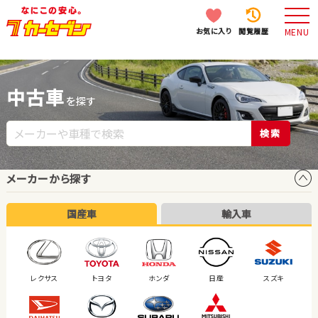
お気に入り
閲覧履歴
MENU
中古車
を探す
検索
メーカーから探す
国産車
輸入車
レクサス
トヨタ
ホンダ
日産
スズキ