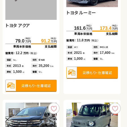
ホンダ フリード＋
トヨタ ノア ハイブリッド
トヨタ ルーミー
トヨタ プリウスＰＨＶ
スズキ ワゴンＲ スマイル
日産 エクストレイル
トヨタ アクア
スズキ ジムニー
（税込）
（税込）
（税込）
（税込）
（税込）
（税込）
（税込）
（税込）
（税込）
（税込）
（税込）
（税込）
199.7
241.6
205.2
255.2
161.6
129.0
138.0
347.6
173.4
141.2
146.1
359.4
万円
万円
万円
万円
万円
万円
万円
万円
万円
万円
万円
万円
車両本体価格
車両本体価格
支払総額
支払総額
車両本体価格
車両本体価格
車両本体価格
車両本体価格
支払総額
支払総額
支払総額
支払総額
（税込）
（税込）
（税込）
（税込）
5.5
13.6
11.8
12.2
8.1
11.8
240.7
79.0
249.9
91.2
諸費用：
諸費用：
万円
万円
（税込）
（税込）
諸費用：
諸費用：
諸費用：
諸費用：
万円
万円
万円
万円
（税込）
（税込）
（税込）
（税込）
万円
万円
万円
万円
車両本体価格
車両本体価格
支払総額
支払総額
保証
保証
なし
あり
住所
住所
岡山県
埼玉県
保証
保証
保証
保証
あり
あり
あり
なし
住所
住所
住所
住所
神奈川県
岡山県
千葉県
東京都
2021
2017
34,600
42,200
2021
2017
2022
2022
17,400
90,600
43,100
23,400
12.2
9.2
年式
年式
走行
走行
年式
年式
年式
年式
走行
走行
走行
走行
諸費用：
諸費用：
万円
万円
（税込）
（税込）
年
年
km
km
年
年
年
年
km
km
km
km
1,500
1,800
1,000
1,800
660
1,500
排気
排気
整備
整備
法定整備付
なし
排気
排気
排気
排気
整備
整備
整備
整備
なし
法定整備付
法定整備付
なし
cc
cc
cc
cc
cc
cc
保証
保証
なし
あり
住所
住所
愛知県
岩手県
2013
2024
35,200
20,500
年式
年式
走行
走行
年
年
km
km
1,500
660
見積もり・在庫確認
見積もり・在庫確認
見積もり・在庫確認
見積もり・在庫確認
見積もり・在庫確認
見積もり・在庫確認
排気
排気
整備
整備
なし
法定整備付
cc
cc
見積もり・在庫確認
見積もり・在庫確認