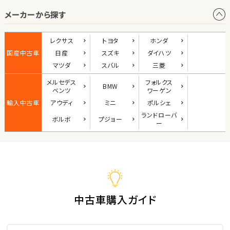
メーカーから探す
1
位
ダイハツ
レクサス
トヨタ
ホンダ
コペン
国産中古車
日産
スズキ
ダイハツ
マツダ
スバル
三菱
メルセデス
フォルクス
BMW
2
ベンツ
ワーゲン
位
輸入中古車
アウディ
ミニ
ポルシェ
マツダ
ランド
ローバ
ボルボ
プジョー
ロードスター
ー
3
位
ホンダ
S660
中古車購入ガイド