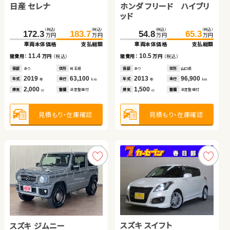
スバル フォレスター
スズキ ワゴンＲ スマイル
日産 セレナ
ホンダ フリード ハイブリ
（税込）
（税込）
（税込）
（税込）
116.1
125.3
141.6
149.7
万円
万円
万円
万円
ッド
車両本体価格
支払総額
車両本体価格
支払総額
（税込）
（税込）
（税込）
（税込）
（税込）
（税込）
（税込）
（税込）
9.2
8.1
196.5
208.8
119.0
125.3
諸費用：
万円
（税込）
諸費用：
万円
（税込）
万円
万円
172.3
183.7
54.8
65.3
万円
万円
万円
万円
万円
万円
車両本体価格
支払総額
車両本体価格
支払総額
車両本体価格
支払総額
車両本体価格
支払総額
保証
なし
住所
埼玉県
保証
なし
住所
埼玉県
2017
28,100
2019
44,000
12.3
6.3
諸費用：
万円
（税込）
年式
走行
年式
走行
諸費用：
万円
（税込）
年
km
年
km
11.4
10.5
諸費用：
万円
（税込）
諸費用：
万円
（税込）
1,500
660
排気
整備
なし
排気
整備
なし
cc
cc
保証
あり
住所
埼玉県
保証
あり
住所
埼玉県
保証
あり
住所
埼玉県
保証
あり
住所
山口県
2018
31,300
2024
2,000
年式
走行
年式
走行
年
km
2019
63,100
2013
96,900
年
km
年式
走行
年式
走行
年
km
年
km
2,500
660
排気
整備
法定整備付
見積もり・在庫確認
見積もり・在庫確認
排気
整備
なし
cc
2,000
1,500
cc
排気
整備
法定整備付
排気
整備
法定整備付
cc
cc
見積もり・在庫確認
見積もり・在庫確認
見積もり・在庫確認
見積もり・在庫確認
スズキ アルト ＨＢ
トヨタ プリウス
トヨタ ルーミー
ダイハツ ムーヴ
スズキ スイフト
スズキ ジムニー
（税込）
（税込）
81.6
89.8
万円
万円