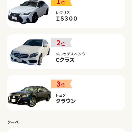
1
位
レクサス
ＩＳ３００
2
位
メルセデスベンツ
Cクラス
3
位
トヨタ
クラウン
クーペ