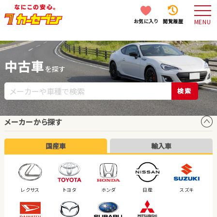
お気に入り
閲覧履歴
MENU
中古車
を探す
検索
メーカーから探す
国産車
輸入車
レクサス
トヨタ
ホンダ
日産
スズキ