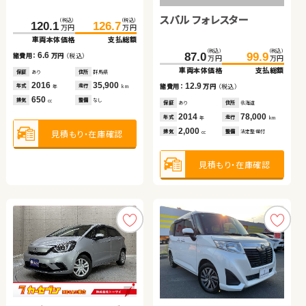
トヨタ アルファード
スバル フォレスター
スズキ アルト エコ
（税込）
（税込）
（税込）
（税込）
（税込）
（税込）
120.1
99.7
126.7
106.8
412.3
422.6
万円
万円
万円
万円
万円
万円
車両本体価格
車両本体価格
支払総額
支払総額
車両本体価格
支払総額
（税込）
（税込）
（税込）
（税込）
（税込）
（税込）
6.6
7.1
10.3
337.0
348.5
87.0
29.7
99.9
33.9
諸費用：
諸費用：
万円
万円
（税込）
（税込）
諸費用：
万円
（税込）
万円
万円
万円
万円
万円
万円
車両本体価格
支払総額
車両本体価格
車両本体価格
支払総額
支払総額
保証
保証
あり
なし
住所
住所
群馬県
岡山県
保証
あり
住所
埼玉県
2016
2018
35,900
33,800
2020
30,600
11.5
12.9
4.2
年式
年式
走行
走行
年式
走行
諸費用：
万円
（税込）
諸費用：
諸費用：
万円
万円
（税込）
（税込）
年
年
km
km
年
km
650
1,000
2,500
排気
排気
整備
整備
なし
法定整備付
排気
整備
なし
cc
cc
cc
保証
あり
住所
岩手県
保証
保証
あり
なし
住所
住所
北海道
岡山県
2021
61,400
2014
2012
78,000
34,100
年式
走行
年式
年式
走行
走行
年
km
年
年
km
km
2,500
2,000
660
見積もり・在庫確認
見積もり・在庫確認
見積もり・在庫確認
排気
整備
法定整備付
排気
排気
整備
整備
法定整備付
法定整備付
cc
cc
cc
見積もり・在庫確認
見積もり・在庫確認
見積もり・在庫確認
トヨタ プリウスＰＨＶ
ホンダ フリード ハイブリ
ッド