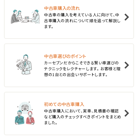
中古車購入の流れ
1
中古車の購入を考えている人に向けて、中
位
古車購入の流れについて順を追って解説し
ます。
スバル
レヴォーグ
中古車選びのポイント
2
位
カーセブンだからこそできる賢い車選びの
テクニックをレクチャーします。 お客様と理
スバル
想の1台との出会いサポートします。
レガシィツーリングワゴン
3
位
初めての中古車購入
中古車購入において、実車、見積書の確認
トヨタ
など購入のチェックすべきポイントをまとめ
カローラフィールダー
ました。