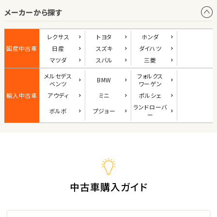
メーカーから探す
1
位
ダイハツ
レクサス
トヨタ
ホンダ
コペン
国産中古車
日産
スズキ
ダイハツ
マツダ
スバル
三菱
メルセデス
フォルクス
BMW
2
ベンツ
ワーゲン
位
輸入中古車
アウディ
ミニ
ポルシェ
マツダ
ランド
ローバ
ボルボ
プジョー
ロードスター
ー
3
位
ホンダ
S660
中古車購入ガイド
ステーションワゴン