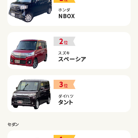
ホンダ
NBOX
2
位
スズキ
スペーシア
3
位
ダイハツ
タント
セダン