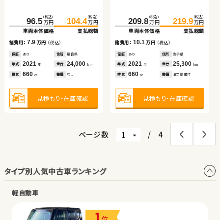
リッド
車両本体価格
支払総額
車両本体価格
支払総額
（税込）
（税込）
（税込）
（税込）
（税込）
（税込）
（税込）
（税込）
7.0
15.1
159.7
96.5
104.4
173.7
209.8
311.6
219.9
325.3
諸費用：
万円
（税込）
諸費用：
万円
（税込）
万円
万円
万円
万円
万円
万円
万円
万円
車両本体価格
車両本体価格
支払総額
支払総額
車両本体価格
車両本体価格
支払総額
支払総額
保証
あり
住所
山梨県
保証
あり
住所
岩手県
2020
35,700
2013
63,000
7.9
14.0
10.1
13.7
年式
走行
年式
走行
諸費用：
諸費用：
万円
万円
（税込）
（税込）
諸費用：
諸費用：
万円
万円
（税込）
（税込）
年
km
年
km
660
1,500
排気
整備
法定整備付
排気
整備
法定整備付
cc
cc
保証
保証
あり
なし
住所
住所
福島県
岡山県
保証
保証
あり
なし
住所
住所
岩手県
埼玉県
2021
2014
24,000
69,800
2021
2021
25,300
34,100
年式
年式
走行
走行
年式
年式
走行
走行
年
年
km
km
年
年
km
km
660
2,400
660
1,800
見積もり・在庫確認
見積もり・在庫確認
排気
排気
整備
整備
なし
法定整備付
排気
排気
整備
整備
法定整備付
なし
cc
cc
cc
cc
見積もり・在庫確認
見積もり・在庫確認
見積もり・在庫確認
見積もり・在庫確認
ページ数
/
4
タイプ別人気中古車ランキング
軽自動車
1
位