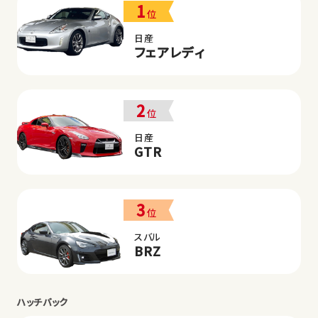
1
位
日産
フェアレディ
2
位
日産
GTR
3
位
スバル
BRZ
ハッチバック