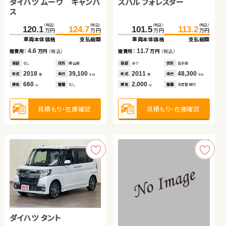
ダイハツ ムーヴ キャンバ
ダイハツ タント
ホンダ フリード＋ ハイブ
スバル フォレスター
日産 エクストレイル
ス
リッド
トヨタ アクア
（税込）
（税込）
（税込）
（税込）
（税込）
（税込）
（税込）
（税込）
（税込）
（税込）
120.1
260.1
49.6
124.7
268.9
54.8
101.5
179.7
188.6
113.2
万円
万円
万円
万円
万円
万円
万円
万円
万円
万円
車両本体価格
車両本体価格
車両本体価格
支払総額
支払総額
支払総額
車両本体価格
車両本体価格
支払総額
支払総額
（税込）
（税込）
4.6
5.2
8.8
11.7
8.9
126.5
138.0
諸費用：
諸費用：
諸費用：
万円
万円
万円
（税込）
（税込）
（税込）
諸費用：
諸費用：
万円
万円
（税込）
（税込）
万円
万円
車両本体価格
支払総額
保証
保証
保証
なし
あり
あり
住所
住所
住所
岡山県
青森県
福島県
保証
保証
あり
なし
住所
住所
岩手県
岡山県
2018
2015
2023
39,100
99,100
6,100
2011
2018
48,300
34,900
11.5
年式
年式
年式
走行
走行
走行
年式
年式
走行
走行
諸費用：
万円
（税込）
年
年
年
km
km
km
年
年
km
km
660
660
1,500
2,000
2,000
排気
排気
排気
整備
整備
整備
なし
法定整備付
なし
排気
排気
整備
整備
法定整備付
法定整備付
cc
cc
cc
cc
cc
保証
なし
住所
長野県
2018
42,000
年式
走行
年
km
1,500
見積もり・在庫確認
見積もり・在庫確認
見積もり・在庫確認
見積もり・在庫確認
見積もり・在庫確認
排気
整備
法定整備付
cc
見積もり・在庫確認
ダイハツ タント
トヨタ ルーミー
トヨタ アルファード