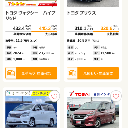
ホンダ フィット ハイブリ
トヨタ ヴォクシー ハイブ
ホンダ Ｎ ＢＯＸ
トヨタ ノア
トヨタ プリウス
スズキ アルト エコ
スズキ ワゴンＲ
ダイハツ ムーヴ キャンバ
ッド
リッド
ス
（税込）
（税込）
（税込）
（税込）
（税込）
（税込）
（税込）
（税込）
（税込）
（税込）
（税込）
（税込）
（税込）
（税込）
（税込）
（税込）
68.7
79.8
433.4
200.1
79.7
445.3
207.8
85.5
310.1
49.9
16.6
94.9
320.6
54.9
24.8
99.9
万円
万円
万円
万円
万円
万円
万円
万円
万円
万円
万円
万円
万円
万円
万円
万円
車両本体価格
支払総額
車両本体価格
車両本体価格
車両本体価格
支払総額
支払総額
支払総額
車両本体価格
車両本体価格
車両本体価格
車両本体価格
支払総額
支払総額
支払総額
支払総額
11.1
11.9
7.7
5.8
10.5
5.0
8.2
5.0
諸費用：
万円
（税込）
諸費用：
諸費用：
諸費用：
万円
万円
万円
（税込）
（税込）
（税込）
諸費用：
諸費用：
諸費用：
諸費用：
万円
万円
万円
万円
（税込）
（税込）
（税込）
（税込）
保証
あり
住所
埼玉県
保証
保証
保証
あり
あり
なし
住所
住所
住所
埼玉県
福島県
岡山県
保証
保証
保証
保証
なし
なし
あり
あり
住所
住所
住所
住所
福島県
徳島県
青森県
徳島県
2018
77,900
2024
2024
2014
23,700
4,500
149,800
2025
2013
2010
2017
11,500
13,500
132,400
90,000
年式
走行
年式
年式
年式
走行
走行
走行
年式
年式
年式
年式
走行
走行
走行
走行
年
km
年
年
年
km
km
km
年
年
年
年
km
km
km
km
1,500
1,800
660
2,000
2,000
660
660
660
排気
整備
法定整備付
排気
排気
排気
整備
整備
整備
法定整備付
なし
法定整備付
排気
排気
排気
排気
整備
整備
整備
整備
なし
法定整備付
法定整備付
法定整備付
cc
cc
cc
cc
cc
cc
cc
cc
見積もり・在庫確認
見積もり・在庫確認
見積もり・在庫確認
見積もり・在庫確認
見積もり・在庫確認
見積もり・在庫確認
見積もり・在庫確認
見積もり・在庫確認