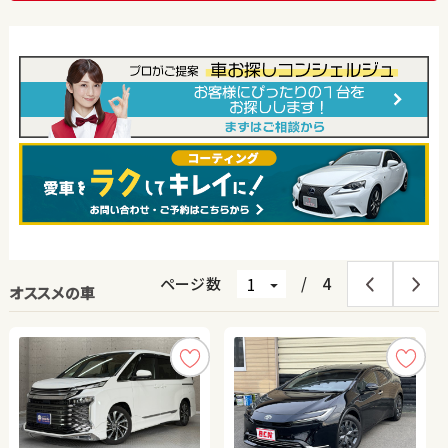
ページ数
/
4
オススメの車