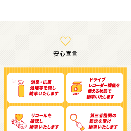
ミニバン・1ＢＯＸ
1
位
ホンダ
ステップワゴン
安心宣言
2
位
トヨタ
アルファード
3
位
トヨタ
ヴォクシー