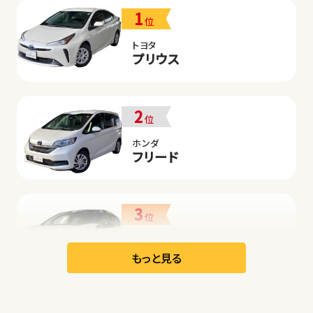
1
位
トヨタ
プリウス
2
位
ホンダ
フリード
3
位
日産
リーフ
もっと見る
オープン