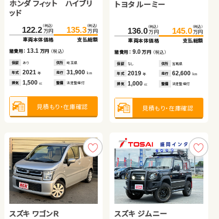
ホンダ フィット ハイブリ
スズキ スイフト
トヨタ ルーミー
日産 セレナ
（税込）
（税込）
（税込）
（税込）
254.4
268.8
55.0
69.9
万円
万円
万円
万円
ッド
車両本体価格
支払総額
車両本体価格
支払総額
（税込）
（税込）
（税込）
（税込）
（税込）
（税込）
（税込）
（税込）
122.2
135.3
14.4
14.9
205.8
212.0
136.0
149.0
145.0
159.8
諸費用：
万円
（税込）
諸費用：
万円
（税込）
万円
万円
万円
万円
万円
万円
万円
万円
車両本体価格
支払総額
車両本体価格
支払総額
車両本体価格
車両本体価格
支払総額
支払総額
保証
あり
住所
宮城県
保証
あり
住所
京都府
13.1
諸費用：
万円
（税込）
2022
35,600
2013
90,200
6.2
9.0
10.8
年式
走行
年式
走行
諸費用：
万円
（税込）
諸費用：
諸費用：
万円
万円
（税込）
（税込）
年
km
年
km
1,800
1,500
排気
整備
法定整備付
排気
整備
法定整備付
cc
cc
保証
あり
住所
埼玉県
保証
あり
住所
福島県
保証
保証
なし
なし
住所
住所
宮城県
岡山県
2021
31,900
年式
走行
2022
35,800
2019
2018
62,600
66,500
年
km
年式
走行
年式
年式
走行
走行
年
km
年
年
km
km
1,500
排気
整備
法定整備付
1,400
1,000
1,200
cc
見積もり・在庫確認
見積もり・在庫確認
排気
整備
法定整備付
排気
排気
整備
整備
法定整備付
法定整備付
cc
cc
cc
見積もり・在庫確認
見積もり・在庫確認
見積もり・在庫確認
見積もり・在庫確認
スズキ ジムニー
トヨタ アクア
スズキ ワゴンＲ
トヨタ ヴェルファイア
スズキ ジムニー
トヨタ ヴォクシー ハイブ
（税込）
（税込）
（税込）
（税込）
225.0
232.0
60.8
75.9
万円
万円
万円
万円