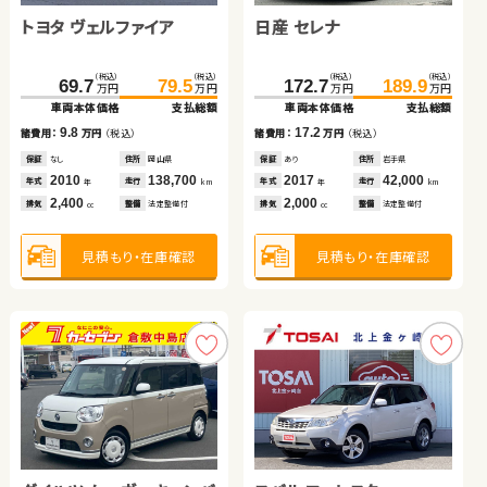
トヨタ ヴェルファイア
日産 エクストレイル ハイ
トヨタ ノア
日産 セレナ
ホンダ Ｎ ＢＯＸ
スズキ スイフト
ブリッド
（税込）
（税込）
（税込）
（税込）
（税込）
（税込）
（税込）
（税込）
（税込）
（税込）
（税込）
（税込）
181.7
162.5
69.7
188.8
179.9
79.5
172.7
137.7
99.7
189.9
141.9
105.9
万円
万円
万円
万円
万円
万円
万円
万円
万円
万円
万円
万円
車両本体価格
車両本体価格
車両本体価格
支払総額
支払総額
支払総額
車両本体価格
車両本体価格
車両本体価格
支払総額
支払総額
支払総額
9.8
7.1
17.4
17.2
4.2
6.2
諸費用：
諸費用：
諸費用：
万円
万円
万円
（税込）
（税込）
（税込）
諸費用：
諸費用：
諸費用：
万円
万円
万円
（税込）
（税込）
（税込）
保証
保証
保証
なし
あり
あり
住所
住所
住所
岡山県
千葉県
岩手県
保証
保証
保証
あり
なし
なし
住所
住所
住所
岩手県
岡山県
岡山県
2010
2020
2019
138,700
69,600
89,200
2017
2022
2017
42,000
19,100
72,200
年式
年式
年式
走行
走行
走行
年式
年式
年式
走行
走行
走行
年
年
年
km
km
km
年
年
年
km
km
km
2,400
2,000
2,000
2,000
660
1,000
排気
排気
排気
整備
整備
整備
法定整備付
法定整備付
法定整備付
排気
排気
排気
整備
整備
整備
法定整備付
法定整備付
法定整備付
cc
cc
cc
cc
cc
cc
見積もり・在庫確認
見積もり・在庫確認
見積もり・在庫確認
見積もり・在庫確認
見積もり・在庫確認
見積もり・在庫確認