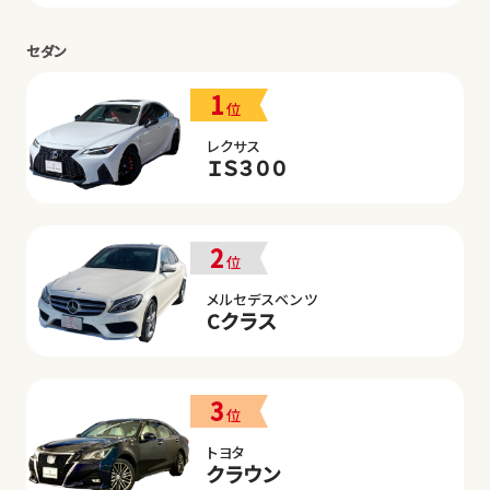
セダン
1
位
レクサス
ＩＳ３００
2
位
メルセデスベンツ
Cクラス
3
位
トヨタ
クラウン