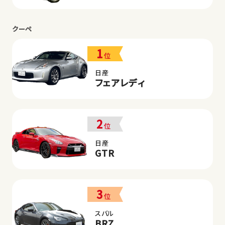
クーペ
1
位
日産
フェアレディ
2
位
日産
GTR
3
位
スバル
BRZ