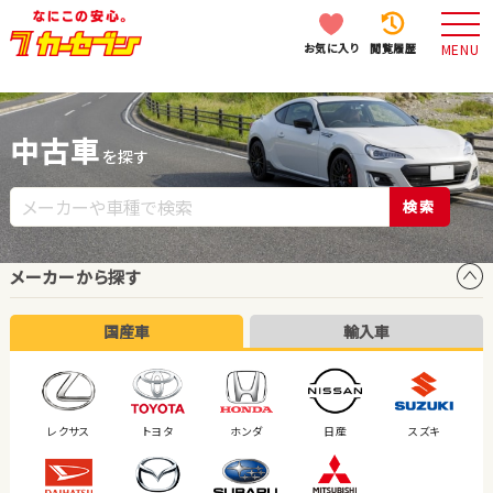
お気に入り
閲覧履歴
MENU
中古車
を探す
検索
メーカーから探す
国産車
輸入車
レクサス
トヨタ
ホンダ
日産
スズキ