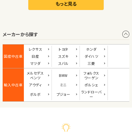
リーフ
もっと見る
オープン
メーカーから探す
1
位
ダイハツ
レクサス
トヨタ
ホンダ
コペン
国産中古車
日産
スズキ
ダイハツ
マツダ
スバル
三菱
メルセデス
フォルクス
BMW
2
ベンツ
ワーゲン
位
輸入中古車
アウディ
ミニ
ポルシェ
マツダ
ランド
ローバ
ボルボ
プジョー
ロードスター
ー
3
位
ホンダ