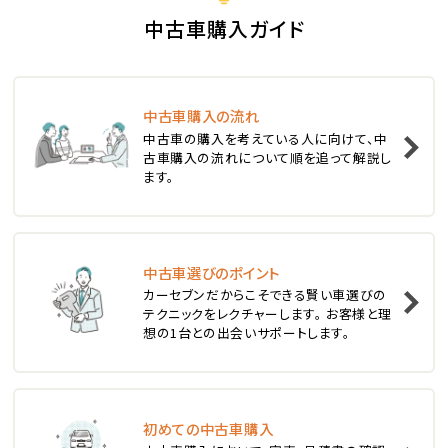
S660
中古車購入ガイド
ステーションワゴン
中古車購入の流れ
1
中古車の購入を考えている人に向けて、中
位
古車購入の流れについて順を追って解説し
ます。
スバル
レヴォーグ
中古車選びのポイント
2
位
カーセブンだからこそできる賢い車選びの
テクニックをレクチャーします。 お客様と理
スバル
想の1台との出会いサポートします。
レガシィツーリングワゴン
3
位
初めての中古車購入