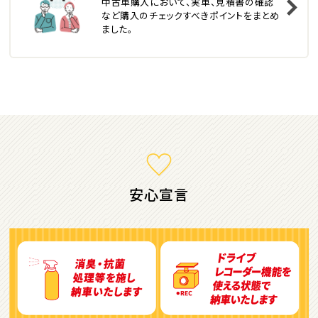
中古車購入において、実車、見積書の確認
トヨタ
など購入のチェックすべきポイントをまとめ
カローラフィールダー
ました。
ミニバン・1ＢＯＸ
1
位
ホンダ
ステップワゴン
安心宣言
2
位
トヨタ
アルファード
3
位