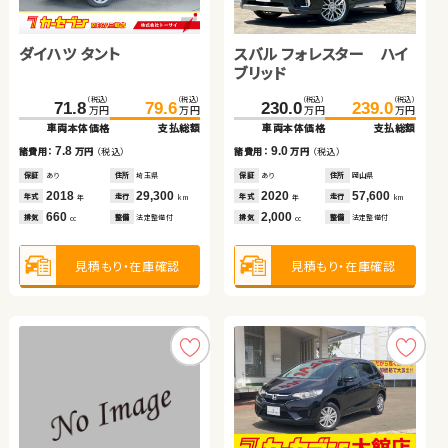
（税込）
（税込）
（税込）
（税込）
232.7
243.7
199.0
204.4
万円
万円
万円
万円
車両本体価格
支払総額
車両本体価格
支払総額
トヨタ ノア
ダイハツ タント
スバル フォレスター ハイ
スズキ アルト ＨＢ
11.0
5.4
諸費用：
万円
（税込）
諸費用：
万円
（税込）
ブリッド
保証
あり
住所
埼玉県
保証
あり
住所
北海道
（税込）
（税込）
83.7
99.4
（税込）
（税込）
（税込）
（税込）
（税込）
（税込）
万円
万円
2024
19,600
2014
68,200
71.8
79.6
230.0
95.5
239.0
98.8
年式
走行
年式
走行
年
km
年
km
万円
万円
万円
万円
万円
万円
車両本体価格
支払総額
1,500
2,000
車両本体価格
支払総額
車両本体価格
車両本体価格
支払総額
支払総額
排気
整備
法定整備付
排気
整備
法定整備付
cc
cc
15.7
諸費用：
万円
（税込）
7.8
9.0
3.3
諸費用：
万円
（税込）
諸費用：
諸費用：
万円
万円
（税込）
（税込）
保証
なし
住所
大分県
見積もり・在庫確認
見積もり・在庫確認
保証
あり
住所
埼玉県
保証
保証
あり
あり
住所
住所
岡山県
青森県
2016
117,300
年式
走行
年
km
2018
29,300
2020
2022
57,600
35,200
年式
走行
年式
年式
走行
走行
年
km
年
年
km
km
2,000
排気
整備
法定整備付
cc
660
2,000
660
排気
整備
法定整備付
排気
排気
整備
整備
法定整備付
法定整備付
cc
cc
cc
見積もり・在庫確認
見積もり・在庫確認
見積もり・在庫確認
見積もり・在庫確認
スズキ スイフト
ホンダ Ｎ ＢＯＸ
（税込）
（税込）
150.1
157.0
万円
万円