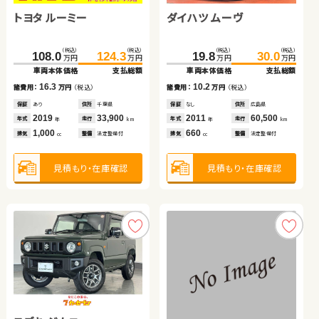
トヨタ ルーミー
スバル フォレスター
トヨタ ヴェルファイア
ダイハツ ムーヴ
トヨタ アルファード
ホンダ フリード ハイブリ
（税込）
（税込）
（税込）
（税込）
（税込）
（税込）
（税込）
（税込）
（税込）
（税込）
108.0
119.8
72.0
124.3
132.9
85.9
149.7
19.8
158.5
30.0
万円
万円
万円
万円
万円
万円
万円
万円
万円
万円
ッド
車両本体価格
車両本体価格
車両本体価格
支払総額
支払総額
支払総額
車両本体価格
車両本体価格
支払総額
支払総額
（税込）
（税込）
16.3
13.9
13.1
10.2
8.8
219.0
229.8
諸費用：
諸費用：
諸費用：
万円
万円
万円
（税込）
（税込）
（税込）
諸費用：
諸費用：
万円
万円
（税込）
（税込）
万円
万円
車両本体価格
支払総額
保証
保証
保証
あり
あり
あり
住所
住所
住所
千葉県
岩手県
鹿児島県
保証
保証
なし
なし
住所
住所
広島県
岡山県
2019
2012
2012
33,900
79,700
62,200
2011
2014
60,500
89,800
10.8
年式
年式
年式
走行
走行
走行
年式
年式
走行
走行
諸費用：
万円
（税込）
年
年
年
km
km
km
年
年
km
km
1,000
2,000
2,400
660
2,400
排気
排気
排気
整備
整備
整備
法定整備付
法定整備付
法定整備付
排気
排気
整備
整備
法定整備付
法定整備付
cc
cc
cc
cc
cc
保証
なし
住所
愛知県
2018
24,400
年式
走行
年
km
1,500
見積もり・在庫確認
見積もり・在庫確認
見積もり・在庫確認
見積もり・在庫確認
見積もり・在庫確認
排気
整備
なし
cc
見積もり・在庫確認