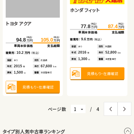
車両本体価格
支払総額
トヨタ ルーミー
ホンダ フィット
ホンダ Ｎ ＢＯＸ
（税込）
（税込）
6.9
101.4
109.7
諸費用：
万円
（税込）
万円
万円
車両本体価格
支払総額
保証
なし
住所
大分県
トヨタ アクア
（税込）
（税込）
（税込）
（税込）
（税込）
（税込）
2020
85,000
8.3
138.0
147.7
77.8
66.6
87.4
74.8
年式
走行
諸費用：
万円
（税込）
年
km
万円
万円
万円
万円
万円
万円
1,400
車両本体価格
支払総額
車両本体価格
車両本体価格
支払総額
支払総額
排気
整備
法定整備付
cc
保証
あり
住所
埼玉県
（税込）
（税込）
2023
27,400
9.7
9.6
8.2
94.8
105.0
年式
走行
諸費用：
万円
（税込）
諸費用：
諸費用：
万円
万円
（税込）
（税込）
年
km
万円
万円
660
車両本体価格
支払総額
見積もり・在庫確認
排気
整備
法定整備付
cc
保証
あり
住所
福島県
保証
保証
あり
あり
住所
住所
秋田県
青森県
2022
56,000
2016
2015
52,800
29,900
10.2
年式
走行
年式
年式
走行
走行
諸費用：
万円
（税込）
年
km
年
年
km
km
1,000
1,300
660
見積もり・在庫確認
排気
整備
法定整備付
排気
排気
整備
整備
法定整備付
法定整備付
cc
cc
cc
保証
あり
住所
広島県
2015
67,600
年式
走行
年
km
1,500
見積もり・在庫確認
見積もり・在庫確認
見積もり・在庫確認
排気
整備
法定整備付
cc
見積もり・在庫確認
ページ数
/
4
タイプ別人気中古車ランキング