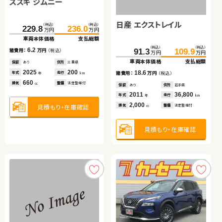
スズキ ジムニー
ダイハツ ムーヴ
トヨタ プリウス
日産 セレナ
日産 エクストレイル
（税込）
（税込）
（税込）
（税込）
（税込）
（税込）
229.8
19.7
236.0
25.9
178.2
188.0
万円
万円
万円
万円
万円
万円
車両本体価格
車両本体価格
支払総額
支払総額
車両本体価格
支払総額
トヨタ アクア
（税込）
（税込）
（税込）
（税込）
6.2
6.2
9.8
189.7
198.9
91.3
109.9
諸費用：
諸費用：
万円
万円
（税込）
（税込）
諸費用：
万円
（税込）
万円
万円
万円
万円
車両本体価格
支払総額
車両本体価格
支払総額
保証
保証
あり
なし
住所
住所
三重県
岡山県
保証
あり
住所
青森県
（税込）
（税込）
2025
2010
200
74,900
2019
48,100
9.2
18.6
41.8
52.0
年式
年式
走行
走行
年式
走行
諸費用：
万円
（税込）
諸費用：
万円
（税込）
年
年
km
km
年
km
万円
万円
660
660
1,800
車両本体価格
支払総額
排気
排気
整備
整備
法定整備付
法定整備付
排気
整備
法定整備付
cc
cc
cc
保証
なし
住所
岡山県
保証
あり
住所
岩手県
2016
79,000
2011
36,800
10.2
年式
走行
年式
走行
諸費用：
万円
（税込）
年
km
年
km
2,000
2,000
見積もり・在庫確認
見積もり・在庫確認
見積もり・在庫確認
排気
整備
法定整備付
排気
整備
法定整備付
cc
cc
保証
なし
住所
長野県
2012
88,900
年式
走行
年
km
1,500
見積もり・在庫確認
見積もり・在庫確認
排気
整備
なし
cc
見積もり・在庫確認
トヨタ アルファード ハイ
スズキ アルト ＨＢ