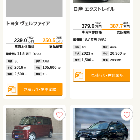
ブリッド
日産 エクストレイル
（税込）
（税込）
（税込）
（税込）
495.4
509.9
49.6
59.7
万円
万円
万円
万円
車両本体価格
支払総額
車両本体価格
支払総額
トヨタ ヴェルファイア
ホンダ フィット ハイブリ
トヨタ プリウス アルファ
（税込）
（税込）
14.5
10.1
379.0
387.7
諸費用：
万円
（税込）
諸費用：
万円
（税込）
万円
万円
ッド
車両本体価格
支払総額
保証
あり
住所
岩手県
保証
あり
住所
茨城県
（税込）
（税込）
（税込）
（税込）
（税込）
（税込）
2020
29,500
2017
42,600
8.7
239.0
145.1
250.5
159.9
116.6
129.0
年式
走行
年式
走行
諸費用：
万円
（税込）
年
km
年
km
万円
万円
万円
万円
万円
万円
2,500
660
車両本体価格
車両本体価格
支払総額
支払総額
車両本体価格
支払総額
排気
整備
法定整備付
排気
整備
法定整備付
cc
cc
保証
あり
住所
岡山県
2023
20,300
11.5
14.8
12.4
年式
走行
諸費用：
諸費用：
万円
万円
（税込）
（税込）
諸費用：
万円
（税込）
年
km
1,500
見積もり・在庫確認
見積もり・在庫確認
排気
整備
法定整備付
cc
保証
保証
なし
あり
住所
住所
愛知県
岩手県
保証
あり
住所
埼玉県
2016
2022
105,600
44,000
2015
92,800
年式
年式
走行
走行
年式
走行
年
年
km
km
年
km
2,500
1,500
1,800
見積もり・在庫確認
排気
排気
整備
整備
なし
法定整備付
排気
整備
法定整備付
cc
cc
cc
見積もり・在庫確認
見積もり・在庫確認
見積もり・在庫確認
ホンダ フリード ハイブリ
トヨタ ヴォクシー
ッド