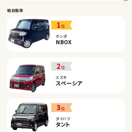
軽自動車
1
位
ホンダ
NBOX
2
位
スズキ
スペーシア
3
位
ダイハツ
タント