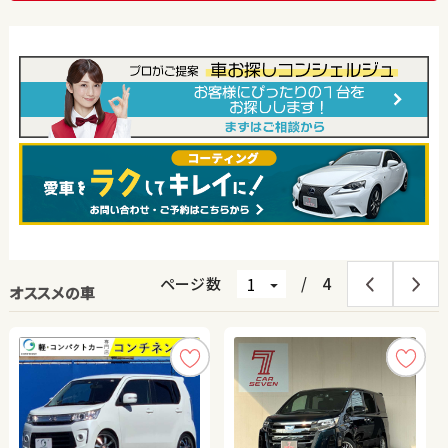
ページ数
/
4
オススメの車