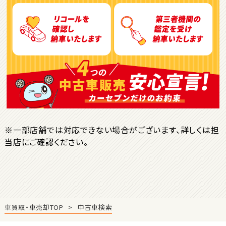
トヨタ
ヴォクシー
ＳＵＶ・クロカン
1
位
トヨタ
ヤリスクロス
※一部店舗では対応できない場合がございます、詳しくは担
当店にご確認ください。
2
位
トヨタ
ハリアー
車買取・車売却TOP
中古車検索
3
位