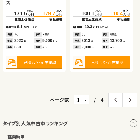
ス
車両本体価格
支払総額
車両本体価格
支払総額
トヨタ アルファード
（税込）
（税込）
（税込）
（税込）
（税込）
（税込）
6.5
8.7
171.6
33.4
179.7
37.7
100.1
110.4
諸費用：
万円
（税込）
諸費用：
万円
（税込）
万円
万円
万円
万円
万円
万円
車両本体価格
車両本体価格
支払総額
支払総額
車両本体価格
支払総額
保証
なし
住所
群馬県
保証
なし
住所
岡山県
（税込）
（税込）
2009
54,300
2018
37,400
8.1
4.3
10.3
537.7
549.7
年式
走行
年式
走行
諸費用：
諸費用：
万円
万円
（税込）
（税込）
諸費用：
万円
（税込）
年
km
年
km
万円
万円
660
1,400
車両本体価格
支払総額
排気
整備
なし
排気
整備
法定整備付
cc
cc
保証
保証
あり
なし
住所
住所
埼玉県
岡山県
保証
なし
住所
埼玉県
2023
2018
9,000
64,400
2013
13,700
12.0
年式
年式
走行
走行
年式
走行
諸費用：
万円
（税込）
年
年
km
km
年
km
660
660
2,000
見積もり・在庫確認
見積もり・在庫確認
排気
排気
整備
整備
なし
なし
排気
整備
なし
cc
cc
cc
保証
あり
住所
埼玉県
2023
51,300
年式
走行
年
km
2,500
見積もり・在庫確認
見積もり・在庫確認
見積もり・在庫確認
排気
整備
法定整備付
cc
見積もり・在庫確認
ページ数
/
4
タイプ別人気中古車ランキング
軽自動車