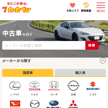
お気に入り
閲覧履歴
MENU
中古車
を探す
検索
メーカーから探す
国産車
輸入車
レクサス
トヨタ
ホンダ
日産
スズキ