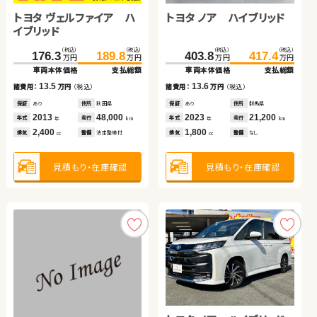
トヨタ ヴェルファイア ハ
ホンダ フィット ハイブリ
トヨタ ノア ハイブリッド
日産 セレナ
イブリッド
ッド
ホンダ Ｎ ＢＯＸ
スズキ アルト ＨＢ
（税込）
（税込）
（税込）
（税込）
（税込）
（税込）
（税込）
（税込）
176.3
68.3
189.8
79.5
403.8
51.7
417.4
59.7
万円
万円
万円
万円
万円
万円
万円
万円
車両本体価格
車両本体価格
支払総額
支払総額
車両本体価格
車両本体価格
支払総額
支払総額
（税込）
（税込）
（税込）
（税込）
13.5
11.2
13.6
8.0
100.1
106.5
29.7
34.8
諸費用：
諸費用：
万円
万円
（税込）
（税込）
諸費用：
諸費用：
万円
万円
（税込）
（税込）
万円
万円
万円
万円
車両本体価格
支払総額
車両本体価格
支払総額
保証
保証
あり
あり
住所
住所
秋田県
埼玉県
保証
保証
あり
なし
住所
住所
群馬県
岡山県
2013
2013
48,000
55,000
2023
2016
21,200
73,400
6.4
5.1
年式
年式
走行
走行
年式
年式
走行
走行
諸費用：
万円
（税込）
諸費用：
万円
（税込）
年
年
km
km
年
年
km
km
2,400
1,500
1,800
2,000
排気
排気
整備
整備
法定整備付
法定整備付
排気
排気
整備
整備
なし
なし
cc
cc
cc
cc
保証
なし
住所
群馬県
保証
なし
住所
岡山県
2017
57,000
2020
184,400
年式
走行
年式
走行
年
km
年
km
660
660
見積もり・在庫確認
見積もり・在庫確認
見積もり・在庫確認
見積もり・在庫確認
排気
整備
なし
排気
整備
法定整備付
cc
cc
見積もり・在庫確認
見積もり・在庫確認