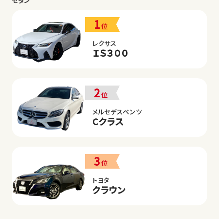
セダン
1
位
レクサス
ＩＳ３００
2
位
メルセデスベンツ
Cクラス
3
位
トヨタ
クラウン