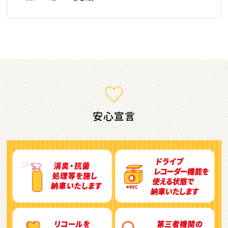
ミニバン・1ＢＯＸ
1
位
ホンダ
ステップワゴン
安心宣言
2
位
トヨタ
アルファード
3
位
トヨタ
ヴォクシー