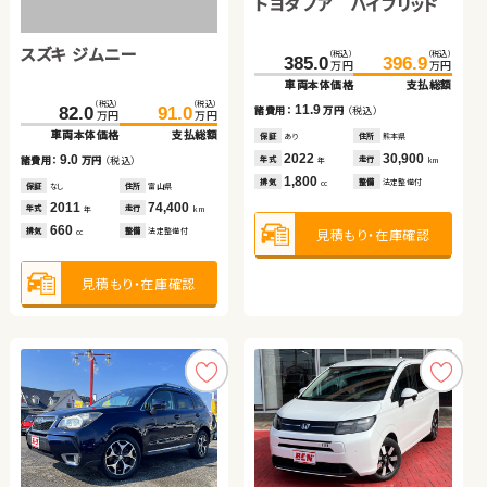
トヨタ ヴォクシー
トヨタ ノア ハイブリッド
トヨタ プリウス
スズキ ジムニー
スズキ ワゴンＲ
ダイハツ タント
（税込）
（税込）
（税込）
（税込）
（税込）
（税込）
274.6
286.3
385.0
127.7
396.9
136.1
万円
万円
万円
万円
万円
万円
車両本体価格
支払総額
車両本体価格
車両本体価格
支払総額
支払総額
（税込）
（税込）
（税込）
（税込）
（税込）
（税込）
11.7
11.9
8.4
82.0
39.7
91.0
44.2
36.6
44.8
諸費用：
万円
（税込）
諸費用：
諸費用：
万円
万円
（税込）
（税込）
万円
万円
万円
万円
万円
万円
車両本体価格
車両本体価格
支払総額
支払総額
車両本体価格
支払総額
保証
あり
住所
北海道
保証
保証
あり
なし
住所
住所
熊本県
岡山県
2017
44,800
2022
2017
30,900
115,400
9.0
4.5
8.2
年式
走行
年式
年式
走行
走行
諸費用：
諸費用：
万円
万円
（税込）
（税込）
諸費用：
万円
（税込）
年
km
年
年
km
km
2,000
1,800
1,800
排気
整備
法定整備付
排気
排気
整備
整備
法定整備付
法定整備付
cc
cc
cc
保証
保証
なし
なし
住所
住所
富山県
岡山県
保証
あり
住所
青森県
2011
2014
74,400
85,800
2017
120,400
年式
年式
走行
走行
年式
走行
年
年
km
km
年
km
660
660
660
見積もり・在庫確認
見積もり・在庫確認
見積もり・在庫確認
排気
排気
整備
整備
法定整備付
法定整備付
排気
整備
法定整備付
cc
cc
cc
見積もり・在庫確認
見積もり・在庫確認
見積もり・在庫確認
トヨタ プリウス アルファ
ダイハツ ムーヴ キャンバ