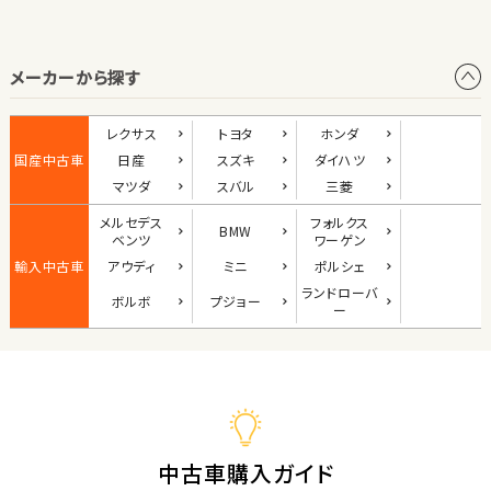
オープン
メーカーから探す
1
位
ダイハツ
レクサス
トヨタ
ホンダ
コペン
国産中古車
日産
スズキ
ダイハツ
マツダ
スバル
三菱
メルセデス
フォルクス
BMW
2
ベンツ
ワーゲン
位
輸入中古車
アウディ
ミニ
ポルシェ
マツダ
ランド
ローバ
ボルボ
プジョー
ロードスター
ー
3
位
ホンダ
S660
中古車購入ガイド