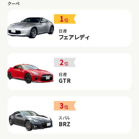
クーペ
1
位
日産
フェアレディ
2
位
日産
GTR
3
位
スバル
BRZ