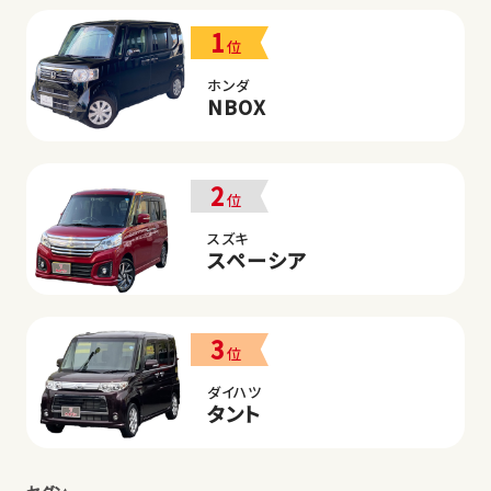
1
位
ホンダ
NBOX
2
位
スズキ
スペーシア
3
位
ダイハツ
タント