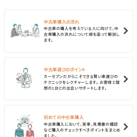
ステーションワゴン
中古車購入の流れ
1
中古車の購入を考えている人に向けて、中
位
古車購入の流れについて順を追って解説し
ます。
スバル
レヴォーグ
中古車選びのポイント
2
位
カーセブンだからこそできる賢い車選びの
テクニックをレクチャーします。 お客様と理
スバル
想の1台との出会いサポートします。
レガシィツーリングワゴン
3
位
初めての中古車購入
中古車購入において、実車、見積書の確認
トヨタ
など購入のチェックすべきポイントをまとめ
カローラフィールダー
ました。