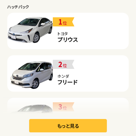
ハッチバック
1
位
トヨタ
プリウス
2
位
ホンダ
フリード
3
位
日産
リーフ
もっと見る