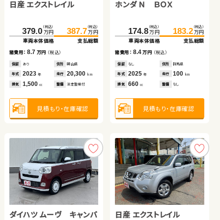
日産 エクストレイル
トヨタ ルーミー
ホンダ Ｎ ＢＯＸ
スズキ ワゴンＲ
（税込）
（税込）
（税込）
（税込）
169.0
180.7
59.8
72.3
万円
万円
万円
万円
車両本体価格
支払総額
車両本体価格
支払総額
（税込）
（税込）
（税込）
（税込）
（税込）
（税込）
（税込）
（税込）
11.7
12.5
379.0
168.0
387.7
182.5
174.8
40.5
183.2
48.9
諸費用：
万円
（税込）
諸費用：
万円
（税込）
万円
万円
万円
万円
万円
万円
万円
万円
車両本体価格
車両本体価格
支払総額
支払総額
車両本体価格
車両本体価格
支払総額
支払総額
保証
あり
住所
愛知県
保証
なし
住所
茨城県
2018
117,400
2013
60,700
8.7
14.5
8.4
8.4
年式
走行
年式
走行
諸費用：
諸費用：
万円
万円
（税込）
（税込）
諸費用：
諸費用：
万円
万円
（税込）
（税込）
年
km
年
km
1,500
1,200
排気
整備
法定整備付
排気
整備
なし
cc
cc
保証
保証
あり
あり
住所
住所
岡山県
愛知県
保証
保証
なし
なし
住所
住所
群馬県
埼玉県
2023
2023
20,300
19,700
2025
2012
100
67,900
年式
年式
走行
走行
年式
年式
走行
走行
年
年
km
km
年
年
km
km
1,500
1,000
660
660
見積もり・在庫確認
見積もり・在庫確認
排気
排気
整備
整備
法定整備付
法定整備付
排気
排気
整備
整備
なし
なし
cc
cc
cc
cc
見積もり・在庫確認
見積もり・在庫確認
見積もり・在庫確認
見積もり・在庫確認
ダイハツ タント
スズキ スイフト
ダイハツ ムーヴ キャンバ
スズキ アルト ＨＢ
日産 エクストレイル
（税込）
（税込）
（税込）
（税込）
50.1
56.6
157.7
166.4
万円
万円
万円
万円