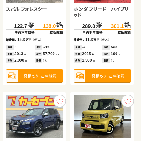
ス
スバル フォレスター
トヨタ アクア
ホンダ フリード ハイブリ
トヨタ ルーミー
（税込）
（税込）
（税込）
（税込）
119.7
125.7
99.7
109.7
万円
万円
万円
万円
ッド
車両本体価格
支払総額
車両本体価格
支払総額
（税込）
（税込）
（税込）
（税込）
（税込）
（税込）
（税込）
（税込）
6.0
10.0
122.7
65.0
138.0
73.7
289.8
159.7
301.1
165.8
諸費用：
万円
（税込）
諸費用：
万円
（税込）
万円
万円
万円
万円
万円
万円
万円
万円
車両本体価格
車両本体価格
支払総額
支払総額
車両本体価格
車両本体価格
支払総額
支払総額
保証
なし
住所
岡山県
保証
なし
住所
大分県
2017
134,300
2017
78,300
15.3
8.7
11.3
6.1
年式
走行
年式
走行
諸費用：
諸費用：
万円
万円
（税込）
（税込）
諸費用：
諸費用：
万円
万円
（税込）
（税込）
年
km
年
km
1,800
660
排気
整備
法定整備付
排気
整備
法定整備付
cc
cc
保証
保証
なし
あり
住所
住所
埼玉県
岐阜県
保証
保証
なし
なし
住所
住所
群馬県
岡山県
2013
2016
57,700
66,600
2025
2021
100
54,400
年式
年式
走行
走行
年式
年式
走行
走行
年
年
km
km
年
年
km
km
2,000
1,500
1,500
1,000
見積もり・在庫確認
見積もり・在庫確認
排気
排気
整備
整備
なし
法定整備付
排気
排気
整備
整備
なし
法定整備付
cc
cc
cc
cc
見積もり・在庫確認
見積もり・在庫確認
見積もり・在庫確認
見積もり・在庫確認
スズキ ジムニーシエラ
スズキ スイフト