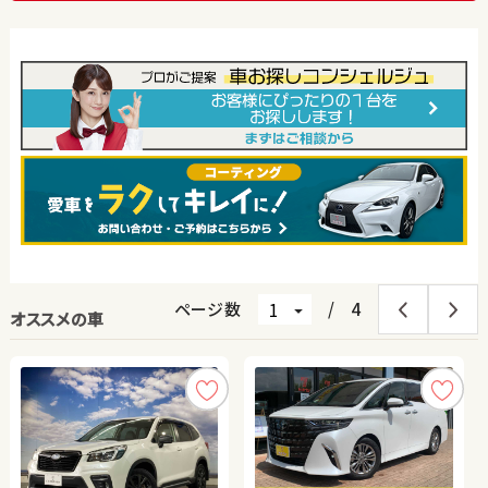
ページ数
/
4
オススメの車