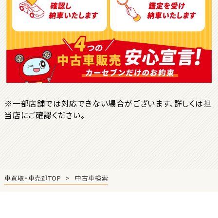
ＳＵＶ・クロカン
1
位
トヨタ
ヤリスクロス
※一部店舗では対応できない場合がございます、詳しくは担
当店にご確認ください。
2
位
トヨタ
ハリアー
車買取・車売却TOP
中古車検索
3
位
トヨタ