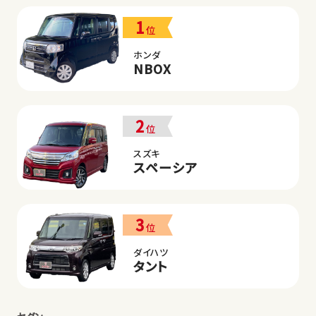
1
位
ホンダ
NBOX
2
位
スズキ
スペーシア
3
位
ダイハツ
タント