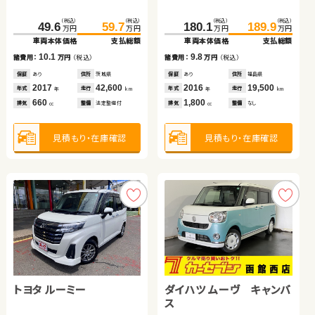
ブリッド
（税込）
（税込）
（税込）
（税込）
（税込）
（税込）
（税込）
（税込）
157.3
49.6
166.0
59.7
180.1
230.0
189.9
239.0
万円
万円
万円
万円
万円
万円
万円
万円
車両本体価格
車両本体価格
支払総額
支払総額
車両本体価格
車両本体価格
支払総額
支払総額
トヨタ アクア
トヨタ アクア
10.1
8.7
9.8
9.0
諸費用：
諸費用：
万円
万円
（税込）
（税込）
諸費用：
諸費用：
万円
万円
（税込）
（税込）
保証
保証
あり
なし
住所
住所
茨城県
長野県
保証
保証
あり
あり
住所
住所
福島県
岡山県
（税込）
（税込）
（税込）
（税込）
2017
2015
42,600
79,100
2016
2020
19,500
57,600
72.7
81.9
141.6
153.6
年式
年式
走行
走行
年式
年式
走行
走行
年
年
km
km
年
年
km
km
万円
万円
万円
万円
660
2,000
1,800
2,000
車両本体価格
支払総額
車両本体価格
支払総額
排気
排気
整備
整備
法定整備付
法定整備付
排気
排気
整備
整備
なし
法定整備付
cc
cc
cc
cc
9.2
12.0
諸費用：
万円
（税込）
諸費用：
万円
（税込）
見積もり・在庫確認
見積もり・在庫確認
見積もり・在庫確認
見積もり・在庫確認
保証
なし
住所
岡山県
保証
あり
住所
福島県
2016
88,900
2021
34,400
年式
走行
年式
走行
年
km
年
km
1,500
1,500
排気
整備
法定整備付
排気
整備
なし
cc
cc
見積もり・在庫確認
見積もり・在庫確認
ダイハツ タント
トヨタ ルーミー
トヨタ ノア
ダイハツ ムーヴ キャンバ
ス