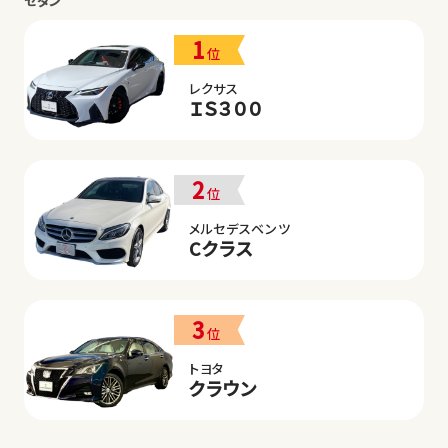
セダン
1
位
レクサス
ＩＳ３００
2
位
メルセデスベンツ
Cクラス
3
位
トヨタ
クラウン