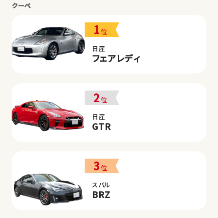
クーペ
1
位
日産
フェアレディ
2
位
日産
GTR
3
位
スバル
BRZ