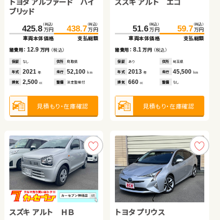
トヨタ アルファード ハイ
スズキ ワゴンＲ スマイル
スズキ アルト エコ
日産 エクストレイル
ブリッド
トヨタ ヴォクシー
（税込）
（税込）
（税込）
（税込）
（税込）
（税込）
（税込）
（税込）
425.8
170.1
438.7
176.7
467.8
51.6
478.6
59.7
万円
万円
万円
万円
万円
万円
万円
万円
車両本体価格
車両本体価格
支払総額
支払総額
車両本体価格
車両本体価格
支払総額
支払総額
トヨタ アルファード
（税込）
（税込）
12.9
6.6
8.1
10.8
277.0
289.3
諸費用：
諸費用：
万円
万円
（税込）
（税込）
諸費用：
諸費用：
万円
万円
（税込）
（税込）
万円
万円
車両本体価格
支払総額
保証
保証
なし
あり
住所
住所
鳥取県
埼玉県
保証
保証
あり
あり
住所
住所
埼玉県
福島県
（税込）
（税込）
2021
2024
52,100
3,700
2013
2026
45,500
100
12.3
349.0
362.4
年式
年式
走行
走行
年式
年式
走行
走行
諸費用：
万円
（税込）
年
年
km
km
年
年
km
km
万円
万円
2,500
660
660
1,500
車両本体価格
支払総額
排気
排気
整備
整備
法定整備付
なし
排気
排気
整備
整備
なし
なし
cc
cc
cc
cc
保証
あり
住所
埼玉県
2020
26,400
13.4
年式
走行
諸費用：
万円
（税込）
年
km
2,000
見積もり・在庫確認
見積もり・在庫確認
見積もり・在庫確認
見積もり・在庫確認
排気
整備
法定整備付
cc
保証
なし
住所
愛知県
2018
31,800
年式
走行
年
km
2,500
見積もり・在庫確認
排気
整備
なし
cc
見積もり・在庫確認
スズキ アルト ＨＢ
トヨタ ノア
トヨタ プリウス
スバル フォレスター ハイ