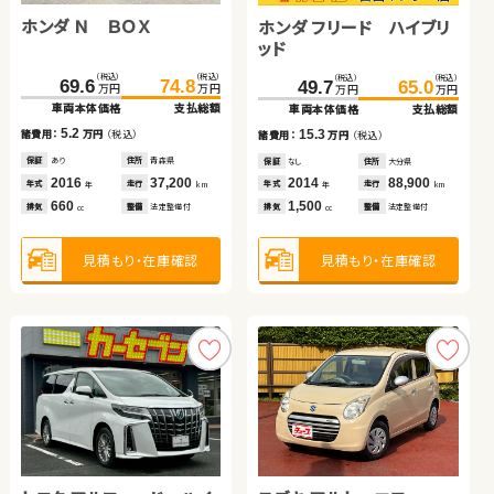
ホンダ Ｎ ＢＯＸ
トヨタ ヴェルファイア
日産 セレナ
ホンダ フリード ハイブリ
ホンダ フリード
ッド
ダイハツ タント
（税込）
（税込）
（税込）
（税込）
（税込）
（税込）
（税込）
（税込）
（税込）
（税込）
69.6
74.8
131.4
149.5
168.0
179.7
49.7
94.0
110.0
65.0
万円
万円
万円
万円
万円
万円
万円
万円
万円
万円
車両本体価格
支払総額
車両本体価格
支払総額
車両本体価格
支払総額
車両本体価格
車両本体価格
支払総額
支払総額
（税込）
（税込）
5.2
18.1
11.7
15.3
16.0
119.9
127.8
諸費用：
万円
（税込）
諸費用：
万円
（税込）
諸費用：
万円
（税込）
諸費用：
諸費用：
万円
万円
（税込）
（税込）
万円
万円
車両本体価格
支払総額
保証
あり
住所
青森県
保証
あり
住所
岩手県
保証
あり
住所
大分県
保証
保証
なし
なし
住所
住所
大分県
宮城県
2016
37,200
2013
87,000
2019
58,800
2014
2015
88,900
46,000
7.9
年式
走行
年式
走行
年式
走行
年式
年式
走行
走行
諸費用：
万円
（税込）
年
km
年
km
年
km
年
年
km
km
660
2,400
2,000
1,500
1,500
排気
整備
法定整備付
排気
整備
法定整備付
排気
整備
法定整備付
排気
排気
整備
整備
法定整備付
法定整備付
cc
cc
cc
cc
cc
保証
あり
住所
宮城県
2019
40,400
年式
走行
年
km
660
見積もり・在庫確認
見積もり・在庫確認
見積もり・在庫確認
見積もり・在庫確認
見積もり・在庫確認
排気
整備
法定整備付
cc
見積もり・在庫確認