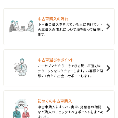
ステーションワゴン
中古車購入の流れ
1
中古車の購入を考えている人に向けて、中
位
古車購入の流れについて順を追って解説し
ます。
スバル
レヴォーグ
中古車選びのポイント
2
位
カーセブンだからこそできる賢い車選びの
テクニックをレクチャーします。 お客様と理
スバル
想の1台との出会いサポートします。
レガシィツーリングワゴン
3
位
初めての中古車購入
中古車購入において、実車、見積書の確認
トヨタ
など購入のチェックすべきポイントをまとめ
カローラフィールダー
ました。