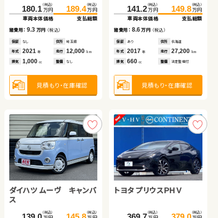
（税込）
（税込）
（税込）
（税込）
（税込）
（税込）
（税込）
（税込）
86.1
92.6
180.1
262.3
189.4
271.8
141.2
149.8
万円
万円
万円
万円
万円
万円
万円
万円
車両本体価格
支払総額
車両本体価格
車両本体価格
支払総額
支払総額
車両本体価格
支払総額
ホンダ Ｎ ＢＯＸ
スズキ スイフト
6.5
9.3
9.5
8.6
諸費用：
万円
（税込）
諸費用：
諸費用：
万円
万円
（税込）
（税込）
諸費用：
万円
（税込）
保証
あり
住所
埼玉県
保証
保証
なし
あり
住所
住所
埼玉県
茨城県
保証
あり
住所
北海道
（税込）
（税込）
（税込）
（税込）
2013
29,000
2021
2020
12,000
27,500
2017
27,200
185.8
196.9
34.8
43.0
年式
走行
年式
年式
走行
走行
年式
走行
年
km
年
年
km
km
年
km
万円
万円
万円
万円
660
1,000
2,000
660
車両本体価格
支払総額
車両本体価格
支払総額
排気
整備
なし
排気
排気
整備
整備
なし
なし
排気
整備
法定整備付
cc
cc
cc
cc
11.1
8.2
諸費用：
万円
（税込）
諸費用：
万円
（税込）
見積もり・在庫確認
見積もり・在庫確認
見積もり・在庫確認
見積もり・在庫確認
保証
あり
住所
福島県
保証
なし
住所
宮城県
2025
100
2011
106,900
年式
走行
年式
走行
年
km
年
km
660
1,200
排気
整備
なし
排気
整備
法定整備付
cc
cc
見積もり・在庫確認
見積もり・在庫確認
ダイハツ ムーヴ キャンバ
スバル フォレスター ハイ
トヨタ プリウスＰＨＶ
日産 セレナ
ス
ブリッド
（税込）
（税込）
（税込）
（税込）
（税込）
（税込）
（税込）
（税込）
139.0
263.8
145.8
277.3
369.7
231.6
379.0
244.7
万円
万円
万円
万円
万円
万円
万円
万円