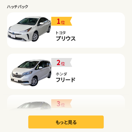
ハッチバック
1
位
トヨタ
プリウス
2
位
ホンダ
フリード
3
位
日産
リーフ
もっと見る