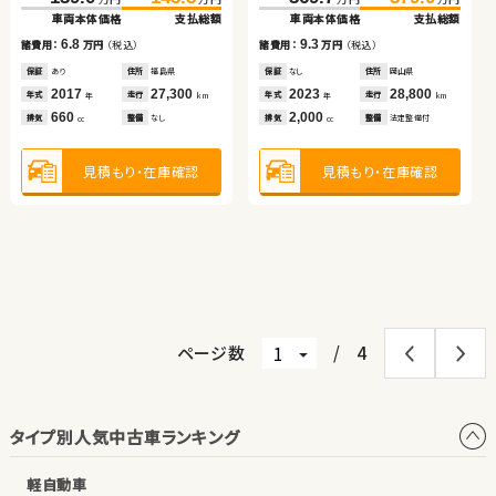
車両本体価格
車両本体価格
支払総額
支払総額
車両本体価格
車両本体価格
支払総額
支払総額
日産 エクストレイル
ホンダ フィット
6.8
13.5
9.3
13.1
諸費用：
諸費用：
万円
万円
（税込）
（税込）
諸費用：
諸費用：
万円
万円
（税込）
（税込）
保証
保証
あり
あり
住所
住所
福島県
埼玉県
保証
保証
なし
あり
住所
住所
岡山県
福島県
（税込）
（税込）
（税込）
（税込）
2017
2019
27,300
29,100
2023
2019
28,800
48,300
370.1
379.5
149.9
154.9
年式
年式
走行
走行
年式
年式
走行
走行
年
年
km
km
年
年
km
km
万円
万円
万円
万円
660
2,000
2,000
1,200
車両本体価格
支払総額
車両本体価格
支払総額
排気
排気
整備
整備
なし
なし
排気
排気
整備
整備
法定整備付
なし
cc
cc
cc
cc
9.4
5.0
諸費用：
万円
（税込）
諸費用：
万円
（税込）
見積もり・在庫確認
見積もり・在庫確認
見積もり・在庫確認
見積もり・在庫確認
保証
あり
住所
埼玉県
保証
あり
住所
徳島県
2024
15,800
2020
51,600
年式
走行
年式
走行
年
km
年
km
1,500
1,300
排気
整備
なし
排気
整備
法定整備付
cc
cc
見積もり・在庫確認
見積もり・在庫確認
ページ数
/
4
タイプ別人気中古車ランキング
軽自動車