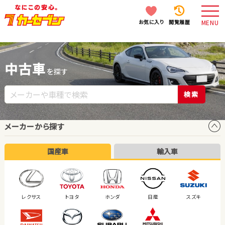
お気に入り
閲覧履歴
MENU
中古車
を探す
検索
メーカーから探す
国産車
輸入車
レクサス
トヨタ
ホンダ
日産
スズキ