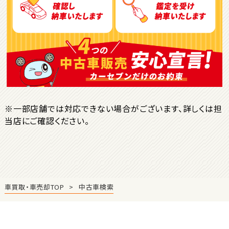
ＳＵＶ・クロカン
1
位
トヨタ
ヤリスクロス
※一部店舗では対応できない場合がございます、詳しくは担
当店にご確認ください。
2
位
トヨタ
ハリアー
車買取・車売却TOP
中古車検索
3
位
トヨタ