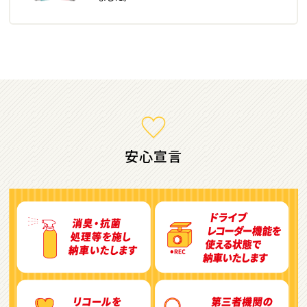
ミニバン・1ＢＯＸ
1
位
ホンダ
ステップワゴン
安心宣言
2
位
トヨタ
アルファード
3
位
トヨタ
ヴォクシー