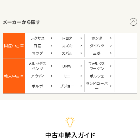
オープン
メーカーから探す
1
位
ダイハツ
レクサス
トヨタ
ホンダ
コペン
国産中古車
日産
スズキ
ダイハツ
マツダ
スバル
三菱
メルセデス
フォルクス
BMW
2
ベンツ
ワーゲン
位
輸入中古車
アウディ
ミニ
ポルシェ
マツダ
ランド
ローバ
ボルボ
プジョー
ロードスター
ー
3
位
ホンダ
S660
中古車購入ガイド