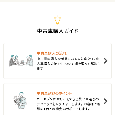
3
位
ホンダ
S660
中古車購入ガイド
ステーションワゴン
中古車購入の流れ
1
中古車の購入を考えている人に向けて、中
位
古車購入の流れについて順を追って解説し
ます。
スバル
レヴォーグ
中古車選びのポイント
2
位
カーセブンだからこそできる賢い車選びの
テクニックをレクチャーします。 お客様と理
スバル
想の1台との出会いサポートします。
レガシィツーリングワゴン