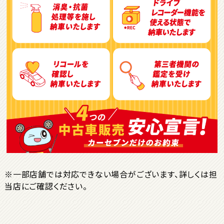
3
位
トヨタ
ヴォクシー
ＳＵＶ・クロカン
1
位
トヨタ
ヤリスクロス
※一部店舗では対応できない場合がございます、詳しくは担
当店にご確認ください。
2
位
トヨタ