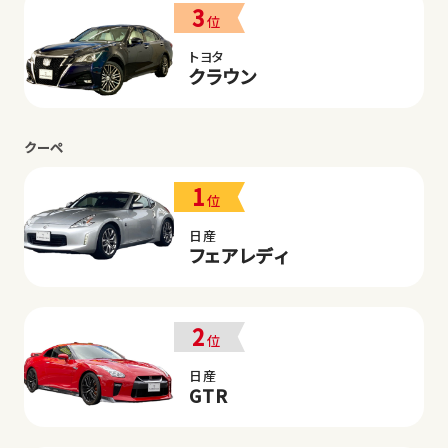
3
位
トヨタ
クラウン
クーペ
1
位
日産
フェアレディ
2
位
日産
GTR