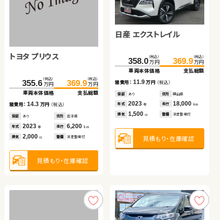
スバル フォレスター
日産 エクストレイル
トヨタ ノア ハイブリッド
（税込）
（税込）
152.7
164.8
万円
万円
車両本体価格
支払総額
トヨタ プリウス
日産 セレナ
トヨタ ノア ハイブリッド
（税込）
（税込）
（税込）
（税込）
12.1
358.0
383.2
369.9
398.7
諸費用：
万円
（税込）
万円
万円
万円
万円
車両本体価格
車両本体価格
支払総額
支払総額
保証
あり
住所
埼玉県
（税込）
（税込）
（税込）
（税込）
（税込）
（税込）
2018
84,500
11.9
15.5
355.6
223.0
369.9
239.0
391.4
399.7
年式
走行
諸費用：
諸費用：
万円
万円
（税込）
（税込）
年
km
万円
万円
万円
万円
万円
万円
2,500
車両本体価格
車両本体価格
支払総額
支払総額
車両本体価格
支払総額
排気
整備
法定整備付
cc
保証
保証
あり
あり
住所
住所
岡山県
茨城県
2023
2023
18,000
35,600
14.3
16.0
8.3
年式
年式
走行
走行
諸費用：
諸費用：
万円
万円
（税込）
（税込）
諸費用：
万円
（税込）
年
年
km
km
1,500
1,800
見積もり・在庫確認
排気
排気
整備
整備
法定整備付
法定整備付
cc
cc
保証
保証
あり
あり
住所
住所
岩手県
宮城県
保証
なし
住所
岡山県
2023
2022
6,200
55,600
2022
38,300
年式
年式
走行
走行
年式
走行
年
年
km
km
年
km
2,000
2,000
1,800
見積もり・在庫確認
見積もり・在庫確認
排気
排気
整備
整備
法定整備付
なし
排気
整備
なし
cc
cc
cc
見積もり・在庫確認
見積もり・在庫確認
見積もり・在庫確認