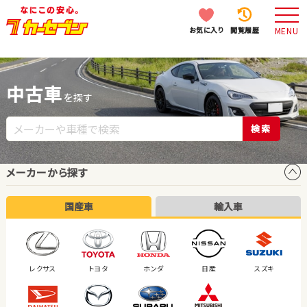
お気に入り
閲覧履歴
MENU
中古車
を探す
検索
メーカーから探す
国産車
輸入車
レクサス
トヨタ
ホンダ
日産
スズキ