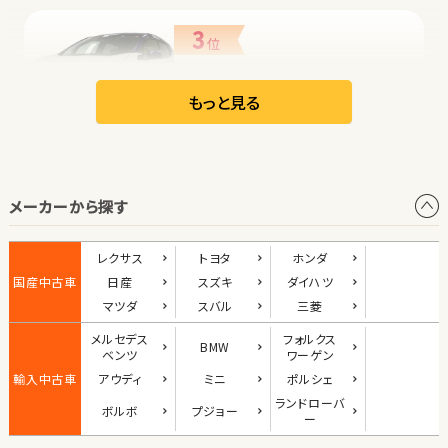
3
位
日産
リーフ
もっと見る
オープン
メーカーから探す
1
位
ダイハツ
レクサス
トヨタ
ホンダ
コペン
国産中古車
日産
スズキ
ダイハツ
マツダ
スバル
三菱
メルセデス
フォルクス
BMW
2
ベンツ
ワーゲン
位
輸入中古車
アウディ
ミニ
ポルシェ
マツダ
ランド
ローバ
ボルボ
プジョー
ロードスター
ー