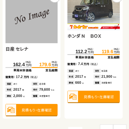
トヨタ アクア
トヨタ ヴェルファイア
トヨタ アルファード
スズキ スイフト
ホンダ Ｎ ＢＯＸ
（税込）
（税込）
（税込）
（税込）
（税込）
（税込）
177.7
183.4
225.8
238.0
99.9
111.8
万円
万円
万円
万円
万円
万円
車両本体価格
支払総額
車両本体価格
支払総額
車両本体価格
支払総額
日産 セレナ
（税込）
（税込）
（税込）
（税込）
5.7
185.0
195.6
112.2
119.6
12.2
11.9
諸費用：
万円
（税込）
諸費用：
万円
（税込）
諸費用：
万円
（税込）
万円
万円
万円
万円
車両本体価格
支払総額
車両本体価格
支払総額
保証
なし
住所
岡山県
保証
あり
住所
福島県
保証
なし
住所
京都府
（税込）
（税込）
2023
40,200
2015
98,300
2014
63,800
10.6
7.4
162.4
179.6
年式
走行
諸費用：
万円
（税込）
諸費用：
万円
（税込）
年式
走行
年式
走行
年
km
年
km
年
km
万円
万円
1,500
2,500
2,400
車両本体価格
支払総額
排気
整備
法定整備付
排気
整備
法定整備付
排気
整備
なし
cc
cc
cc
保証
あり
住所
熊本県
保証
あり
住所
埼玉県
2019
16,200
2017
21,900
17.2
年式
走行
年式
走行
諸費用：
万円
（税込）
年
km
年
km
1,400
660
見積もり・在庫確認
排気
整備
法定整備付
排気
整備
法定整備付
見積もり・在庫確認
見積もり・在庫確認
cc
cc
保証
あり
住所
岩手県
2017
79,600
年式
走行
年
km
2,000
見積もり・在庫確認
見積もり・在庫確認
排気
整備
法定整備付
cc
見積もり・在庫確認