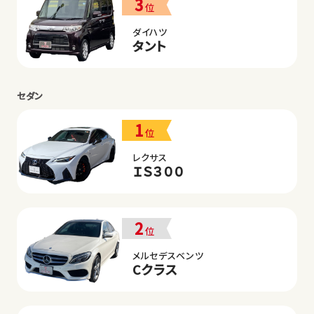
3
位
ダイハツ
タント
セダン
1
位
レクサス
ＩＳ３００
2
位
メルセデスベンツ
Cクラス