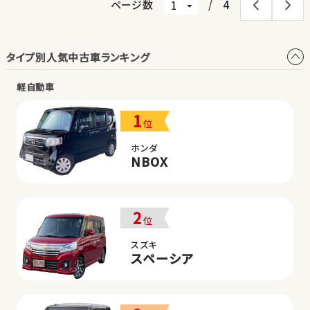
ページ数
/
4
タイプ別人気中古車ランキング
軽自動車
1
位
ホンダ
NBOX
2
位
スズキ
スペーシア