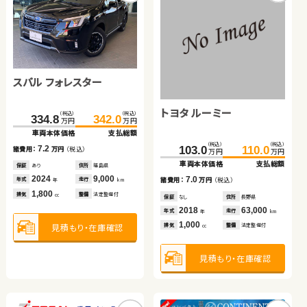
ホンダ フィット ハイブリ
ッド
スズキ アルト ＨＢ
トヨタ ヴォクシー ハイブ
（税込）
（税込）
145.1
159.9
万円
万円
リッド
車両本体価格
支払総額
スバル フォレスター
トヨタ アルファード ハイ
（税込）
（税込）
（税込）
（税込）
14.8
304.8
36.2
316.7
43.6
諸費用：
万円
（税込）
万円
万円
万円
万円
ブリッド
車両本体価格
車両本体価格
支払総額
支払総額
保証
あり
住所
岩手県
トヨタ ルーミー
（税込）
（税込）
（税込）
（税込）
2022
44,000
7.4
11.9
334.8
342.0
435.9
448.8
年式
走行
諸費用：
諸費用：
万円
万円
（税込）
（税込）
年
km
万円
万円
万円
万円
1,500
車両本体価格
支払総額
車両本体価格
支払総額
排気
整備
法定整備付
cc
保証
保証
あり
あり
住所
住所
埼玉県
福岡県
（税込）
（税込）
2016
2021
77,600
37,400
7.2
12.9
103.0
110.0
年式
年式
走行
走行
諸費用：
万円
（税込）
諸費用：
万円
（税込）
年
年
km
km
万円
万円
660
1,800
車両本体価格
支払総額
見積もり・在庫確認
排気
排気
整備
整備
法定整備付
法定整備付
cc
cc
保証
あり
住所
福島県
保証
あり
住所
北海道
2024
9,000
2022
54,000
7.0
年式
走行
年式
走行
諸費用：
万円
（税込）
年
km
年
km
1,800
2,500
見積もり・在庫確認
見積もり・在庫確認
排気
整備
法定整備付
排気
整備
法定整備付
cc
cc
保証
なし
住所
長野県
2018
63,000
年式
走行
年
km
1,000
見積もり・在庫確認
見積もり・在庫確認
排気
整備
法定整備付
cc
見積もり・在庫確認