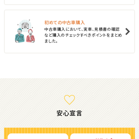
3
位
初めての中古車購入
中古車購入において、実車、見積書の確認
トヨタ
など購入のチェックすべきポイントをまとめ
カローラフィールダー
ました。
ミニバン・1ＢＯＸ
1
位
ホンダ
ステップワゴン
安心宣言
2
位
トヨタ
アルファード