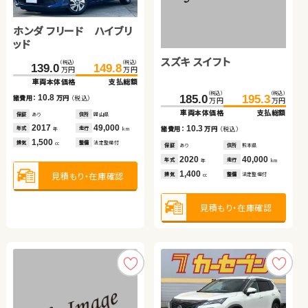
ホンダ フリード ハイブリ
スズキ ジムニー
スズキ ワゴンＲ
トヨタ プリウス
日産 エクストレイル
ッド
トヨタ ルーミー
スズキ スイフト
トヨタ アクア
（税込）
（税込）
（税込）
（税込）
（税込）
（税込）
（税込）
（税込）
（税込）
（税込）
139.0
59.7
39.7
149.8
63.0
44.7
170.8
81.8
179.7
93.8
万円
万円
万円
万円
万円
万円
万円
万円
万円
万円
車両本体価格
車両本体価格
車両本体価格
支払総額
支払総額
支払総額
車両本体価格
車両本体価格
支払総額
支払総額
（税込）
（税込）
（税込）
（税込）
（税込）
（税込）
10.8
3.3
5.0
12.0
8.9
108.0
124.3
185.0
98.6
195.3
110.0
諸費用：
諸費用：
諸費用：
万円
万円
万円
（税込）
（税込）
（税込）
諸費用：
諸費用：
万円
万円
（税込）
（税込）
万円
万円
万円
万円
万円
万円
車両本体価格
支払総額
車両本体価格
車両本体価格
支払総額
支払総額
保証
保証
保証
あり
なし
なし
住所
住所
住所
岡山県
岡山県
岡山県
保証
保証
あり
なし
住所
住所
埼玉県
岡山県
2017
2006
2014
49,000
75,800
68,600
2012
2020
61,200
78,000
16.3
10.3
11.4
年式
年式
年式
走行
走行
走行
年式
年式
走行
走行
諸費用：
万円
（税込）
諸費用：
諸費用：
万円
万円
（税込）
（税込）
年
年
年
km
km
km
年
年
km
km
1,500
660
660
1,800
2,000
排気
排気
排気
整備
整備
整備
法定整備付
法定整備付
法定整備付
排気
排気
整備
整備
法定整備付
なし
cc
cc
cc
cc
cc
保証
あり
住所
千葉県
保証
保証
あり
なし
住所
住所
熊本県
長野県
2019
33,900
2020
2016
40,000
45,100
年式
走行
年式
年式
走行
走行
年
km
年
年
km
km
1,000
1,400
1,500
見積もり・在庫確認
見積もり・在庫確認
見積もり・在庫確認
見積もり・在庫確認
見積もり・在庫確認
排気
整備
法定整備付
排気
排気
整備
整備
法定整備付
法定整備付
cc
cc
cc
見積もり・在庫確認
見積もり・在庫確認
見積もり・在庫確認