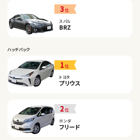
3
位
スバル
BRZ
ハッチバック
1
位
トヨタ
プリウス
2
位
ホンダ
フリード