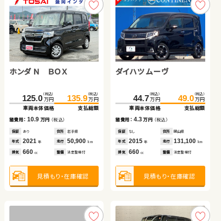
ダイハツ タント
スズキ ジムニー
ダイハツ タント
トヨタ ヴォクシー
ホンダ Ｎ ＢＯＸ
ダイハツ ムーヴ
（税込）
（税込）
（税込）
（税込）
（税込）
（税込）
（税込）
（税込）
21.6
29.8
164.7
49.6
169.3
54.8
244.6
257.9
万円
万円
万円
万円
万円
万円
万円
万円
車両本体価格
支払総額
車両本体価格
車両本体価格
支払総額
支払総額
車両本体価格
支払総額
（税込）
（税込）
（税込）
（税込）
8.2
4.6
5.2
125.0
135.9
44.7
49.0
13.3
諸費用：
万円
（税込）
諸費用：
諸費用：
万円
万円
（税込）
（税込）
諸費用：
万円
（税込）
万円
万円
万円
万円
車両本体価格
支払総額
車両本体価格
支払総額
保証
あり
住所
青森県
保証
保証
なし
あり
住所
住所
岡山県
青森県
保証
あり
住所
青森県
2012
114,900
2019
2013
39,900
111,700
2014
56,700
10.9
4.3
年式
走行
年式
年式
走行
走行
諸費用：
万円
（税込）
諸費用：
万円
（税込）
年式
走行
年
km
年
年
km
km
年
km
660
660
660
2,000
排気
整備
法定整備付
排気
排気
整備
整備
法定整備付
法定整備付
排気
整備
なし
cc
cc
cc
cc
保証
あり
住所
岩手県
保証
なし
住所
岡山県
2021
50,900
2015
131,100
年式
走行
年式
走行
年
km
年
km
660
660
見積もり・在庫確認
見積もり・在庫確認
見積もり・在庫確認
排気
整備
法定整備付
排気
整備
法定整備付
見積もり・在庫確認
cc
cc
見積もり・在庫確認
見積もり・在庫確認