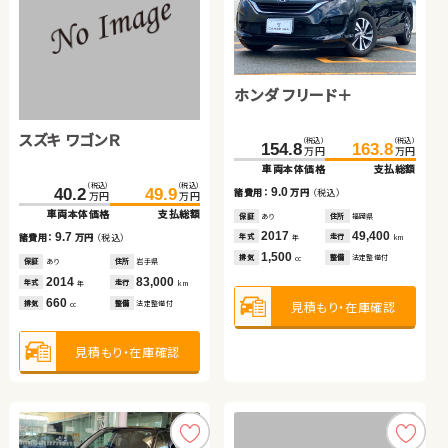
ホンダ フィット ハイブリ
スズキ アルト ＨＢ
ッド
トヨタ ヴェルファイア ハ
ダイハツ ムーヴ
ホンダ フリード＋
（税込）
（税込）
（税込）
（税込）
104.0
119.9
49.0
55.9
万円
万円
万円
万円
イブリッド
車両本体価格
支払総額
車両本体価格
支払総額
スズキ ワゴンＲ
（税込）
（税込）
（税込）
（税込）
（税込）
（税込）
15.9
6.9
435.0
449.9
50.8
59.8
154.8
163.8
諸費用：
万円
（税込）
諸費用：
万円
（税込）
万円
万円
万円
万円
万円
万円
車両本体価格
支払総額
車両本体価格
支払総額
車両本体価格
支払総額
保証
あり
住所
岩手県
保証
あり
住所
京都府
（税込）
（税込）
2019
59,100
2016
15,000
14.9
9.0
9.0
40.2
49.9
諸費用：
万円
（税込）
年式
走行
年式
走行
諸費用：
万円
（税込）
諸費用：
万円
（税込）
年
km
年
km
万円
万円
1,500
660
車両本体価格
支払総額
排気
整備
法定整備付
排気
整備
法定整備付
cc
cc
保証
あり
住所
岩手県
保証
あり
住所
岩手県
保証
あり
住所
福岡県
2019
41,400
2013
88,900
2017
49,400
9.7
年式
走行
年式
走行
年式
走行
諸費用：
万円
（税込）
年
km
年
km
年
km
2,500
660
1,500
排気
整備
法定整備付
見積もり・在庫確認
見積もり・在庫確認
排気
整備
法定整備付
排気
整備
法定整備付
cc
cc
cc
保証
あり
住所
岩手県
2014
83,000
年式
走行
年
km
660
見積もり・在庫確認
見積もり・在庫確認
見積もり・在庫確認
排気
整備
法定整備付
cc
見積もり・在庫確認