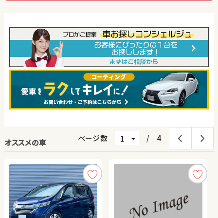
ページ数
/
4
オススメの車