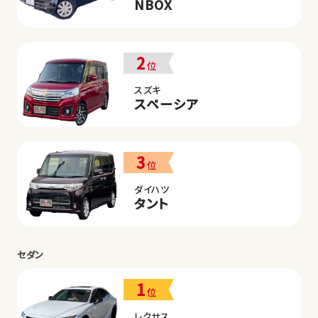
NBOX
2
位
スズキ
スペーシア
3
位
ダイハツ
タント
セダン
1
位
レクサス