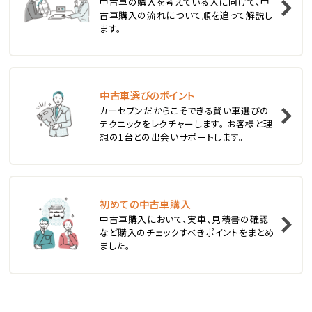
1
中古車の購入を考えている人に向けて、中
位
古車購入の流れについて順を追って解説し
ます。
スバル
レヴォーグ
中古車選びのポイント
2
位
カーセブンだからこそできる賢い車選びの
テクニックをレクチャーします。 お客様と理
スバル
想の1台との出会いサポートします。
レガシィツーリングワゴン
3
位
初めての中古車購入
中古車購入において、実車、見積書の確認
トヨタ
など購入のチェックすべきポイントをまとめ
カローラフィールダー
ました。
ミニバン・1ＢＯＸ