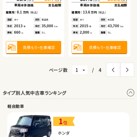
車両本体価格
支払総額
車両本体価格
車両本体価格
支払総額
支払総額
車両本体価格
車両本体価格
支払総額
支払総額
車両本体価格
支払総額
14.2
8.1
7.3
13.6
7.5
9.0
諸費用：
万円
（税込）
諸費用：
諸費用：
万円
万円
（税込）
（税込）
諸費用：
諸費用：
万円
万円
（税込）
（税込）
諸費用：
万円
（税込）
保証
あり
住所
埼玉県
保証
保証
あり
なし
住所
住所
福島県
大分県
保証
保証
あり
あり
住所
住所
埼玉県
岡山県
保証
あり
住所
埼玉県
2019
38,600
2013
2012
35,000
192,700
2015
2019
43,700
40,500
2021
10,400
年式
走行
年式
年式
走行
走行
年式
年式
走行
走行
年式
走行
年
km
年
年
km
km
年
年
km
km
年
km
1,400
660
1,800
2,000
660
660
排気
整備
法定整備付
排気
排気
整備
整備
なし
法定整備付
排気
排気
整備
整備
なし
法定整備付
排気
整備
法定整備付
cc
cc
cc
cc
cc
cc
見積もり・在庫確認
見積もり・在庫確認
見積もり・在庫確認
見積もり・在庫確認
見積もり・在庫確認
見積もり・在庫確認
ページ数
/
4
タイプ別人気中古車ランキング
軽自動車
1
位
ホンダ