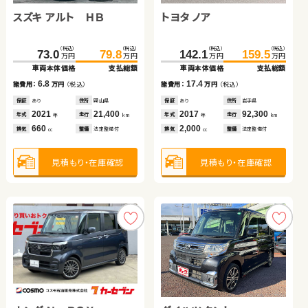
スズキ アルト ＨＢ
トヨタ アルファード ハイ
トヨタ アクア
トヨタ ノア
スズキ スイフト
トヨタ プリウス
ブリッド
（税込）
（税込）
（税込）
（税込）
（税込）
（税込）
（税込）
（税込）
（税込）
（税込）
（税込）
（税込）
299.8
73.0
45.8
314.8
79.8
59.8
142.1
259.8
85.0
159.5
270.9
96.2
万円
万円
万円
万円
万円
万円
万円
万円
万円
万円
万円
万円
車両本体価格
車両本体価格
車両本体価格
支払総額
支払総額
支払総額
車両本体価格
車両本体価格
車両本体価格
支払総額
支払総額
支払総額
6.8
15.0
14.0
17.4
11.2
11.1
諸費用：
諸費用：
諸費用：
万円
万円
万円
（税込）
（税込）
（税込）
諸費用：
諸費用：
諸費用：
万円
万円
万円
（税込）
（税込）
（税込）
保証
保証
保証
あり
あり
あり
住所
住所
住所
岡山県
高知県
宮城県
保証
保証
保証
あり
あり
あり
住所
住所
住所
岩手県
岡山県
福岡県
2021
2018
2014
21,400
75,000
100,800
2017
2017
2021
92,300
70,600
49,600
年式
年式
年式
走行
走行
走行
年式
年式
年式
走行
走行
走行
年
年
年
km
km
km
年
年
年
km
km
km
660
2,500
1,500
2,000
1,200
1,800
排気
排気
排気
整備
整備
整備
法定整備付
法定整備付
法定整備付
排気
排気
排気
整備
整備
整備
法定整備付
法定整備付
法定整備付
cc
cc
cc
cc
cc
cc
見積もり・在庫確認
見積もり・在庫確認
見積もり・在庫確認
見積もり・在庫確認
見積もり・在庫確認
見積もり・在庫確認