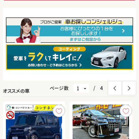
ページ数
/
4
オススメの車