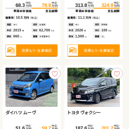
（税込）
（税込）
（税込）
（税込）
（税込）
（税込）
（税込）
（税込）
（税込）
（税込）
（税込）
（税込）
68.3
74.8
78.8
82.7
313.8
162.4
324.9
179.6
250.1
260.2
143.8
158.8
万円
万円
万円
万円
万円
万円
万円
万円
万円
万円
万円
万円
車両本体価格
車両本体価格
支払総額
支払総額
車両本体価格
車両本体価格
支払総額
支払総額
車両本体価格
支払総額
車両本体価格
支払総額
10.5
7.9
11.1
17.2
10.1
15.0
諸費用：
諸費用：
万円
万円
（税込）
（税込）
諸費用：
諸費用：
万円
万円
（税込）
（税込）
諸費用：
万円
（税込）
諸費用：
万円
（税込）
保証
保証
あり
なし
住所
住所
宮城県
鳥取県
保証
保証
あり
あり
住所
住所
群馬県
岩手県
保証
なし
住所
保証
あり
住所
茨城県
2015
2017
62,700
73,900
2026
2017
100
79,600
2023
39,700
2013
39,000
年式
年式
走行
走行
年式
年式
走行
走行
年式
走行
年式
走行
年
年
km
km
年
年
km
km
年
km
年
km
660
1,000
1,500
2,000
1,500
2,000
排気
排気
整備
整備
法定整備付
法定整備付
排気
排気
整備
整備
なし
法定整備付
排気
整備
なし
排気
整備
なし
cc
cc
cc
cc
cc
cc
見積もり・在庫確認
見積もり・在庫確認
見積もり・在庫確認
見積もり・在庫確認
見積もり・在庫確認
見積もり・在庫確認
ホンダ フィット
ダイハツ ムーヴ
トヨタ プリウス
トヨタ ヴォクシー
スズキ ワゴンＲ
スズキ アルト ＨＢ
（税込）
（税込）
（税込）
（税込）
（税込）
（税込）
（税込）
（税込）
（税込）
（税込）
（税込）
（税込）
109.5
123.7
51.6
26.7
59.7
34.0
187.6
63.0
201.2
70.5
48.7
57.7
万円
万円
万円
万円
万円
万円
万円
万円
万円
万円
万円
万円