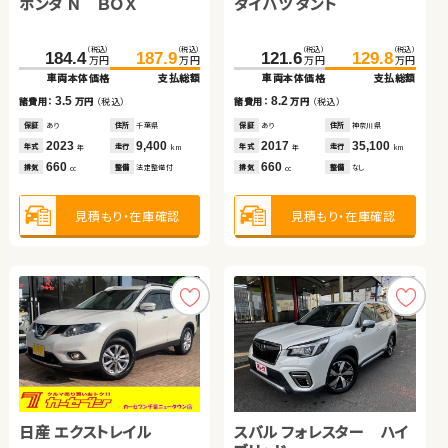
ホンダ フリード
ホンダ Ｎ ＢＯＸ
スズキ ジムニー
ダイハツ タント
スズキ スイフト
スズキ ジムニー
（税込）
（税込）
（税込）
（税込）
（税込）
（税込）
（税込）
（税込）
（税込）
（税込）
（税込）
（税込）
49.9
65.7
184.4
150.1
187.9
157.0
121.6
91.0
129.8
103.9
158.0
165.0
万円
万円
万円
万円
万円
万円
万円
万円
万円
万円
万円
万円
車両本体価格
支払総額
車両本体価格
車両本体価格
支払総額
支払総額
車両本体価格
車両本体価格
支払総額
支払総額
車両本体価格
支払総額
15.8
3.5
6.9
8.2
12.9
7.0
諸費用：
万円
（税込）
諸費用：
諸費用：
万円
万円
（税込）
（税込）
諸費用：
諸費用：
万円
万円
（税込）
（税込）
諸費用：
万円
（税込）
保証
あり
住所
埼玉県
保証
保証
あり
なし
住所
住所
千葉県
埼玉県
保証
保証
あり
あり
住所
住所
神奈川県
岩手県
保証
なし
住所
宮城県
2012
87,700
2023
2016
9,400
26,800
2017
2020
35,100
69,800
2016
80,400
年式
走行
年式
年式
走行
走行
年式
年式
走行
走行
年式
走行
年
km
年
年
km
km
年
年
km
km
年
km
1,500
660
660
660
1,200
660
排気
整備
法定整備付
排気
排気
整備
整備
法定整備付
なし
排気
排気
整備
整備
なし
法定整備付
排気
整備
法定整備付
cc
cc
cc
cc
cc
cc
見積もり・在庫確認
見積もり・在庫確認
見積もり・在庫確認
見積もり・在庫確認
見積もり・在庫確認
見積もり・在庫確認
日産 エクストレイル
トヨタ ヴォクシー
スバル フォレスター ハイ
トヨタ ルーミー
トヨタ ノア
スズキ ワゴンＲ