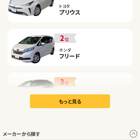
トヨタ
プリウス
2
位
ホンダ
フリード
3
位
日産
リーフ
もっと見る
オープン
メーカーから探す
1
位