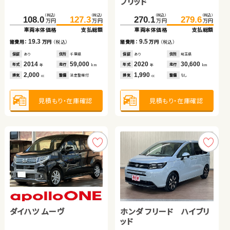
ブリッド
（税込）
（税込）
（税込）
（税込）
（税込）
（税込）
（税込）
（税込）
（税込）
（税込）
（税込）
（税込）
108.0
101.6
127.3
117.2
270.1
136.0
279.6
153.8
307.7
322.0
34.0
38.5
万円
万円
万円
万円
万円
万円
万円
万円
万円
万円
万円
万円
車両本体価格
車両本体価格
支払総額
支払総額
車両本体価格
車両本体価格
支払総額
支払総額
車両本体価格
支払総額
車両本体価格
支払総額
19.3
15.6
9.5
17.8
14.3
4.5
諸費用：
諸費用：
万円
万円
（税込）
（税込）
諸費用：
諸費用：
万円
万円
（税込）
（税込）
諸費用：
万円
（税込）
諸費用：
万円
（税込）
保証
保証
あり
あり
住所
住所
千葉県
埼玉県
保証
保証
あり
なし
住所
住所
埼玉県
福島県
保証
なし
住所
岡山県
保証
あり
住所
福岡県
2014
2005
59,000
2,600
2020
2021
30,600
20,800
2022
19,400
2014
43,000
年式
年式
走行
走行
年式
年式
走行
走行
年式
走行
年式
走行
年
年
km
km
年
年
km
km
年
km
年
km
2,000
2,000
1,990
1,000
2,000
660
排気
排気
整備
整備
法定整備付
なし
排気
排気
整備
整備
なし
法定整備付
排気
整備
法定整備付
排気
整備
法定整備付
cc
cc
cc
cc
cc
cc
見積もり・在庫確認
見積もり・在庫確認
見積もり・在庫確認
見積もり・在庫確認
見積もり・在庫確認
見積もり・在庫確認
ダイハツ ムーヴ
トヨタ ルーミー
ホンダ フリード ハイブリ
日産 セレナ
トヨタ アクア
スバル フォレスター
ッド