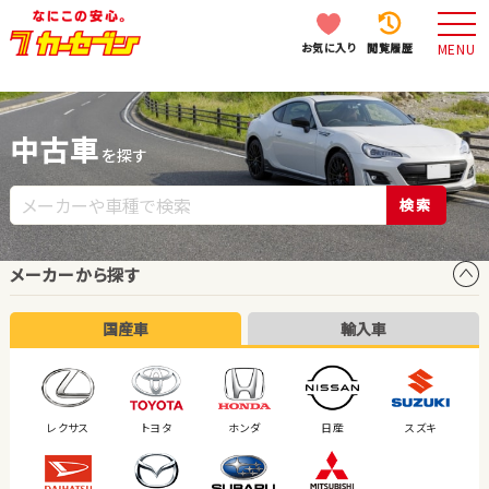
お気に入り
閲覧履歴
MENU
中古車
を探す
検索
メーカーから探す
国産車
輸入車
レクサス
トヨタ
ホンダ
日産
スズキ