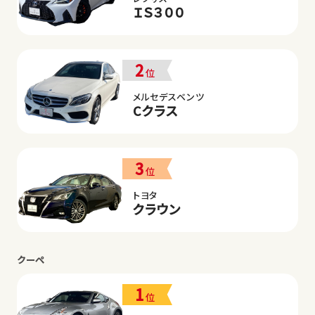
ＩＳ３００
2
位
メルセデスベンツ
Cクラス
3
位
トヨタ
クラウン
クーペ
1
位