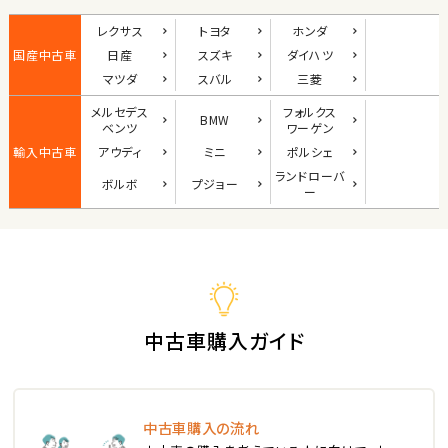
ダイハツ
レクサス
トヨタ
ホンダ
コペン
国産中古車
日産
スズキ
ダイハツ
マツダ
スバル
三菱
メルセデス
フォルクス
BMW
2
ベンツ
ワーゲン
位
輸入中古車
アウディ
ミニ
ポルシェ
マツダ
ランド
ローバ
ボルボ
プジョー
ロードスター
ー
3
位
ホンダ
S660
中古車購入ガイド
ステーションワゴン
中古車購入の流れ