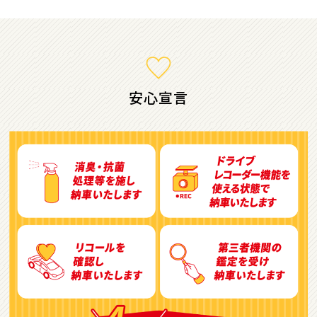
1
位
ホンダ
ステップワゴン
安心宣言
2
位
トヨタ
アルファード
3
位
トヨタ
ヴォクシー
ＳＵＶ・クロカン