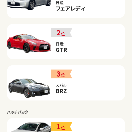
日産
フェアレディ
2
位
日産
GTR
3
位
スバル
BRZ
ハッチバック
1
位