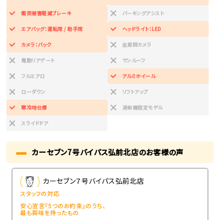
衝突被害軽減ブレーキ
パーキングアシスト
エアバッグ：運転席 / 助手席
ヘッドライト：LED
カメラ：バック
全周囲カメラ
電動リアゲート
サンルーフ
フルエアロ
アルミホイール
ローダウン
リフトアップ
寒冷地仕様
過給機設定モデル
スライドドア
カーセブン7号バイパス弘前北店のお客様の声
カーセブン７号バイパス弘前北店
スタッフの対応
安心宣言『5つのお約束』のうち、
最も興味を持ったもの