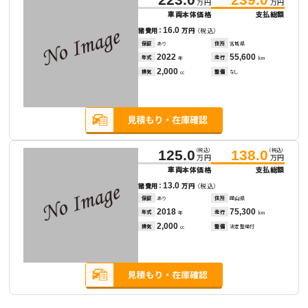
万円
万円
車両本体価格
支払総額
16.0
諸費用：
万円
（税込）
保証
あり
住所
宮城県
2022
55,600
年式
走行
年
km
2,000
排気
整備
なし
cc
（税込）
（税込）
125.0
138.0
万円
万円
車両本体価格
支払総額
13.0
諸費用：
万円
（税込）
保証
あり
住所
岡山県
2018
75,300
年式
走行
年
km
2,000
排気
整備
法定整備付
cc