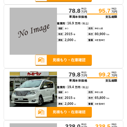
（税込）
（税込）
78.8
95.7
万円
万円
車両本体価格
支払総額
16.9
諸費用：
万円
（税込）
保証
あり
住所
神奈川県
2015
80,900
年式
走行
年
km
2,000
排気
整備
法定整備付
cc
（税込）
（税込）
79.8
99.2
万円
万円
車両本体価格
支払総額
19.4
諸費用：
万円
（税込）
保証
あり
住所
神奈川県
2015
65,800
年式
走行
年
km
2,000
排気
整備
法定整備付
cc
（税込）
（税込）
328.0
338.5