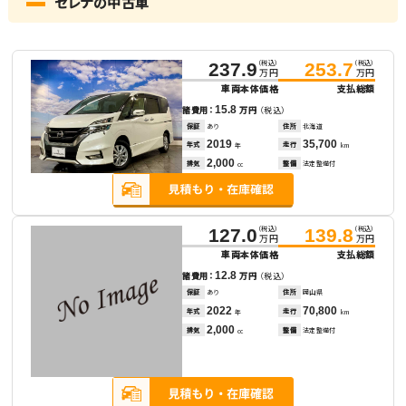
セレナの中古車
（税込）
（税込）
237.9
253.7
万円
万円
車両本体価格
支払総額
15.8
諸費用：
万円
（税込）
保証
あり
住所
北海道
2019
35,700
年式
走行
年
km
2,000
排気
整備
法定整備付
cc
（税込）
（税込）
127.0
139.8
万円
万円
車両本体価格
支払総額
12.8
諸費用：
万円
（税込）
保証
あり
住所
岡山県
2022
70,800
年式
走行
年
km
2,000
排気
整備
法定整備付
cc