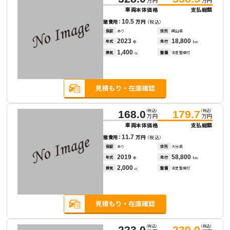
万円
万円
車両本体価格
支払総額
10.5
諸費用：
万円
（税込）
保証
あり
住所
岡山県
2023
18,800
年式
走行
年
km
1,400
排気
整備
法定整備付
cc
（税込）
（税込）
168.0
179.7
万円
万円
車両本体価格
支払総額
11.7
諸費用：
万円
（税込）
保証
あり
住所
大分県
2019
58,800
年式
走行
年
km
2,000
排気
整備
法定整備付
cc
（税込）
（税込）
223.0
239.0