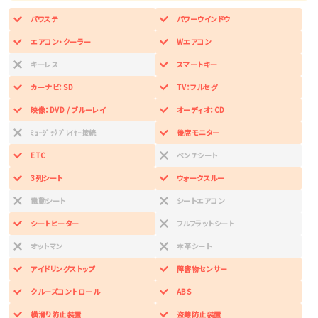
パワステ
パワーウインドウ
エアコン・クーラー
Wエアコン
キーレス
スマートキー
カーナビ：SD
TV：フルセグ
映像：DVD / ブルーレイ
オーディオ：CD
ﾐｭｰｼﾞｯｸﾌﾟﾚｲﾔｰ接続
後席モニター
ETC
ベンチシート
3列シート
ウォークスルー
電動シート
シートエアコン
シートヒーター
フルフラットシート
オットマン
本革シート
アイドリングストップ
障害物センサー
クルーズコントロール
ABS
横滑り防止装置
盗難防止装置