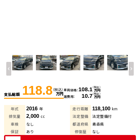
118.8
（税込）
108.1
（税込）
車両価格
万円
万円
支払総額
（税込）
10.7
諸費用
万円
2016
118,100
年式
年
走行距離
km
2,000
排気量
cc
法定整備
法定整備付
車検
なし
都道府県
青森県
保証
あり
修復歴
なし