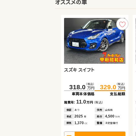
オススメの車
スズキ スイフト
トヨタ ルーミー
トヨタ ノア
（税込）
（税込）
（税込）
（税込）
（税込）
（税込）
318.0
159.7
67.9
329.0
164.9
85.3
万円
万円
万円
万円
万円
万円
車両本体価格
車両本体価格
車両本体価格
支払総額
支払総額
支払総額
11.0
5.2
17.4
諸費用：
諸費用：
諸費用：
万円
万円
万円
（税込）
（税込）
（税込）
保証
保証
保証
あり
なし
あり
住所
住所
住所
山梨県
岡山県
埼玉県
2025
2020
2011
4,500
19,000
72,800
年式
年式
年式
走行
走行
走行
年
年
年
km
km
km
1,370
1,000
2,000
排気
排気
排気
整備
整備
整備
法定整備付
法定整備付
法定整備付
cc
cc
cc