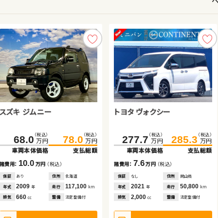
スズキ ワゴンＲ
スバル フォレスター ハイブリ
スズキ ジムニー
日産 セレナ
トヨタ プリウス
トヨタ ヴォクシー
トヨタ ヴォクシー
トヨタ アルファード
ッド
（税込）
（税込）
54.6
59.8
（税込）
（税込）
（税込）
（税込）
（税込）
（税込）
（税込）
（税込）
（税込）
（税込）
（税込）
（税込）
（税込）
（税込）
万円
万円
244.1
259.5
182.7
189.8
68.0
196.4
202.5
78.0
277.7
202.3
182.0
285.3
213.2
199.9
万円
万円
万円
万円
万円
万円
万円
万円
万円
万円
万円
万円
万円
万円
車両本体価格
支払総額
車両本体価格
支払総額
車両本体価格
車両本体価格
車両本体価格
支払総額
支払総額
支払総額
車両本体価格
車両本体価格
車両本体価格
支払総額
支払総額
支払総額
5.2
諸費用：
万円
（税込）
15.4
10.0
13.7
12.7
7.6
10.9
17.9
諸費用：
万円
（税込）
諸費用：
諸費用：
諸費用：
万円
万円
万円
（税込）
（税込）
（税込）
諸費用：
諸費用：
諸費用：
万円
万円
万円
（税込）
（税込）
（税込）
保証
あり
住所
青森県
保証
あり
住所
埼玉県
保証
保証
保証
あり
なし
あり
住所
住所
住所
北海道
埼玉県
埼玉県
保証
保証
保証
なし
あり
あり
住所
住所
住所
岡山県
茨城県
北海道
2018
69,100
年式
走行
年
km
2021
50,800
2009
2017
2019
117,100
46,900
59,200
2021
2017
2015
50,800
60,600
116,900
年式
走行
年式
年式
年式
走行
走行
走行
年式
年式
年式
走行
走行
走行
年
km
年
年
年
km
km
km
年
年
年
km
km
km
660
排気
整備
法定整備付
cc
2,000
660
2,000
1,800
2,000
2,000
2,500
排気
整備
法定整備付
排気
排気
排気
整備
整備
整備
法定整備付
なし
なし
排気
排気
排気
整備
整備
整備
法定整備付
なし
法定整備付
cc
cc
cc
cc
cc
cc
cc
見積もり・在庫確認