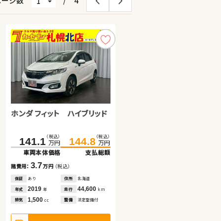
ページ数
/
4
ホンダ フィット ハイブリッド
スズキ ジムニー
日産 エクストレイル
（税込）
（税込）
（税込）
（税込）
（税込）
（税込）
141.1
209.9
358.0
144.8
214.9
369.9
万円
万円
万円
万円
万円
万円
車両本体価格
車両本体価格
車両本体価格
支払総額
支払総額
支払総額
3.7
5.0
11.9
諸費用：
諸費用：
諸費用：
万円
万円
万円
（税込）
（税込）
（税込）
保証
保証
保証
あり
あり
あり
住所
住所
住所
北海道
徳島県
岡山県
2019
2021
2023
44,600
27,500
18,000
年式
年式
年式
走行
走行
走行
年
年
年
km
km
km
1,500
660
1,500
排気
排気
排気
整備
整備
整備
法定整備付
法定整備付
法定整備付
cc
cc
cc