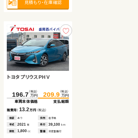
見積もり・在庫確認
見積もり・在庫確認
見積もり・在庫確認
トヨタ プリウスＰＨＶ
トヨタ ノア ハイブリッド
トヨタ ルーミー
（税込）
（税込）
（税込）
（税込）
（税込）
（税込）
196.7
168.0
180.1
209.9
181.0
189.4
万円
万円
万円
万円
万円
万円
車両本体価格
車両本体価格
車両本体価格
支払総額
支払総額
支払総額
13.2
13.0
9.3
諸費用：
諸費用：
諸費用：
万円
万円
万円
（税込）
（税込）
（税込）
保証
保証
保証
あり
あり
なし
住所
住所
住所
岩手県
岐阜県
埼玉県
2021
2016
2021
39,100
60,600
12,000
年式
年式
年式
走行
走行
走行
年
年
年
km
km
km
1,800
1,800
1,000
排気
排気
排気
整備
整備
整備
法定整備付
法定整備付
なし
cc
cc
cc