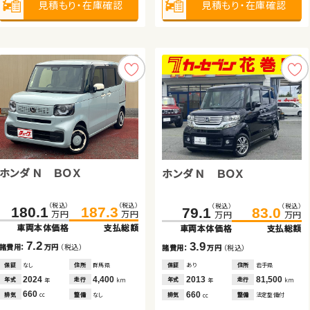
見積もり・在庫確認
見積もり・在庫確認
見積もり・在庫確認
見積もり・在庫確認
見積もり・在庫確認
見積もり・在庫確認
見積もり・在庫確認
ホンダ Ｎ ＢＯＸ
トヨタ アクア
ダイハツ タント
日産 エクストレイル
トヨタ ヴェルファイア
ホンダ Ｎ ＢＯＸ
（税込）
（税込）
（税込）
（税込）
（税込）
（税込）
（税込）
（税込）
（税込）
（税込）
（税込）
（税込）
180.1
134.1
71.6
187.3
144.8
79.9
161.5
332.2
169.7
344.8
79.1
83.0
万円
万円
万円
万円
万円
万円
万円
万円
万円
万円
万円
万円
車両本体価格
車両本体価格
車両本体価格
支払総額
支払総額
支払総額
車両本体価格
車両本体価格
支払総額
支払総額
車両本体価格
支払総額
7.2
10.7
8.3
8.2
12.6
3.9
諸費用：
諸費用：
諸費用：
万円
万円
万円
（税込）
（税込）
（税込）
諸費用：
諸費用：
万円
万円
（税込）
（税込）
諸費用：
万円
（税込）
保証
保証
保証
なし
なし
なし
住所
住所
住所
群馬県
鳥取県
茨城県
保証
保証
なし
あり
住所
住所
岡山県
秋田県
保証
あり
住所
岩手県
2024
2019
2013
4,400
60,100
47,200
2018
2019
69,700
75,000
2013
81,500
年式
年式
年式
走行
走行
走行
年式
年式
走行
走行
年式
走行
年
年
年
km
km
km
年
年
km
km
年
km
660
1,500
660
2,000
2,500
660
排気
排気
排気
整備
整備
整備
なし
法定整備付
なし
排気
排気
整備
整備
なし
法定整備付
排気
整備
法定整備付
cc
cc
cc
cc
cc
cc