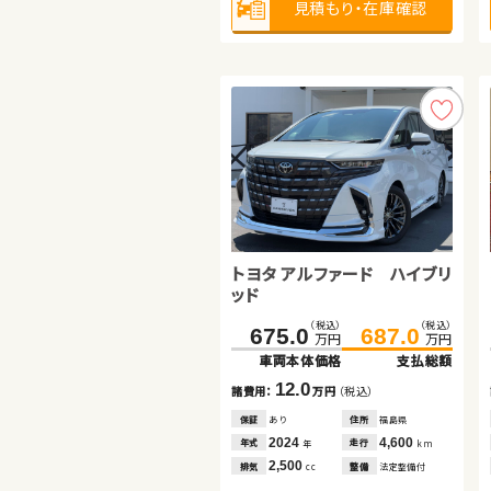
見積もり・在庫確認
見積もり・在庫確認
見積もり・在庫確認
トヨタ アクア
トヨタ アルファード ハイブリ
ダイハツ ムーヴ キャンバス
ッド
（税込）
（税込）
（税込）
（税込）
（税込）
（税込）
128.5
139.8
675.0
146.5
687.0
154.6
万円
万円
万円
万円
万円
万円
車両本体価格
支払総額
車両本体価格
車両本体価格
支払総額
支払総額
11.3
12.0
8.1
諸費用：
万円
（税込）
諸費用：
諸費用：
万円
万円
（税込）
（税込）
保証
あり
住所
埼玉県
保証
保証
あり
あり
住所
住所
福島県
神奈川県
2018
26,000
2024
2022
4,600
20,000
年式
走行
年式
年式
走行
走行
年
km
年
年
km
km
1,500
2,500
660
排気
整備
法定整備付
排気
排気
整備
整備
法定整備付
なし
cc
cc
cc