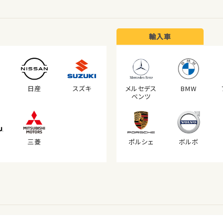
輸入車
日産
スズキ
メルセデス
BMW
ベンツ
三菱
ポルシェ
ボルボ