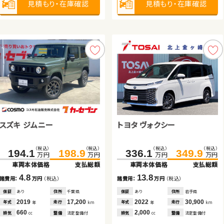
見積もり・在庫確認
見積もり・在庫確認
見積もり・在庫確認
見積もり・在庫確認
見積もり・在庫確認
見積もり・在庫確認
2,500
660
排気
排気
整備
整備
なし
法定整備付
cc
cc
見積もり・在庫確認
見積もり・在庫確認
スズキ ジムニー
スズキ スイフト
トヨタ ヴォクシー
ホンダ フリード ハイブリッド
日産 エクストレイル
トヨタ ヴォクシー
（税込）
（税込）
（税込）
（税込）
（税込）
（税込）
（税込）
（税込）
194.1
106.1
198.9
115.4
336.1
139.0
349.9
149.8
万円
万円
万円
万円
万円
万円
万円
万円
車両本体価格
車両本体価格
支払総額
支払総額
車両本体価格
車両本体価格
支払総額
支払総額
（税込）
（税込）
（税込）
（税込）
75.3
93.9
352.9
365.0
4.8
9.3
13.8
10.8
諸費用：
諸費用：
万円
万円
（税込）
（税込）
諸費用：
諸費用：
万円
万円
（税込）
（税込）
万円
万円
万円
万円
車両本体価格
支払総額
車両本体価格
支払総額
保証
保証
あり
なし
住所
住所
千葉県
福島県
保証
保証
あり
あり
住所
住所
岩手県
岡山県
2019
2017
17,200
35,200
2022
2017
30,900
49,000
18.6
12.1
年式
年式
走行
走行
年式
年式
走行
走行
年
年
km
km
年
年
km
km
諸費用：
万円
（税込）
諸費用：
万円
（税込）
660
1,200
2,000
1,500
排気
排気
整備
整備
法定整備付
なし
排気
排気
整備
整備
法定整備付
法定整備付
cc
cc
cc
cc
保証
あり
住所
岩手県
保証
あり
住所
埼玉県