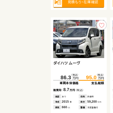
見積もり・在庫確認
見積もり・在庫確認
見積もり・在庫確認
ダイハツ ムーヴ
トヨタ プリウス
トヨタ アクア
（税込）
（税込）
（税込）
（税込）
86.3
95.0
97.6
110.7
万円
万円
万円
万円
車両本体価格
支払総額
車両本体価格
支払総額
（税込）
（税込）
125.0
136.1
8.7
13.1
諸費用：
万円
（税込）
諸費用：
万円
（税込）
万円
万円
車両本体価格
支払総額
保証
あり
住所
京都府
保証
あり
住所
神奈川県
2015
59,200
2013
17,900
11.1
年式
走行
年式
走行
年
km
年
km
諸費用：
万円
（税込）
660
1,800
排気
整備
法定整備付
排気
整備
なし
cc
cc
保証
あり
住所
岡山県