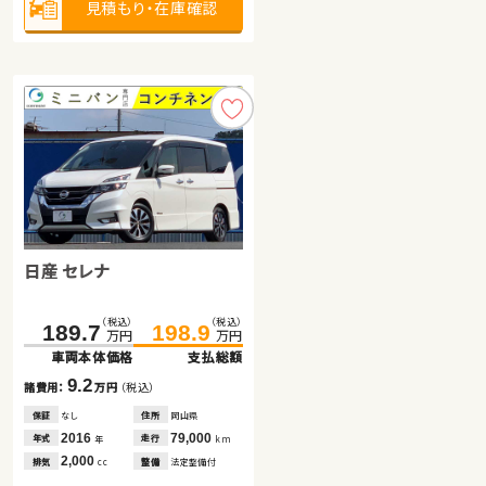
見積もり・在庫確認
見積もり・在庫確認
見積もり・在庫確認
日産 セレナ
スズキ ジムニー
スズキ アルト ＨＢ
（税込）
（税込）
（税込）
（税込）
189.7
207.6
198.9
209.8
万円
万円
万円
万円
車両本体価格
車両本体価格
支払総額
支払総額
（税込）
（税込）
67.6
75.6
9.2
2.2
諸費用：
諸費用：
万円
万円
（税込）
（税込）
万円
万円
車両本体価格
支払総額
保証
保証
なし
あり
住所
住所
岡山県
北海道
2016
2020
79,000
25,100
8.0
年式
年式
走行
走行
年
年
km
km
諸費用：
万円
（税込）
2,000
660
排気
排気
整備
整備
法定整備付
法定整備付
cc
cc
保証
あり
住所
群馬県