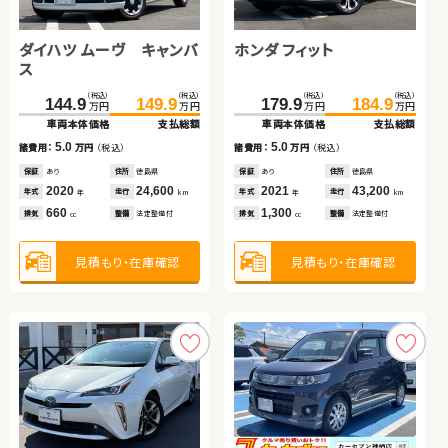
日産 エクストレイル
スズキ スイフト
スバル フォレスター
日産 セレナ
ダイハツ ムーヴ キャンバ
ホンダ フィット
（税込）
（税込）
（税込）
（税込）
（税込）
（税込）
（税込）
（税込）
108.0
127.3
157.0
163.5
152.7
164.8
189.7
198.9
万円
万円
万円
万円
万円
万円
万円
万円
ス
車両本体価格
支払総額
車両本体価格
支払総額
車両本体価格
支払総額
車両本体価格
支払総額
（税込）
（税込）
（税込）
（税込）
19.3
6.5
144.9
149.9
179.9
184.9
諸費用：
万円
（税込）
諸費用：
万円
（税込）
12.1
9.2
諸費用：
万円
（税込）
諸費用：
万円
（税込）
万円
万円
万円
万円
車両本体価格
支払総額
車両本体価格
支払総額
保証
あり
住所
千葉県
保証
あり
住所
福島県
保証
あり
住所
埼玉県
保証
なし
住所
岡山県
2014
59,000
2024
41,700
5.0
5.0
年式
走行
年式
走行
2018
84,500
諸費用：
万円
（税込）
諸費用：
万円
（税込）
2016
79,000
年
km
年
km
年式
走行
年式
走行
年
km
年
km
2,000
1,200
排気
整備
法定整備付
排気
整備
法定整備付
2,500
2,000
cc
cc
排気
整備
法定整備付
排気
整備
法定整備付
cc
cc
保証
あり
住所
徳島県
保証
あり
住所
徳島県
2020
24,600
2021
43,200
年式
走行
年式
走行
年
km
年
km
660
1,300
見積もり・在庫確認
見積もり・在庫確認
排気
整備
法定整備付
排気
整備
法定整備付
cc
cc
見積もり・在庫確認
見積もり・在庫確認
見積もり・在庫確認
見積もり・在庫確認
日産 エクストレイル
ダイハツ ムーヴ キャンバ
トヨタ ノア ハイブリッド
スズキ ジムニー