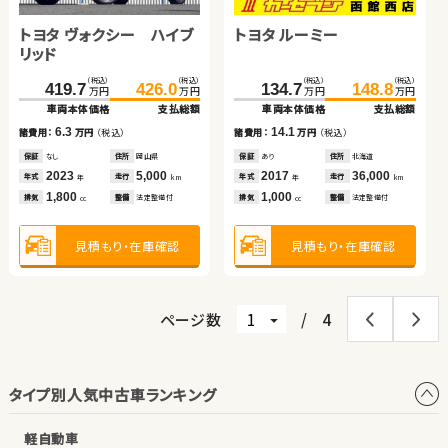
108.0
117.0
59.9
64.9
万円
万円
万円
万円
車両本体価格
支払総額
車両本体価格
支払総額
トヨタ ヴォクシー ハイブ
トヨタ ルーミー
（税込）
（税込）
（税込）
（税込）
68.4
85.5
57.7
64.1
9.0
5.0
万円
万円
万円
万円
諸費用：
万円
（税込）
諸費用：
万円
（税込）
リッド
車両本体価格
支払総額
車両本体価格
支払総額
保証
あり
住所
岩手県
保証
なし
住所
徳島県
（税込）
（税込）
（税込）
（税込）
17.1
6.4
諸費用：
万円
（税込）
419.7
426.0
134.7
148.8
諸費用：
万円
（税込）
2017
98,500
2012
89,800
年式
走行
年式
走行
万円
万円
万円
万円
年
km
年
km
車両本体価格
支払総額
車両本体価格
支払総額
1,300
1,500
排気
整備
法定整備付
排気
整備
法定整備付
保証
あり
住所
埼玉県
cc
cc
保証
なし
住所
岡山県
2012
67,600
2015
115,400
6.3
14.1
年式
走行
年式
走行
諸費用：
万円
（税込）
諸費用：
万円
（税込）
年
km
年
km
2,000
1,500
排気
整備
法定整備付
排気
整備
法定整備付
cc
cc
見積もり・在庫確認
見積もり・在庫確認
保証
なし
住所
岡山県
保証
あり
住所
北海道
2023
5,000
2017
36,000
年式
走行
年式
走行
年
km
年
km
1,800
1,000
見積もり・在庫確認
見積もり・在庫確認
排気
整備
法定整備付
排気
整備
法定整備付
cc
cc
見積もり・在庫確認
見積もり・在庫確認
ページ数
/
4
タイプ別人気中古車ランキング
軽自動車