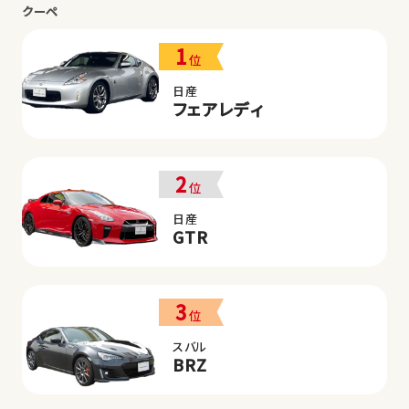
クーペ
1
位
日産
フェアレディ
2
位
日産
GTR
3
位
スバル
BRZ