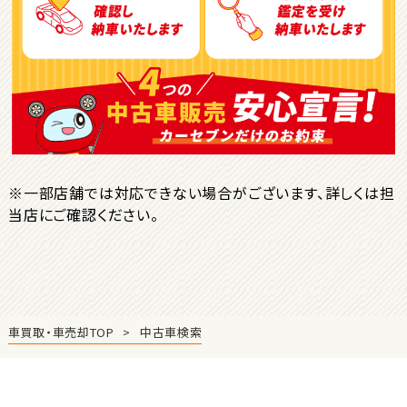
ＳＵＶ・クロカン
1
位
トヨタ
ヤリスクロス
※一部店舗では対応できない場合がございます、詳しくは担
当店にご確認ください。
2
位
トヨタ
ハリアー
車買取・車売却TOP
中古車検索
3
位
トヨタ