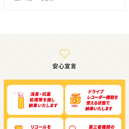
ミニバン・1ＢＯＸ
1
位
ホンダ
ステップワゴン
安心宣言
2
位
トヨタ
アルファード
3
位
トヨタ
ヴォクシー