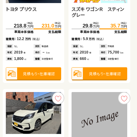
ス
トヨタ プリウス
スズキ ワゴンＲ スティン
（税込）
（税込）
（税込）
（税込）
（税込）
（税込）
（税込）
（税込）
160.3
175.8
139.8
148.8
万円
万円
466.3
479.5
206.8
215.9
万円
万円
万円
万円
万円
万円
グレー
車両本体価格
支払総額
車両本体価格
支払総額
車両本体価格
支払総額
車両本体価格
支払総額
（税込）
（税込）
（税込）
（税込）
15.5
9.0
諸費用：
万円
（税込）
218.8
231.0
29.8
35.7
諸費用：
万円
（税込）
13.2
9.1
諸費用：
万円
（税込）
諸費用：
万円
（税込）
万円
万円
万円
万円
車両本体価格
支払総額
車両本体価格
支払総額
保証
あり
住所
埼玉県
保証
あり
住所
秋田県
保証
あり
住所
岩手県
保証
あり
住所
岩手県
2018
35,800
2023
46,000
12.2
5.9
年式
走行
年式
走行
諸費用：
万円
（税込）
諸費用：
万円
（税込）
年
km
2023
15,400
2024
29,600
年
km
年式
走行
年式
走行
年
km
年
km
2,000
660
排気
整備
法定整備付
排気
整備
法定整備付
cc
1,800
660
cc
排気
整備
法定整備付
排気
整備
法定整備付
cc
cc
保証
なし
住所
福島県
保証
なし
住所
茨城県
2019
－
2010
75,700
年式
走行
年式
走行
年
km
年
km
1,800
660
見積もり・在庫確認
見積もり・在庫確認
排気
整備
法定整備付
排気
整備
法定整備付
cc
cc
見積もり・在庫確認
見積もり・在庫確認
見積もり・在庫確認
見積もり・在庫確認
トヨタ プリウス アルファ
スズキ スイフト
トヨタ ノア ハイブリッド