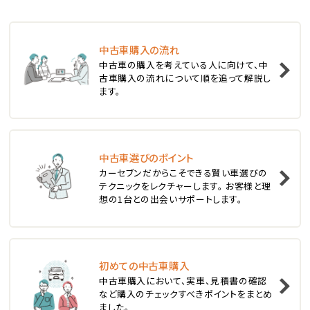
ステーションワゴン
中古車購入の流れ
1
中古車の購入を考えている人に向けて、中
位
古車購入の流れについて順を追って解説し
ます。
スバル
レヴォーグ
中古車選びのポイント
2
位
カーセブンだからこそできる賢い車選びの
テクニックをレクチャーします。 お客様と理
スバル
想の1台との出会いサポートします。
レガシィツーリングワゴン
3
位
初めての中古車購入
中古車購入において、実車、見積書の確認
トヨタ
など購入のチェックすべきポイントをまとめ
カローラフィールダー
ました。