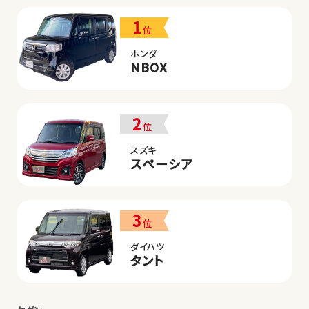
1
位
ホンダ
NBOX
2
位
スズキ
スペーシア
3
位
ダイハツ
タント