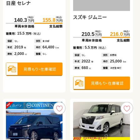
ダイハツ タント
日産 セレナ
（税込）
（税込）
（税込）
（税込）
（税込）
（税込）
108.0
120.7
96.8
109.8
215.4
229.8
万円
万円
万円
万円
万円
万円
車両本体価格
支払総額
車両本体価格
支払総額
車両本体価格
支払総額
スズキ ジムニー
（税込）
（税込）
（税込）
（税込）
12.7
44.5
51.4
諸費用：
万円
（税込）
140.3
155.8
13.0
14.4
万円
万円
諸費用：
万円
（税込）
諸費用：
万円
（税込）
万円
万円
車両本体価格
支払総額
車両本体価格
支払総額
保証
あり
住所
熊本県
保証
あり
住所
秋田県
保証
あり
住所
宮城県
（税込）
（税込）
2013
80,500
6.9
15.5
年式
走行
210.5
216.0
諸費用：
万円
（税込）
諸費用：
万円
（税込）
2019
47,000
2020
103,200
年
km
年式
走行
年式
走行
万円
万円
年
km
年
km
1,800
車両本体価格
支払総額
排気
整備
法定整備付
1,200
1,800
cc
排気
整備
法定整備付
排気
整備
法定整備付
cc
cc
保証
なし
住所
青森県
保証
なし
住所
東京都
2011
141,200
2019
64,400
5.5
年式
走行
諸費用：
万円
（税込）
年式
走行
年
km
年
km
660
2,000
見積もり・在庫確認
排気
整備
法定整備付
排気
整備
なし
cc
cc
見積もり・在庫確認
見積もり・在庫確認
保証
なし
住所
長野県
2022
25,000
年式
走行
年
km
660
見積もり・在庫確認
見積もり・在庫確認
排気
整備
法定整備付
cc
見積もり・在庫確認
ホンダ フィット
トヨタ アクア
スバル フォレスター
ホンダ フリード
（税込）
（税込）
（税込）
（税込）