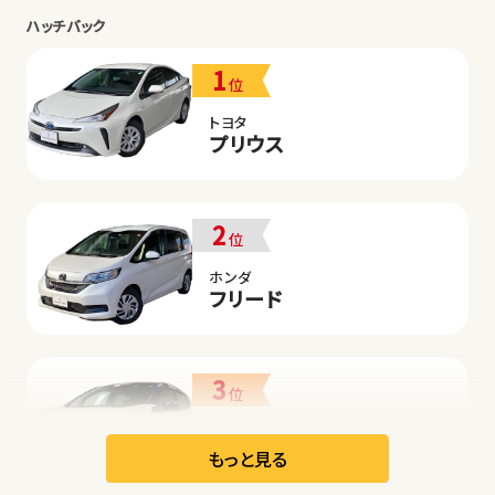
ハッチバック
1
位
トヨタ
プリウス
2
位
ホンダ
フリード
3
位
日産
リーフ
もっと見る