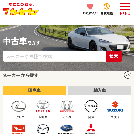
お気に入り
閲覧履歴
MENU
中古車
を探す
検索
メーカーから探す
国産車
輸入車
レクサス
トヨタ
ホンダ
日産
スズキ