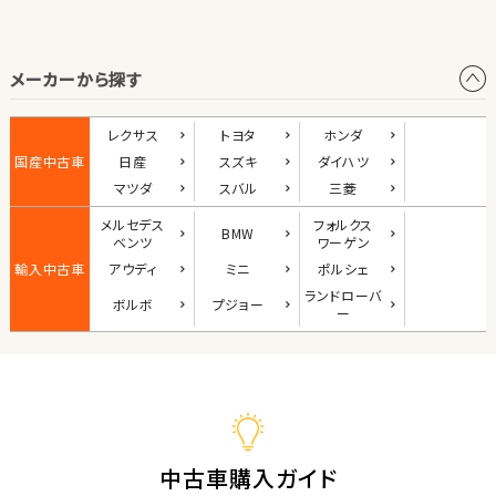
オープン
メーカーから探す
1
位
ダイハツ
レクサス
トヨタ
ホンダ
コペン
国産中古車
日産
スズキ
ダイハツ
マツダ
スバル
三菱
メルセデス
フォルクス
BMW
2
ベンツ
ワーゲン
位
輸入中古車
アウディ
ミニ
ポルシェ
マツダ
ランド
ローバ
ボルボ
プジョー
ロードスター
ー
3
位
ホンダ
S660
中古車購入ガイド