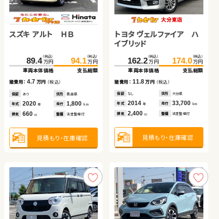
ホンダ Ｎ ＢＯＸ
トヨタ アクア
ホンダ Ｎ ＢＯＸ
スズキ アルト ＨＢ
トヨタ ヴェルファイア ハ
スズキ アルト ＨＢ
（税込）
（税込）
（税込）
（税込）
（税込）
（税込）
（税込）
（税込）
159.0
169.9
110.6
58.7
119.9
69.7
万円
万円
49.9
54.9
万円
万円
万円
万円
万円
万円
イブリッド
車両本体価格
支払総額
車両本体価格
車両本体価格
支払総額
支払総額
車両本体価格
支払総額
（税込）
（税込）
（税込）
（税込）
10.9
11.0
9.3
162.2
174.0
諸費用：
万円
（税込）
89.4
94.1
諸費用：
諸費用：
万円
万円
（税込）
（税込）
5.0
万円
万円
諸費用：
万円
（税込）
万円
万円
車両本体価格
支払総額
車両本体価格
支払総額
保証
あり
住所
岩手県
保証
保証
なし
あり
住所
住所
大分県
岩手県
保証
なし
住所
徳島県
2021
11,700
2012
2020
74,000
67,900
11.8
4.7
年式
走行
諸費用：
万円
（税込）
年式
年式
走行
走行
諸費用：
万円
（税込）
年
km
2015
108,000
年
年
km
km
年式
走行
年
km
660
1,500
660
排気
整備
法定整備付
排気
排気
整備
整備
法定整備付
法定整備付
cc
660
cc
cc
排気
整備
法定整備付
cc
保証
なし
住所
大分県
保証
あり
住所
青森県
2014
33,700
2020
1,800
年式
走行
年式
走行
年
km
年
km
2,400
660
見積もり・在庫確認
見積もり・在庫確認
見積もり・在庫確認
排気
整備
法定整備付
排気
整備
法定整備付
cc
cc
見積もり・在庫確認
見積もり・在庫確認
見積もり・在庫確認