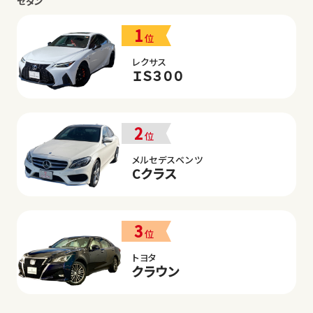
セダン
1
位
レクサス
ＩＳ３００
2
位
メルセデスベンツ
Cクラス
3
位
トヨタ
クラウン