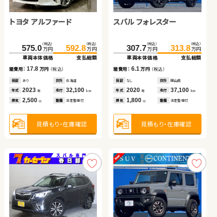
トヨタ アルファード
トヨタ プリウス
トヨタ ノア ハイブリッド
スバル フォレスター
日産 エクストレイル
ホンダ フィット ハイブリ
トヨタ ヴォクシー
トヨタ アクア
ッド
（税込）
（税込）
（税込）
（税込）
（税込）
（税込）
（税込）
（税込）
（税込）
（税込）
（税込）
（税込）
（税込）
（税込）
（税込）
（税込）
575.0
385.0
69.8
592.8
396.9
78.9
307.7
379.0
205.0
80.4
313.8
390.7
220.3
95.6
148.2
159.7
万円
万円
万円
万円
万円
万円
万円
万円
万円
万円
万円
万円
万円
万円
万円
万円
車両本体価格
車両本体価格
車両本体価格
支払総額
支払総額
支払総額
車両本体価格
車両本体価格
車両本体価格
車両本体価格
支払総額
支払総額
支払総額
支払総額
車両本体価格
支払総額
17.8
9.1
11.9
6.1
11.7
15.2
15.3
諸費用：
諸費用：
諸費用：
万円
万円
万円
（税込）
（税込）
（税込）
諸費用：
諸費用：
諸費用：
諸費用：
万円
万円
万円
万円
（税込）
（税込）
（税込）
（税込）
11.5
諸費用：
万円
（税込）
保証
保証
保証
あり
なし
あり
住所
住所
住所
北海道
鳥取県
熊本県
保証
保証
保証
保証
なし
あり
あり
あり
住所
住所
住所
住所
岡山県
北海道
岩手県
千葉県
保証
なし
住所
岡山県
2023
2014
2022
32,100
97,900
30,900
2020
2024
2015
2017
37,100
13,400
64,200
60,300
2017
50,200
年式
年式
年式
走行
走行
走行
年式
年式
年式
年式
走行
走行
走行
走行
年
年
年
km
km
km
年
年
年
年
km
km
km
km
年式
走行
年
km
2,500
1,800
1,800
1,800
1,500
1,500
2,000
1,500
排気
排気
排気
整備
整備
整備
法定整備付
法定整備付
法定整備付
排気
排気
排気
排気
整備
整備
整備
整備
法定整備付
法定整備付
法定整備付
法定整備付
cc
cc
cc
cc
cc
cc
cc
排気
整備
法定整備付
cc
見積もり・在庫確認
見積もり・在庫確認
見積もり・在庫確認
見積もり・在庫確認
見積もり・在庫確認
見積もり・在庫確認
見積もり・在庫確認
見積もり・在庫確認