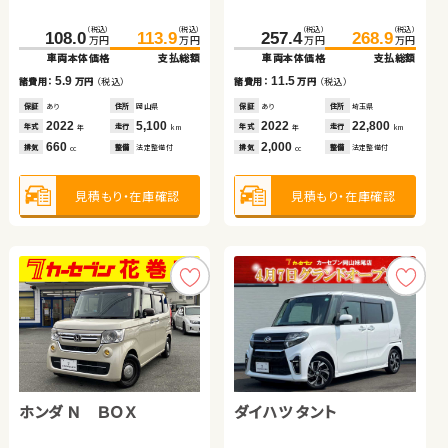
ブリッド
（税込）
（税込）
（税込）
（税込）
（税込）
（税込）
（税込）
（税込）
（税込）
（税込）
（税込）
（税込）
86.0
97.4
189.0
198.0
108.0
113.9
257.4
268.9
685.0
698.8
53.0
69.8
万円
万円
万円
万円
万円
万円
万円
万円
万円
万円
万円
万円
車両本体価格
支払総額
車両本体価格
支払総額
車両本体価格
支払総額
車両本体価格
支払総額
車両本体価格
支払総額
車両本体価格
支払総額
11.4
9.0
5.9
11.5
諸費用：
万円
（税込）
諸費用：
万円
（税込）
13.8
16.8
諸費用：
万円
（税込）
諸費用：
万円
（税込）
諸費用：
万円
（税込）
諸費用：
万円
（税込）
保証
あり
住所
愛知県
保証
なし
住所
宮城県
保証
あり
住所
岡山県
保証
あり
住所
埼玉県
保証
あり
住所
北海道
保証
あり
住所
青森県
2022
50,000
2021
82,100
2022
5,100
2022
22,800
2024
15,000
2014
113,700
年式
走行
年式
走行
年式
走行
年式
走行
年
km
年
km
年式
走行
年式
走行
年
km
年
km
年
km
年
km
660
1,800
660
2,000
2,500
2,000
排気
整備
法定整備付
排気
整備
法定整備付
排気
整備
法定整備付
排気
整備
法定整備付
cc
cc
排気
整備
法定整備付
排気
整備
法定整備付
cc
cc
cc
cc
見積もり・在庫確認
見積もり・在庫確認
見積もり・在庫確認
見積もり・在庫確認
見積もり・在庫確認
見積もり・在庫確認
スズキ アルト ＨＢ
トヨタ ルーミー
ホンダ Ｎ ＢＯＸ
ダイハツ タント
スズキ スイフト
トヨタ ヴェルファイア