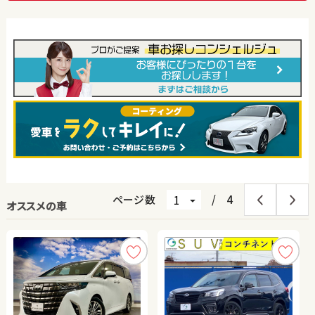
ページ数
/
4
オススメの車