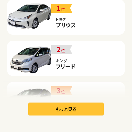
1
位
トヨタ
プリウス
2
位
ホンダ
フリード
3
位
日産
リーフ
もっと見る
オープン