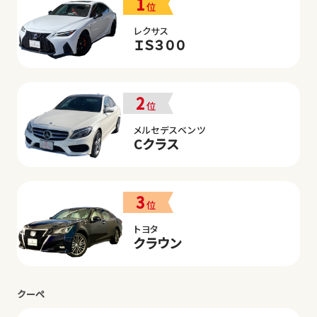
1
位
レクサス
ＩＳ３００
2
位
メルセデスベンツ
Cクラス
3
位
トヨタ
クラウン
クーペ