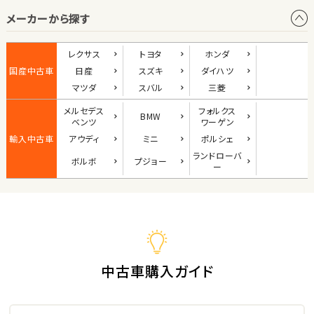
メーカーから探す
1
位
ダイハツ
レクサス
トヨタ
ホンダ
コペン
国産中古車
日産
スズキ
ダイハツ
マツダ
スバル
三菱
メルセデス
フォルクス
BMW
2
ベンツ
ワーゲン
位
輸入中古車
アウディ
ミニ
ポルシェ
マツダ
ランド
ローバ
ボルボ
プジョー
ロードスター
ー
3
位
ホンダ
S660
中古車購入ガイド