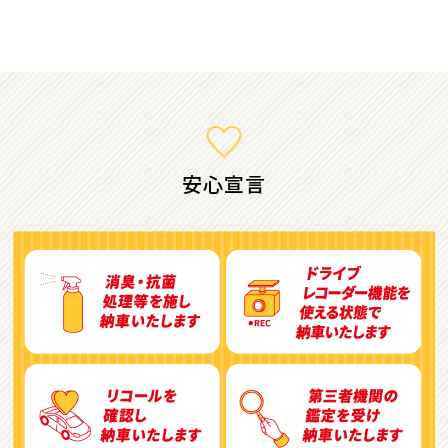
ミニバン・1ＢＯＸ
1
位
ホンダ
ステップワゴン
安心宣言
2
位
トヨタ
アルファード
3
位
トヨタ
ヴォクシー