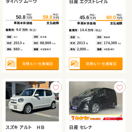
ダイハツ ムーヴ
トヨタ アクア
スズキ スイフト
日産 エクストレイル
トヨタ ヴェルファイア
スズキ ワゴンＲ スティン
グレー
（税込）
（税込）
（税込）
（税込）
（税込）
（税込）
（税込）
（税込）
（税込）
（税込）
（税込）
（税込）
50.8
72.9
59.8
84.4
96.8
109.8
45.6
60.0
119.8
132.9
34.6
39.7
万円
万円
万円
万円
万円
万円
万円
万円
万円
万円
万円
万円
車両本体価格
車両本体価格
支払総額
支払総額
車両本体価格
支払総額
車両本体価格
支払総額
車両本体価格
支払総額
車両本体価格
支払総額
9.0
11.5
13.0
14.4
諸費用：
諸費用：
万円
万円
（税込）
（税込）
諸費用：
万円
（税込）
13.1
5.1
諸費用：
万円
（税込）
諸費用：
万円
（税込）
諸費用：
万円
（税込）
保証
保証
あり
あり
住所
住所
岩手県
埼玉県
保証
あり
住所
秋田県
保証
なし
住所
青森県
保証
あり
住所
鹿児島県
保証
あり
住所
茨城県
2013
2014
88,900
60,600
2019
47,000
2013
174,300
2012
62,200
2016
78,300
年式
年式
走行
走行
年式
走行
年式
走行
年
年
km
km
年
km
年式
走行
年式
走行
年
km
年
km
年
km
660
1,500
1,200
2,000
2,400
660
排気
排気
整備
整備
法定整備付
法定整備付
排気
整備
法定整備付
排気
整備
法定整備付
cc
cc
cc
排気
整備
法定整備付
排気
整備
法定整備付
cc
cc
cc
見積もり・在庫確認
見積もり・在庫確認
見積もり・在庫確認
見積もり・在庫確認
見積もり・在庫確認
見積もり・在庫確認
スズキ ワゴンＲ
トヨタ プリウス
スズキ アルト ＨＢ
日産 セレナ
トヨタ アルファード ハイ
日産 セレナ