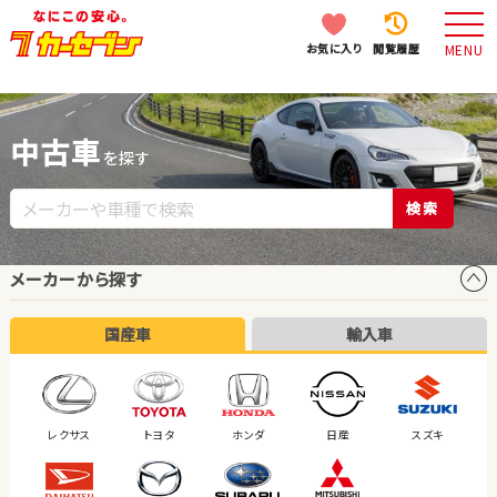
お気に入り
閲覧履歴
MENU
中古車
を探す
検索
メーカーから探す
国産車
輸入車
レクサス
トヨタ
ホンダ
日産
スズキ