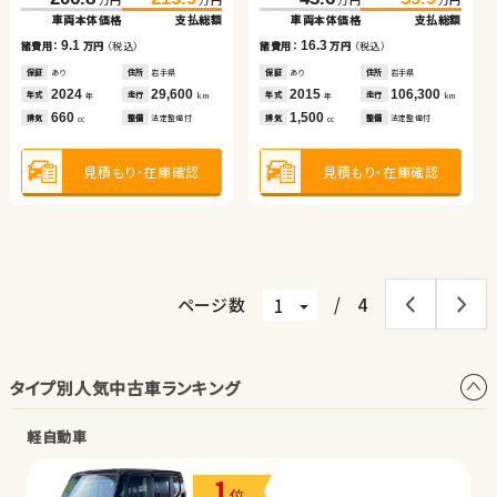
車両本体価格
支払総額
車両本体価格
支払総額
車両本体価格
支払総額
車両本体価格
支払総額
車両本体価格
支払総額
（税込）
（税込）
19.4
5.2
9.1
16.3
諸費用：
万円
（税込）
諸費用：
万円
（税込）
5.2
254.9
259.9
諸費用：
万円
（税込）
諸費用：
万円
（税込）
諸費用：
万円
（税込）
万円
万円
車両本体価格
支払総額
保証
あり
住所
埼玉県
保証
あり
住所
青森県
保証
あり
住所
岩手県
保証
あり
住所
岩手県
保証
なし
住所
岡山県
2013
48,100
2018
61,200
2024
29,600
2015
106,300
2020
19,000
年式
走行
年式
走行
5.0
年式
走行
年式
走行
年
km
年
km
年式
走行
諸費用：
万円
（税込）
年
km
年
km
年
km
2,000
660
660
1,500
1,000
排気
整備
法定整備付
排気
整備
法定整備付
排気
整備
法定整備付
排気
整備
法定整備付
cc
cc
排気
整備
法定整備付
cc
cc
cc
保証
あり
住所
徳島県
2020
69,600
年式
走行
年
km
2,000
見積もり・在庫確認
見積もり・在庫確認
見積もり・在庫確認
見積もり・在庫確認
見積もり・在庫確認
排気
整備
法定整備付
cc
見積もり・在庫確認
ページ数
/
4
タイプ別人気中古車ランキング
軽自動車
1
位