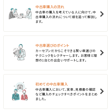
ステーションワゴン
中古車購入の流れ
1
中古車の購入を考えている人に向けて、中
位
古車購入の流れについて順を追って解説し
ます。
スバル
レヴォーグ
中古車選びのポイント
2
位
カーセブンだからこそできる賢い車選びの
テクニックをレクチャーします。 お客様と理
スバル
想の1台との出会いサポートします。
レガシィツーリングワゴン
3
位
初めての中古車購入
中古車購入において、実車、見積書の確認
トヨタ
など購入のチェックすべきポイントをまとめ
カローラフィールダー
ました。