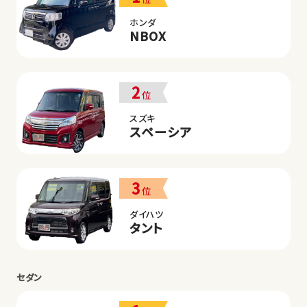
ホンダ
NBOX
2
位
スズキ
スペーシア
3
位
ダイハツ
タント
セダン