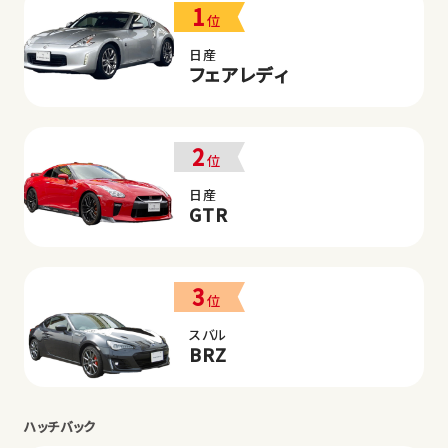
1
位
日産
フェアレディ
2
位
日産
GTR
3
位
スバル
BRZ
ハッチバック