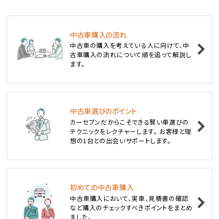
ステーションワゴン
中古車購入の流れ
1
中古車の購入を考えている人に向けて、中
位
古車購入の流れについて順を追って解説し
ます。
スバル
レヴォーグ
中古車選びのポイント
2
位
カーセブンだからこそできる賢い車選びの
テクニックをレクチャーします。 お客様と理
スバル
想の1台との出会いサポートします。
レガシィツーリングワゴン
3
位
初めての中古車購入
中古車購入において、実車、見積書の確認
トヨタ
など購入のチェックすべきポイントをまとめ
カローラフィールダー
ました。