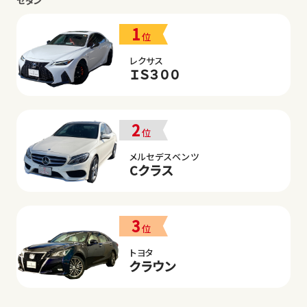
セダン
1
位
レクサス
ＩＳ３００
2
位
メルセデスベンツ
Cクラス
3
位
トヨタ
クラウン