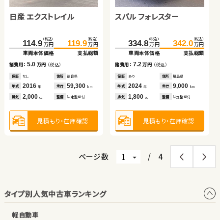
車両本体価格
車両本体価格
支払総額
支払総額
車両本体価格
車両本体価格
支払総額
支払総額
日産 エクストレイル
スバル フォレスター
9.1
13.0
16.3
15.9
諸費用：
諸費用：
万円
万円
（税込）
（税込）
諸費用：
諸費用：
万円
万円
（税込）
（税込）
保証
保証
あり
なし
住所
住所
北海道
鳥取県
保証
保証
あり
あり
住所
住所
岩手県
岩手県
（税込）
（税込）
（税込）
（税込）
2019
2023
86,000
33,400
2015
2018
106,300
83,000
114.9
119.9
334.8
342.0
年式
年式
走行
走行
年式
年式
走行
走行
年
年
km
km
年
年
km
km
万円
万円
万円
万円
660
2,000
1,500
1,500
車両本体価格
支払総額
車両本体価格
支払総額
排気
排気
整備
整備
法定整備付
法定整備付
排気
排気
整備
整備
法定整備付
法定整備付
cc
cc
cc
cc
5.0
7.2
諸費用：
万円
（税込）
諸費用：
万円
（税込）
見積もり・在庫確認
見積もり・在庫確認
見積もり・在庫確認
見積もり・在庫確認
保証
なし
住所
徳島県
保証
あり
住所
福島県
2016
59,300
2024
9,000
年式
走行
年式
走行
年
km
年
km
2,000
1,800
排気
整備
法定整備付
排気
整備
法定整備付
cc
cc
見積もり・在庫確認
見積もり・在庫確認
ページ数
/
4
タイプ別人気中古車ランキング
軽自動車