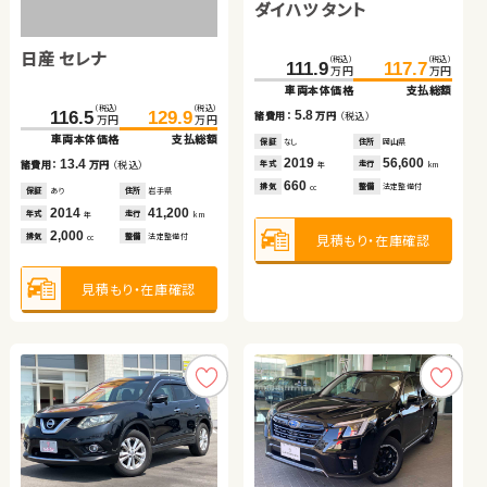
ダイハツ タント
（税込）
（税込）
（税込）
（税込）
（税込）
（税込）
（税込）
（税込）
215.4
399.7
229.8
408.2
123.1
318.0
124.8
329.0
万円
万円
万円
万円
万円
万円
万円
万円
車両本体価格
車両本体価格
支払総額
支払総額
車両本体価格
車両本体価格
支払総額
支払総額
日産 セレナ
（税込）
（税込）
14.4
8.5
1.7
11.0
111.9
117.7
諸費用：
諸費用：
万円
万円
（税込）
（税込）
諸費用：
諸費用：
万円
万円
（税込）
（税込）
万円
万円
車両本体価格
支払総額
保証
保証
あり
なし
住所
住所
宮城県
岡山県
保証
保証
あり
あり
住所
住所
北海道
山梨県
（税込）
（税込）
2020
2023
103,200
4,900
2019
2025
70,600
4,500
5.8
116.5
129.9
年式
年式
走行
走行
年式
年式
走行
走行
諸費用：
万円
（税込）
年
年
km
km
年
年
km
km
万円
万円
1,800
2,000
660
1,370
車両本体価格
支払総額
排気
排気
整備
整備
法定整備付
法定整備付
排気
排気
整備
整備
法定整備付
法定整備付
cc
cc
cc
cc
保証
なし
住所
岡山県
2019
56,600
13.4
年式
走行
諸費用：
万円
（税込）
年
km
660
見積もり・在庫確認
見積もり・在庫確認
見積もり・在庫確認
見積もり・在庫確認
排気
整備
法定整備付
cc
保証
あり
住所
岩手県
2014
41,200
年式
走行
年
km
2,000
見積もり・在庫確認
排気
整備
法定整備付
cc
見積もり・在庫確認
ダイハツ ムーヴ キャンバ
トヨタ ノア
ホンダ フリード
ホンダ フィット ハイブリ
ス
ッド
（税込）
（税込）
（税込）
（税込）
（税込）
（税込）
（税込）
（税込）
100.7
339.8
109.8
352.8
100.0
43.6
115.9
59.9
万円
万円
万円
万円
万円
万円
万円
万円