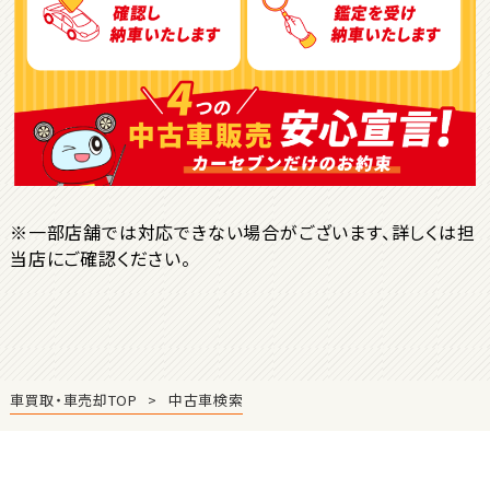
ＳＵＶ・クロカン
1
位
トヨタ
ヤリスクロス
※一部店舗では対応できない場合がございます、詳しくは担
当店にご確認ください。
2
位
トヨタ
ハリアー
車買取・車売却TOP
中古車検索
3
位
トヨタ