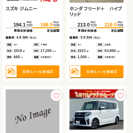
スズキ ジムニー
ホンダ フリード＋ ハイブ
（税込）
（税込）
（税込）
（税込）
（税込）
（税込）
（税込）
（税込）
140.0
106.2
151.9
109.8
358.0
69.0
369.9
73.2
万円
万円
万円
万円
万円
万円
万円
万円
リッド
車両本体価格
車両本体価格
支払総額
支払総額
車両本体価格
車両本体価格
支払総額
支払総額
（税込）
（税込）
（税込）
（税込）
11.9
3.6
4.2
11.9
194.1
198.9
213.0
218.0
諸費用：
諸費用：
万円
万円
（税込）
（税込）
諸費用：
諸費用：
万円
万円
（税込）
（税込）
万円
万円
万円
万円
車両本体価格
支払総額
車両本体価格
支払総額
保証
保証
あり
あり
住所
住所
愛知県
北海道
保証
保証
あり
あり
住所
住所
岩手県
岡山県
2015
2014
78,100
57,300
2015
2023
77,000
18,000
4.8
5.0
年式
年式
走行
走行
年式
年式
走行
走行
諸費用：
万円
（税込）
諸費用：
万円
（税込）
年
年
km
km
年
年
km
km
2,000
1,300
660
1,500
排気
排気
整備
整備
法定整備付
法定整備付
排気
排気
整備
整備
法定整備付
法定整備付
cc
cc
cc
cc
保証
あり
住所
千葉県
保証
あり
住所
宮城県
2019
17,200
2023
63,900
年式
走行
年式
走行
年
km
年
km
660
1,500
見積もり・在庫確認
見積もり・在庫確認
見積もり・在庫確認
見積もり・在庫確認
排気
整備
法定整備付
排気
整備
法定整備付
cc
cc
見積もり・在庫確認
見積もり・在庫確認
トヨタ ノア ハイブリッド
トヨタ プリウスＰＨＶ
ホンダ Ｎ ＢＯＸ
スズキ スイフト