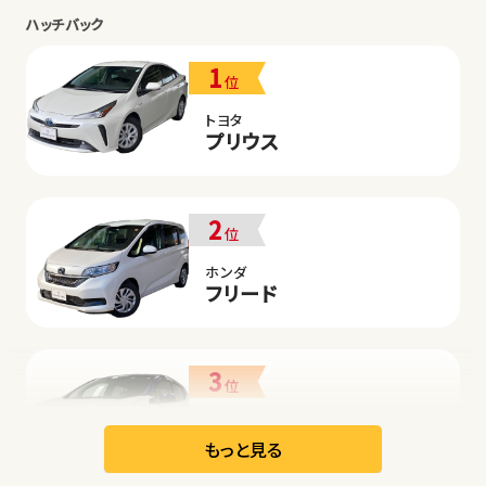
ハッチバック
1
位
トヨタ
プリウス
2
位
ホンダ
フリード
3
位
日産
リーフ
もっと見る