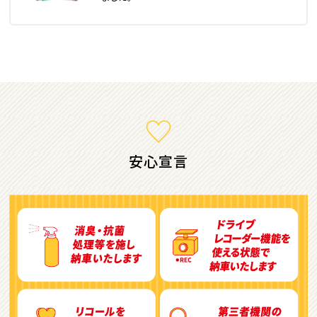
ミニバン・1ＢＯＸ
1
位
ホンダ
ステップワゴン
安心宣言
2
位
トヨタ
アルファード
3
位
トヨタ
ヴォクシー