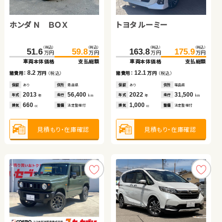
スズキ ジムニー
スズキ ワゴンＲ スティン
スズキ アルト ＨＢ
トヨタ ルーミー
グレー
ホンダ Ｎ ＢＯＸ
トヨタ ルーミー
（税込）
（税込）
（税込）
（税込）
（税込）
（税込）
（税込）
（税込）
149.8
159.0
21.6
29.8
81.6
87.0
89.8
98.0
万円
万円
万円
万円
万円
万円
万円
万円
車両本体価格
支払総額
車両本体価格
支払総額
車両本体価格
車両本体価格
支払総額
支払総額
（税込）
（税込）
（税込）
（税込）
9.2
8.2
8.2
11.0
51.6
59.8
163.8
175.9
諸費用：
万円
（税込）
諸費用：
万円
（税込）
諸費用：
諸費用：
万円
万円
（税込）
（税込）
万円
万円
万円
万円
車両本体価格
支払総額
車両本体価格
支払総額
保証
あり
住所
埼玉県
保証
あり
住所
青森県
保証
保証
あり
あり
住所
住所
青森県
山梨県
2020
90,900
2011
73,600
2015
2018
74,200
51,500
8.2
12.1
年式
走行
年式
走行
年式
年式
走行
走行
諸費用：
万円
（税込）
諸費用：
万円
（税込）
年
km
年
km
年
年
km
km
660
660
660
1,000
排気
整備
法定整備付
排気
整備
法定整備付
排気
排気
整備
整備
法定整備付
法定整備付
cc
cc
cc
cc
保証
あり
住所
青森県
保証
あり
住所
福島県
2013
56,400
2022
31,500
年式
走行
年式
走行
年
km
年
km
660
1,000
見積もり・在庫確認
見積もり・在庫確認
見積もり・在庫確認
見積もり・在庫確認
排気
整備
法定整備付
排気
整備
法定整備付
cc
cc
見積もり・在庫確認
見積もり・在庫確認
トヨタ ヴォクシー
ホンダ フィット
ダイハツ タント
日産 エクストレイル