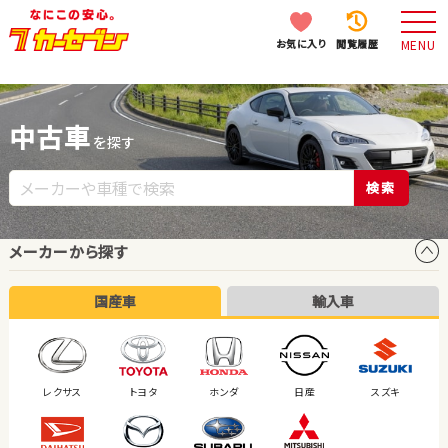
お気に入り
閲覧履歴
MENU
中古車
を探す
検索
メーカーから探す
国産車
輸入車
レクサス
トヨタ
ホンダ
日産
スズキ