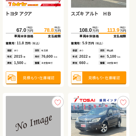
トヨタ プリウス アルファ
トヨタ アクア
トヨタ ヴォクシー
ダイハツ ムーヴ
スズキ アルト ＨＢ
スズキ スイフト
トヨタ ヴェルファイア
トヨタ アルファード
（税込）
（税込）
（税込）
（税込）
（税込）
（税込）
（税込）
（税込）
（税込）
（税込）
（税込）
（税込）
（税込）
（税込）
（税込）
（税込）
68.2
79.8
万円
万円
239.7
67.0
44.8
246.3
78.8
53.3
108.0
234.8
222.3
615.7
248.0
233.6
629.2
113.9
万円
万円
万円
万円
万円
万円
万円
万円
万円
万円
万円
万円
万円
万円
車両本体価格
支払総額
車両本体価格
車両本体価格
車両本体価格
支払総額
支払総額
支払総額
車両本体価格
車両本体価格
車両本体価格
車両本体価格
支払総額
支払総額
支払総額
支払総額
11.6
諸費用：
万円
（税込）
11.8
6.6
8.5
5.9
13.2
11.3
13.5
諸費用：
諸費用：
諸費用：
万円
万円
万円
（税込）
（税込）
（税込）
諸費用：
諸費用：
諸費用：
諸費用：
万円
万円
万円
万円
（税込）
（税込）
（税込）
（税込）
保証
あり
住所
埼玉県
保証
保証
保証
あり
なし
あり
住所
住所
住所
埼玉県
岡山県
神奈川県
保証
保証
保証
保証
あり
あり
なし
あり
住所
住所
住所
住所
岡山県
千葉県
群馬県
埼玉県
2012
87,700
年式
走行
年
km
2015
2018
2015
76,600
82,800
50,600
2022
2023
2016
2025
5,100
39,500
85,400
9,500
年式
年式
年式
走行
走行
走行
年式
年式
年式
年式
走行
走行
走行
走行
年
年
年
km
km
km
年
年
年
年
km
km
km
km
1,800
排気
整備
法定整備付
cc
1,500
2,000
660
660
1,400
2,500
2,500
排気
排気
排気
整備
整備
整備
法定整備付
法定整備付
法定整備付
排気
排気
排気
排気
整備
整備
整備
整備
法定整備付
法定整備付
なし
法定整備付
cc
cc
cc
cc
cc
cc
cc
見積もり・在庫確認
見積もり・在庫確認
見積もり・在庫確認
見積もり・在庫確認
見積もり・在庫確認
見積もり・在庫確認
見積もり・在庫確認
見積もり・在庫確認