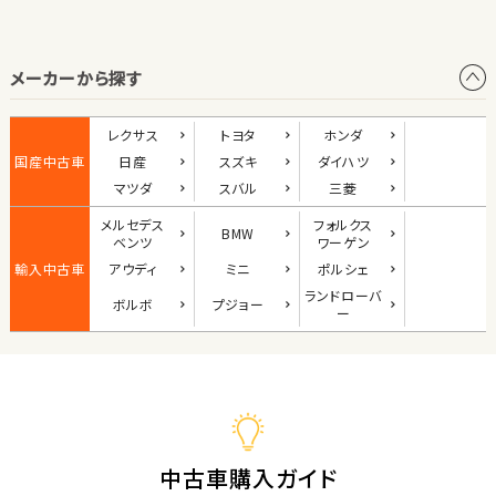
オープン
メーカーから探す
1
位
ダイハツ
レクサス
トヨタ
ホンダ
コペン
国産中古車
日産
スズキ
ダイハツ
マツダ
スバル
三菱
メルセデス
フォルクス
BMW
2
ベンツ
ワーゲン
位
輸入中古車
アウディ
ミニ
ポルシェ
マツダ
ランド
ローバ
ボルボ
プジョー
ロードスター
ー
3
位
ホンダ
S660
中古車購入ガイド