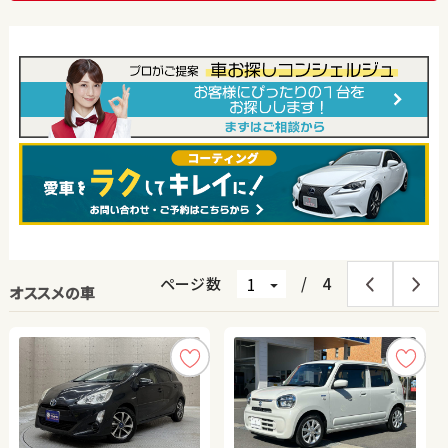
ページ数
/
4
オススメの車