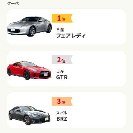
クーペ
1
位
日産
フェアレディ
2
位
日産
GTR
3
位
スバル
BRZ