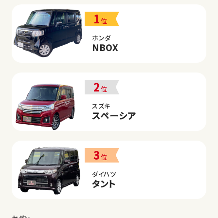
1
位
ホンダ
NBOX
2
位
スズキ
スペーシア
3
位
ダイハツ
タント