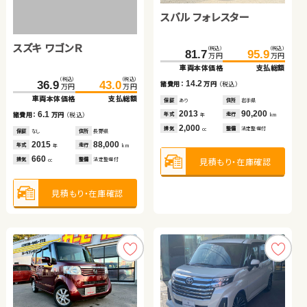
日産 セレナ
トヨタ アクア
スバル フォレスター
トヨタ ヴェルファイア
トヨタ アルファード
スズキ ワゴンＲ
（税込）
（税込）
（税込）
（税込）
（税込）
（税込）
（税込）
（税込）
（税込）
（税込）
168.0
134.1
179.7
144.8
129.8
449.7
81.7
146.4
463.3
95.9
万円
万円
万円
万円
万円
万円
万円
万円
万円
万円
車両本体価格
車両本体価格
支払総額
支払総額
車両本体価格
車両本体価格
車両本体価格
支払総額
支払総額
支払総額
（税込）
（税込）
11.7
10.7
14.2
16.6
13.6
36.9
43.0
諸費用：
諸費用：
万円
万円
（税込）
（税込）
諸費用：
諸費用：
諸費用：
万円
万円
万円
（税込）
（税込）
（税込）
万円
万円
車両本体価格
支払総額
保証
保証
あり
なし
住所
住所
大分県
鳥取県
保証
保証
保証
あり
あり
なし
住所
住所
住所
岩手県
静岡県
岡山県
2019
2019
58,800
60,100
2013
2014
2019
90,200
64,500
30,500
6.1
年式
年式
走行
走行
年式
年式
年式
走行
走行
走行
諸費用：
万円
（税込）
年
年
km
km
年
年
年
km
km
km
2,000
1,500
2,000
2,400
3,500
排気
排気
整備
整備
法定整備付
法定整備付
排気
排気
排気
整備
整備
整備
法定整備付
法定整備付
法定整備付
cc
cc
cc
cc
cc
保証
なし
住所
長野県
2015
88,000
年式
走行
年
km
660
見積もり・在庫確認
見積もり・在庫確認
見積もり・在庫確認
見積もり・在庫確認
見積もり・在庫確認
排気
整備
法定整備付
cc
見積もり・在庫確認