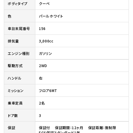
ボディタイプ
クーペ
色
パールホワイト
車台末尾番号
156
排気量
3,000cc
エンジン種別
ガソリン
駆動方式
2WD
ハンドル
右
ミッション
フロア6MT
乗車定員
2名
ドア数
3
保証
保証付 保証期間：12ヶ月 保証距離：無制限
EGS保証スタンダード1年