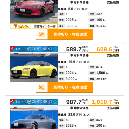
車両本体価格
支払総額
8.0
諸費用：
万円
（税込）
保証
なし
住所
京都府
2025
100
年式
走行
年
km
3,000
排気
整備
法定整備付
cc
（税込）
（税込）
589.7
609.6
万円
万円
車両本体価格
支払総額
19.9
諸費用：
万円
（税込）
保証
なし
住所
岡山県
2024
1,500
年式
走行
年
km
3,000
排気
整備
法定整備付
cc
（税込）
（税込）
987.7
1,010.7
万円
万円
車両本体価格
支払総額
23.0
諸費用：
万円
（税込）
保証
なし
住所
岡山県
2025
100
年式
走行
年
km