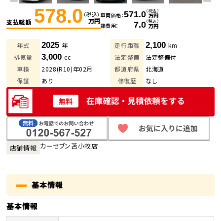
578.0
（税込）
571.0
（税込）
車両価格
万円
万円
支払総額
（税込）
7.0
諸費用
万円
2025
2,100
年式
年
走行距離
km
3,000
排気量
cc
法定整備
法定整備付
車検
2028(R10)年02月
都道府県
北海道
保証
あり
修復歴
なし
カーセブン苫小牧店
店舗情報
基本情報
基本情報