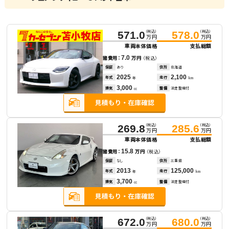
（税込）
（税込）
571.0
578.0
万円
万円
車両本体価格
支払総額
7.0
諸費用：
万円
（税込）
保証
あり
住所
北海道
2025
2,100
年式
走行
年
km
3,000
排気
整備
法定整備付
cc
（税込）
（税込）
269.8
285.6
万円
万円
車両本体価格
支払総額
15.8
諸費用：
万円
（税込）
保証
なし
住所
三重県
2013
125,000
年式
走行
年
km
3,700
排気
整備
法定整備付
cc
（税込）
（税込）
672.0
680.0
万円
万円