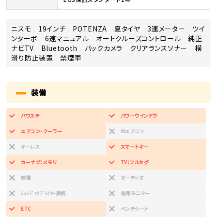
ニスモ 19インチ POTENZA 夏タイヤ 3連メーター ツイ
ンターボ 6速マニュアル オートクルーズコントロール 純正
ナビTV Bluetooth バックカメラ クリアランスソナー 横
滑り防止装置 禁煙車
装備
パワステ
パワーウインドウ
エアコン・クーラー
Wエアコン
キーレス
スマートキー
カーナビ：メモリ
TV：フルセグ
映像
オーディオ
ﾐｭｰｼﾞｯｸﾌﾟﾚｲﾔｰ接続
後席モニター
ETC
ベンチシート