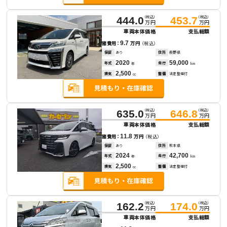
（税込）
（税込）
444.0
453.7
万円
万円
車両本体価格
支払総額
9.7
諸費用：
万円
（税込）
保証
あり
住所
長野県
2020
59,000
年式
走行
年
km
2,500
排気
整備
法定整備付
cc
（税込）
（税込）
635.0
646.8
万円
万円
車両本体価格
支払総額
11.8
諸費用：
万円
（税込）
保証
あり
住所
熊本県
2024
42,700
年式
走行
年
km
2,500
排気
整備
法定整備付
cc
（税込）
（税込）
162.2
174.0
万円
万円
車両本体価格
支払総額