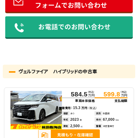
ヴェルファイア ハイブリッドの中古車
（税込）
（税込）
584.5
599.8
万円
万円
車両本体価格
支払総額
15.3
諸費用：
万円
（税込）
保証
あり
住所
秋田県
2023
67,000
年式
走行
年
km
2,500
排気
整備
法定整備付
cc