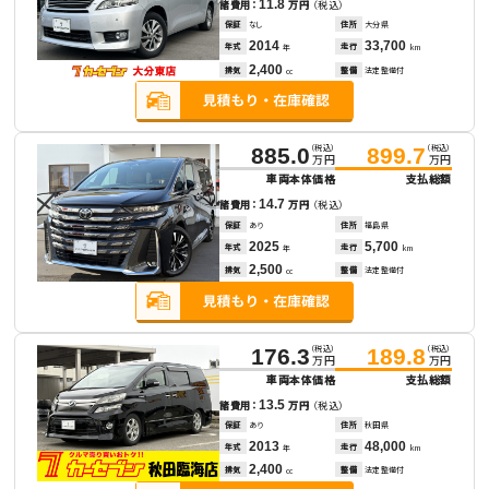
11.8
諸費用：
万円
（税込）
保証
なし
住所
大分県
2014
33,700
年式
走行
年
km
2,400
排気
整備
法定整備付
cc
（税込）
（税込）
885.0
899.7
万円
万円
車両本体価格
支払総額
14.7
諸費用：
万円
（税込）
保証
あり
住所
福島県
2025
5,700
年式
走行
年
km
2,500
排気
整備
法定整備付
cc
（税込）
（税込）
176.3
189.8
万円
万円
車両本体価格
支払総額
13.5
諸費用：
万円
（税込）
保証
あり
住所
秋田県
2013
48,000
年式
走行
年
km
2,400
排気
整備
法定整備付
cc