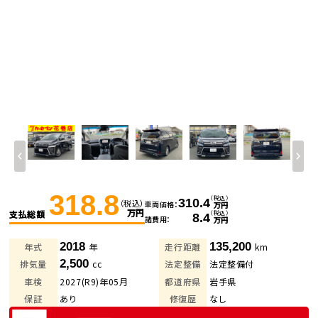
318.8
（税込）
310.4
（税込）
車両価格
万円
万円
支払総額
（税込）
8.4
諸費用
万円
2018
135,200
年式
年
走行距離
km
2,500
排気量
cc
法定整備
法定整備付
車検
2027(R9)年05月
都道府県
岩手県
保証
あり
修復歴
なし