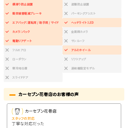
横滑り防止装置
盗難防止装置
衝突被害軽減ブレーキ
パーキングアシスト
エアバッグ：運転席 / 助手席 / サイド
ヘッドライト：LED
カメラ：バック
全周囲カメラ
電動リアゲート
サンルーフ
フルエアロ
アルミホイール
ローダウン
リフトアップ
寒冷地仕様
過給機設定モデル
スライドドア
カーセブン花巻店のお客様の声
カーセブン花巻店
スタッフの対応
丁寧な対応だった