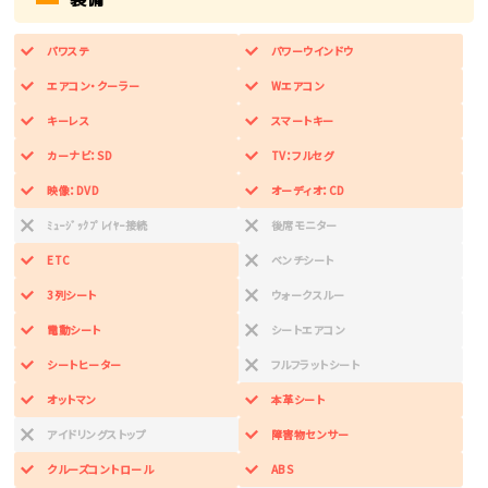
パワステ
パワーウインドウ
エアコン・クーラー
Wエアコン
キーレス
スマートキー
カーナビ：SD
TV：フルセグ
映像：DVD
オーディオ：CD
ﾐｭｰｼﾞｯｸﾌﾟﾚｲﾔｰ接続
後席モニター
ETC
ベンチシート
3列シート
ウォークスルー
電動シート
シートエアコン
シートヒーター
フルフラットシート
オットマン
本革シート
アイドリングストップ
障害物センサー
クルーズコントロール
ABS