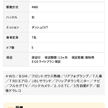
駆動方式
4WD
ハンドル
右
ミッション
ダッシュCVT
乗車定員
7名
ドア数
5
保証
保証付 保証期間：12ヶ月 保証距離：無制限
ＥＧＳライトプラン保証
４ＷＤ／ＢＳＭ／フロントガラス熱線／リアフォグランプ／７人乗
／ＴＲＤエアロ／ＪＢＬサウンド／フリップダウンモニター／ナビ
／フルセグＴＶ／バックカメラ／２．０ＥＴＣ／３方自動ドア／前
後ドラレコ
装備