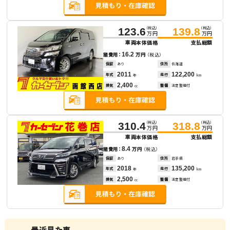
（税込）
（税込）
123.6
139.8
万円
万円
車両本体価格
支払総額
16.2
諸費用：
万円
（税込）
保証
あり
住所
北海道
2011
122,200
年式
走行
年
km
2,400
排気
整備
法定整備付
cc
（税込）
（税込）
310.4
318.8
万円
万円
車両本体価格
支払総額
8.4
諸費用：
万円
（税込）
保証
あり
住所
岩手県
2018
135,200
年式
走行
年
km
2,500
排気
整備
法定整備付
cc
最近見た車