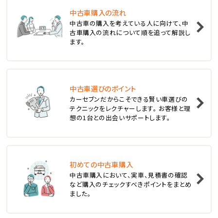
中古車購入の流れ
1
中古車の購入を考えている人に向けて、中
位
古車購入の流れについて順を追って解説し
ます。
スバル
レヴォーグ
中古車選びのポイント
2
位
カーセブンだからこそできる賢い車選びの
テクニックをレクチャーします。 お客様と理
スバル
想の1台との出会いサポートします。
レガシィツーリングワゴン
3
位
初めての中古車購入
中古車購入において、実車、見積書の確認
トヨタ
など購入のチェックすべきポイントをまとめ
カローラフィールダー
ました。