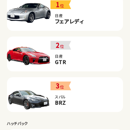
1
位
日産
フェアレディ
2
位
日産
GTR
3
位
スバル
BRZ
ハッチバック