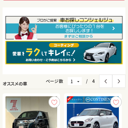
ページ数
/
4
オススメの車