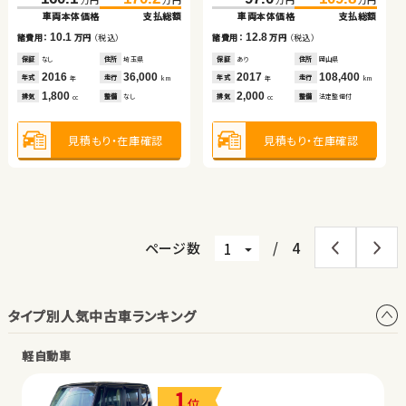
車両本体価格
車両本体価格
支払総額
支払総額
車両本体価格
支払総額
車両本体価格
支払総額
車両本体価格
支払総額
（税込）
（税込）
16.4
8.0
15.4
90.7
99.9
10.1
12.8
諸費用：
諸費用：
万円
万円
（税込）
（税込）
諸費用：
万円
（税込）
諸費用：
万円
（税込）
諸費用：
万円
（税込）
万円
万円
車両本体価格
支払総額
保証
保証
なし
あり
住所
住所
群馬県
埼玉県
保証
なし
住所
茨城県
保証
なし
住所
埼玉県
保証
あり
住所
岡山県
2012
2021
56,900
23,200
2012
110,900
2016
36,000
2017
108,400
9.2
年式
年式
走行
走行
年式
走行
諸費用：
万円
（税込）
年式
走行
年式
走行
年
年
km
km
年
km
年
km
年
km
2,400
660
2,000
1,800
2,000
排気
排気
整備
整備
なし
法定整備付
排気
整備
法定整備付
排気
整備
なし
排気
整備
法定整備付
cc
cc
cc
cc
cc
保証
あり
住所
宮城県
2017
88,100
年式
走行
年
km
660
見積もり・在庫確認
見積もり・在庫確認
見積もり・在庫確認
排気
整備
法定整備付
見積もり・在庫確認
見積もり・在庫確認
cc
見積もり・在庫確認
ページ数
/
4
タイプ別人気中古車ランキング
軽自動車
1
位