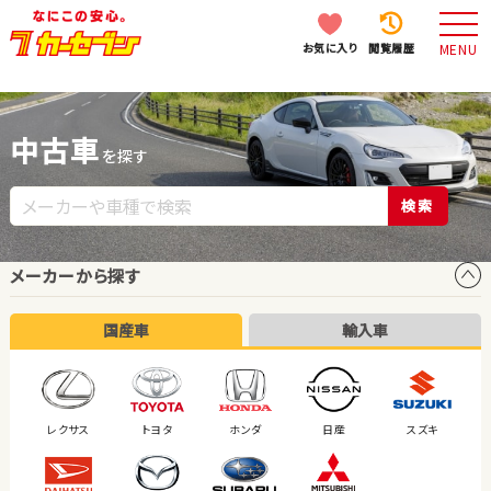
お気に入り
閲覧履歴
MENU
中古車
を探す
検索
メーカーから探す
国産車
輸入車
レクサス
トヨタ
ホンダ
日産
スズキ