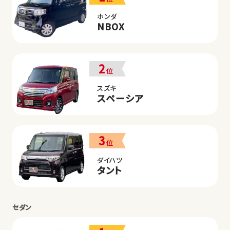
ホンダ
NBOX
2
位
スズキ
スペーシア
3
位
ダイハツ
タント
セダン