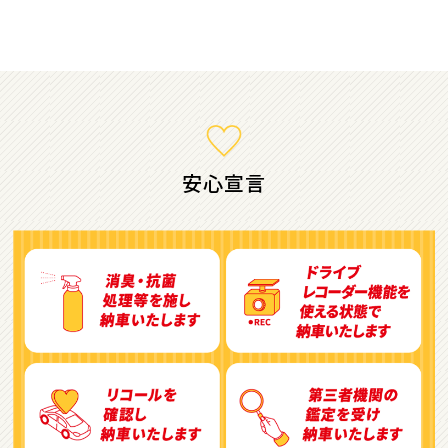
ミニバン・1ＢＯＸ
1
位
ホンダ
ステップワゴン
安心宣言
2
位
トヨタ
アルファード
3
位
トヨタ
ヴォクシー