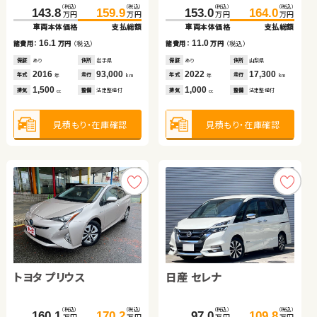
（税込）
（税込）
（税込）
（税込）
（税込）
（税込）
（税込）
（税込）
（税込）
（税込）
（税込）
（税込）
138.8
149.7
395.8
116.1
124.9
399.8
100.7
109.8
143.8
159.9
153.0
164.0
万円
万円
万円
万円
万円
万円
万円
万円
万円
万円
万円
万円
車両本体価格
支払総額
車両本体価格
車両本体価格
支払総額
支払総額
車両本体価格
支払総額
車両本体価格
支払総額
車両本体価格
支払総額
10.9
8.8
4.0
9.1
16.1
11.0
諸費用：
万円
（税込）
諸費用：
諸費用：
万円
万円
（税込）
（税込）
諸費用：
万円
（税込）
諸費用：
万円
（税込）
諸費用：
万円
（税込）
保証
あり
住所
埼玉県
保証
保証
あり
あり
住所
住所
埼玉県
北海道
保証
あり
住所
北海道
保証
あり
住所
岩手県
保証
あり
住所
山梨県
2019
29,400
2017
2020
28,100
37,100
2019
86,000
2016
93,000
2022
17,300
年式
走行
年式
年式
走行
走行
年式
走行
年式
走行
年式
走行
年
km
年
年
km
km
年
km
年
km
年
km
1,500
1,500
2,500
660
1,500
1,000
排気
整備
法定整備付
排気
排気
整備
整備
なし
法定整備付
排気
整備
法定整備付
排気
整備
法定整備付
排気
整備
法定整備付
cc
cc
cc
cc
cc
cc
見積もり・在庫確認
見積もり・在庫確認
見積もり・在庫確認
見積もり・在庫確認
見積もり・在庫確認
見積もり・在庫確認
トヨタ アルファード
ダイハツ タント
トヨタ ヴォクシー
トヨタ プリウス
日産 セレナ
ホンダ Ｎ ＢＯＸ
（税込）
（税込）
（税込）
（税込）
（税込）
（税込）
（税込）
（税込）
（税込）
（税込）
102.7
114.8
122.8
119.1
54.3
69.7
160.1
170.2
97.0
109.8
万円
万円
万円
万円
万円
万円
万円
万円
万円
万円