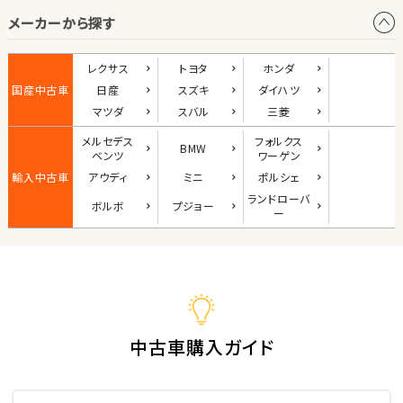
メーカーから探す
1
位
ダイハツ
レクサス
トヨタ
ホンダ
コペン
国産中古車
日産
スズキ
ダイハツ
マツダ
スバル
三菱
メルセデス
フォルクス
BMW
2
ベンツ
ワーゲン
位
輸入中古車
アウディ
ミニ
ポルシェ
マツダ
ランド
ローバ
ボルボ
プジョー
ロードスター
ー
3
位
ホンダ
S660
中古車購入ガイド
ステーションワゴン