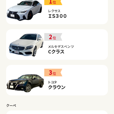
1
位
レクサス
ＩＳ３００
2
位
メルセデスベンツ
Cクラス
3
位
トヨタ
クラウン
クーペ