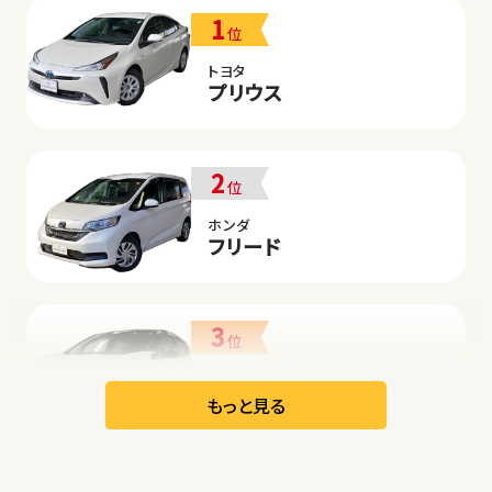
1
位
トヨタ
プリウス
2
位
ホンダ
フリード
3
位
日産
リーフ
もっと見る
オープン