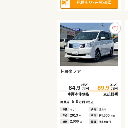
見積もり・在庫確認
見積もり・在庫確認
見積もり・在庫確認
スバル フォレスター ハイブリ
トヨタ ノア
ッド
ダイハツ ムーヴ
（税込）
（税込）
（税込）
（税込）
307.7
319.8
84.9
89.9
万円
万円
万円
万円
車両本体価格
支払総額
車両本体価格
支払総額
（税込）
（税込）
91.6
98.0
12.1
5.0
諸費用：
万円
（税込）
諸費用：
万円
（税込）
万円
万円
車両本体価格
支払総額
保証
あり
住所
埼玉県
保証
なし
住所
徳島県
2024
15,400
2013
94,600
6.4
年式
走行
年式
走行
年
km
年
km
諸費用：
万円
（税込）
2,000
2,000
排気
整備
法定整備付
排気
整備
法定整備付
cc
cc
保証
なし
住所
埼玉県