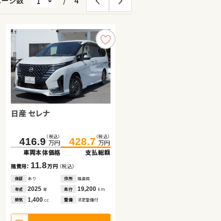
ページ数
/
4
日産 セレナ
ホンダ フリード ハイブリッド
トヨタ アクア
（税込）
（税込）
（税込）
（税込）
416.9
232.7
428.7
243.7
万円
万円
万円
万円
車両本体価格
車両本体価格
支払総額
支払総額
（税込）
（税込）
98.6
110.0
11.8
11.0
諸費用：
諸費用：
万円
万円
（税込）
（税込）
万円
万円
車両本体価格
支払総額
保証
保証
あり
あり
住所
住所
福島県
埼玉県
2025
2024
19,200
19,600
11.4
年式
年式
走行
走行
年
年
km
km
諸費用：
万円
（税込）
1,400
1,500
排気
排気
整備
整備
法定整備付
法定整備付
cc
cc
保証
なし
住所
長野県
2016
45,100
年式
走行
年
km