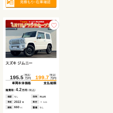
見積もり・在庫確認
見積もり・在庫確認
1,500
排気
整備
法定整備付
cc
見積もり・在庫確認
スズキ ジムニー
トヨタ ヴェルファイア
トヨタ ヴェルファイア ハイブ
（税込）
（税込）
（税込）
（税込）
195.5
779.7
199.7
797.0
万円
万円
万円
万円
リッド
車両本体価格
車両本体価格
支払総額
支払総額
（税込）
（税込）
584.5
599.8
4.2
17.3
諸費用：
諸費用：
万円
万円
（税込）
（税込）
万円
万円
車両本体価格
支払総額
保証
保証
なし
なし
住所
住所
岡山県
岡山県
2022
2024
－
3,900
15.3
年式
年式
走行
走行
年
年
km
km
諸費用：
万円
（税込）
660
2,400
排気
排気
整備
整備
なし
法定整備付
cc
cc
保証
あり
住所
秋田県