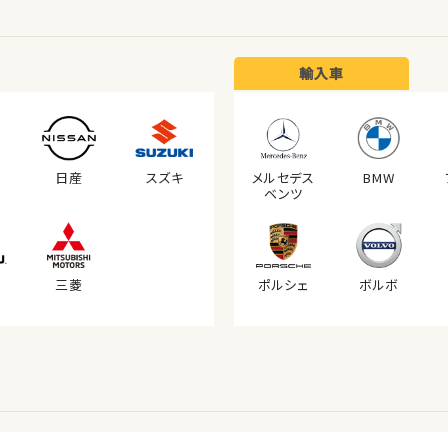
輸入車
日産
スズキ
メルセデス
BMW
ベンツ
三菱
ポルシェ
ボルボ