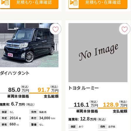
見積もり・在庫確認
見積もり・在庫確認
見積もり・在庫確認
見積もり・在庫確認
見積もり・在庫確認
見積もり・在庫確認
見積もり・在庫確認
見積もり・在庫確認
ダイハツ タント
トヨタ アクア
スバル フォレスター
トヨタ ノア
トヨタ ルーミー
トヨタ プリウス
（税込）
（税込）
（税込）
（税込）
（税込）
（税込）
231.6
85.0
240.0
91.7
324.9
329.9
万円
万円
万円
万円
万円
万円
車両本体価格
車両本体価格
支払総額
支払総額
車両本体価格
支払総額
（税込）
（税込）
（税込）
（税込）
（税込）
（税込）
205.3
219.5
279.7
116.1
128.9
285.4
6.7
8.4
5.0
諸費用：
諸費用：
万円
万円
（税込）
（税込）
諸費用：
万円
（税込）
万円
万円
万円
万円
万円
万円
車両本体価格
支払総額
車両本体価格
車両本体価格
支払総額
支払総額
保証
保証
なし
あり
住所
住所
福島県
埼玉県
保証
あり
住所
徳島県
14.2
2014
2021
34,000
27,400
2023
37,500
12.8
5.7
年式
年式
走行
走行
年式
走行
年
年
km
km
年
km
諸費用：
万円
（税込）
諸費用：
諸費用：
万円
万円
（税込）
（税込）
660
1,500
1,800
排気
排気
整備
整備
なし
なし
排気
整備
法定整備付
cc
cc
cc
保証
あり
住所
岩手県
保証
保証
あり
なし
住所
住所
岩手県
岡山県