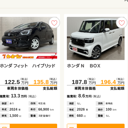
ホンダ フィット ハイブリッド
日産 セレナ
トヨタ アルファード
ホンダ Ｎ ＢＯＸ
トヨタ ヴォクシー
スズキ ワゴンＲ スマイル
日産 エクストレイル
ホンダ フィット
（税込）
（税込）
（税込）
（税込）
（税込）
（税込）
（税込）
（税込）
（税込）
（税込）
（税込）
（税込）
（税込）
（税込）
（税込）
（税込）
122.5
135.8
109.6
311.8
128.8
322.7
187.8
217.1
155.0
114.9
196.4
229.9
161.2
119.9
81.6
93.2
万円
万円
万円
万円
万円
万円
万円
万円
万円
万円
万円
万円
万円
万円
万円
万円
車両本体価格
支払総額
車両本体価格
車両本体価格
支払総額
支払総額
車両本体価格
車両本体価格
車両本体価格
車両本体価格
支払総額
支払総額
支払総額
支払総額
車両本体価格
支払総額
13.3
19.2
10.9
8.6
12.8
6.2
5.0
11.6
諸費用：
万円
（税込）
諸費用：
諸費用：
万円
万円
（税込）
（税込）
諸費用：
諸費用：
諸費用：
諸費用：
万円
万円
万円
万円
（税込）
（税込）
（税込）
（税込）
諸費用：
万円
（税込）
保証
あり
住所
埼玉県
保証
保証
なし
あり
住所
住所
大分県
青森県
保証
保証
保証
保証
なし
あり
なし
なし
住所
住所
住所
住所
群馬県
岩手県
埼玉県
徳島県
保証
あり
住所
青森県
2024
66,900
2018
2019
95,100
89,000
2026
2017
2021
2016
100
72,600
29,200
59,300
2015
84,800
年式
走行
年式
年式
走行
走行
年式
年式
年式
年式
走行
走行
走行
走行
年
km
年
年
km
km
年
年
年
年
km
km
km
km
年式
走行
年
km
1,500
2,000
2,500
660
2,000
660
2,000
1,300
排気
整備
法定整備付
排気
排気
整備
整備
法定整備付
法定整備付
排気
排気
排気
排気
整備
整備
整備
整備
なし
法定整備付
なし
法定整備付
cc
cc
cc
cc
cc
cc
cc
排気
整備
法定整備付
cc