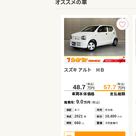
オススメの車
ダイハツ タント
スズキ アルト ＨＢ
スズキ スイフト
（税込）
（税込）
（税込）
（税込）
（税込）
（税込）
123.4
127.7
48.7
99.7
105.9
57.7
万円
万円
万円
万円
万円
万円
車両本体価格
支払総額
車両本体価格
車両本体価格
支払総額
支払総額
4.3
9.0
6.2
諸費用：
万円
（税込）
諸費用：
諸費用：
万円
万円
（税込）
（税込）
保証
なし
住所
岡山県
保証
保証
あり
なし
住所
住所
埼玉県
岡山県
2021
38,900
2021
2017
10,400
72,200
年式
走行
年
km
年式
年式
走行
走行
年
年
km
km
660
660
1,000
排気
整備
なし
cc
排気
排気
整備
整備
法定整備付
法定整備付
cc
cc