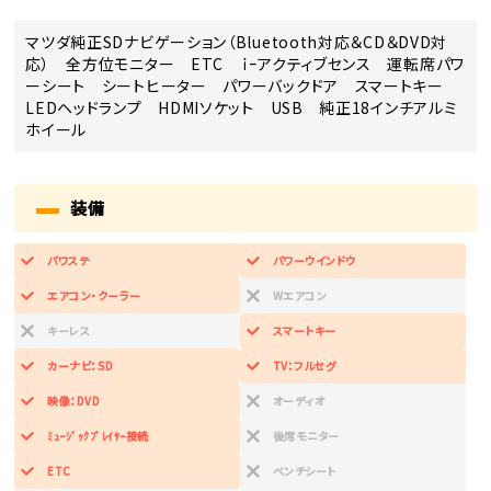
マツダ純正SDナビゲーション（Bluetooth対応＆CD＆DVD対
応） 全方位モニター ETC ｉｰアクティブセンス 運転席パワ
ーシート シートヒーター パワーバックドア スマートキー
LEDヘッドランプ HDMIソケット USB 純正18インチアルミ
ホイール
装備
パワステ
パワーウインドウ
エアコン・クーラー
Wエアコン
キーレス
スマートキー
カーナビ：SD
TV：フルセグ
映像：DVD
オーディオ
ﾐｭｰｼﾞｯｸﾌﾟﾚｲﾔｰ接続
後席モニター
ETC
ベンチシート