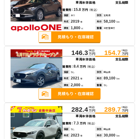
車両本体価格
支払総額
15.8
諸費用：
万円
（税込）
保証
あり
住所
宮城県
2019
58,100
年式
走行
年
km
1,800
排気
整備
法定整備付
cc
（税込）
（税込）
146.3
154.7
万円
万円
車両本体価格
支払総額
8.4
諸費用：
万円
（税込）
保証
なし
住所
岡山県
2021
89,100
年式
走行
年
km
2,000
排気
整備
なし
cc
（税込）
（税込）
282.4
289.7
万円
万円
車両本体価格
支払総額
7.3
諸費用：
万円
（税込）
保証
なし
住所
岡山県
2023
30,000
年式
走行
年
km