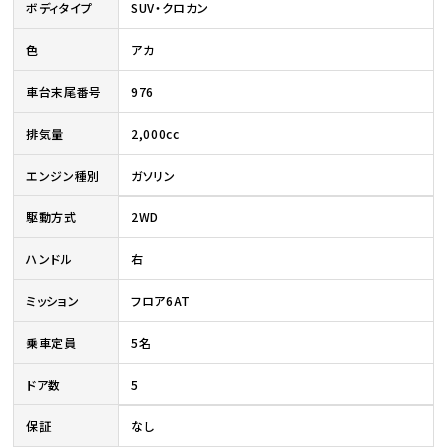
ボディタイプ
SUV・クロカン
色
アカ
車台末尾番号
976
排気量
2,000cc
エンジン種別
ガソリン
駆動方式
2WD
ハンドル
右
ミッション
フロア6AT
乗車定員
5名
ドア数
5
保証
なし