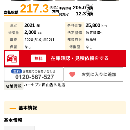
217.3
（税込）
205.0
（税込）
車両価格
万円
万円
支払総額
（税込）
12.3
諸費用
万円
2021
25,800
年式
年
走行距離
km
2,000
排気量
cc
法定整備
法定整備付
車検
2028(R10)年02月
都道府県
福島県
保証
なし
修復歴
なし
カーセブン郡山香久池店
店舗情報
基本情報
基本情報