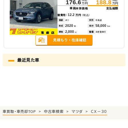
176.6
188.8
万円
万円
車両本体価格
支払総額
12.2
諸費用：
万円
（税込）
保証
あり
住所
北海道
2020
58,000
年式
走行
年
km
2,000
排気
整備
法定整備付
cc
最近見た車
車買取・車売却TOP
中古車検索
マツダ
ＣＸ－３０