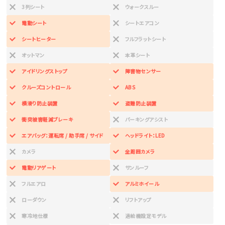
3列シート
ウォークスルー
電動シート
シートエアコン
シートヒーター
フルフラットシート
オットマン
本革シート
アイドリングストップ
障害物センサー
クルーズコントロール
ABS
横滑り防止装置
盗難防止装置
衝突被害軽減ブレーキ
パーキングアシスト
エアバッグ：運転席 / 助手席 / サイド
ヘッドライト：LED
カメラ
全周囲カメラ
電動リアゲート
サンルーフ
フルエアロ
アルミホイール
ローダウン
リフトアップ
寒冷地仕様
過給機設定モデル