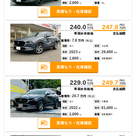
2,000
排気
整備
なし
cc
（税込）
（税込）
240.0
247.8
万円
万円
車両本体価格
支払総額
7.8
諸費用：
万円
（税込）
保証
あり
住所
大分県
2023
29,400
年式
走行
年
km
1,800
排気
整備
法定整備付
cc
（税込）
（税込）
229.0
249.7
万円
万円
車両本体価格
支払総額
20.7
諸費用：
万円
（税込）
保証
あり
住所
千葉県
2022
61,400
年式
走行
年
km
2,000
排気
整備
法定整備付
cc
（税込）
（税込）