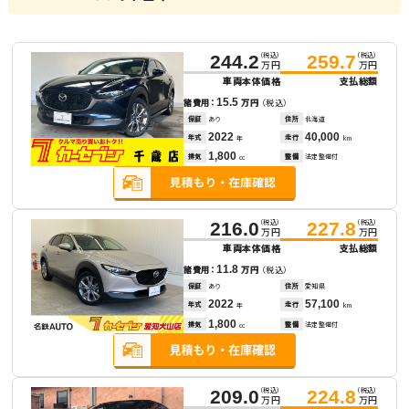
（税込）
（税込）
244.2
259.7
万円
万円
車両本体価格
支払総額
15.5
諸費用：
万円
（税込）
保証
あり
住所
北海道
2022
40,000
年式
走行
年
km
1,800
排気
整備
法定整備付
cc
（税込）
（税込）
216.0
227.8
万円
万円
車両本体価格
支払総額
11.8
諸費用：
万円
（税込）
保証
あり
住所
愛知県
2022
57,100
年式
走行
年
km
1,800
排気
整備
法定整備付
cc
（税込）
（税込）
209.0
224.8
万円
万円