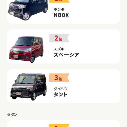
ホンダ
NBOX
2
位
スズキ
スペーシア
3
位
ダイハツ
タント
セダン