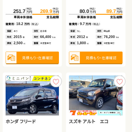
日産 エクストレイル
ダイハツ ムーヴ コンテ
ダイハツ タント
トヨタ ルーミー
（税込）
（税込）
（税込）
（税込）
251.7
269.9
80.0
89.7
万円
万円
万円
万円
車両本体価格
支払総額
車両本体価格
支払総額
（税込）
（税込）
（税込）
（税込）
（税込）
（税込）
（税込）
（税込）
18.2
9.7
358.0
29.7
369.9
37.4
169.8
153.0
177.7
164.0
諸費用：
万円
（税込）
諸費用：
万円
（税込）
万円
万円
万円
万円
万円
万円
万円
万円
車両本体価格
車両本体価格
支払総額
支払総額
車両本体価格
車両本体価格
支払総額
支払総額
保証
あり
住所
岩手県
保証
なし
住所
岡山県
2015
66,400
2012
76,200
11.9
7.7
7.9
11.0
年式
走行
年式
走行
諸費用：
諸費用：
万円
万円
（税込）
（税込）
諸費用：
諸費用：
万円
万円
（税込）
（税込）
年
km
年
km
2,500
1,800
排気
整備
法定整備付
排気
整備
法定整備付
cc
cc
保証
保証
あり
なし
住所
住所
岡山県
岡山県
保証
保証
なし
あり
住所
住所
群馬県
山梨県
2023
2009
18,000
77,100
2025
2022
100
17,300
年式
年式
走行
走行
年式
年式
走行
走行
年
年
km
km
年
年
km
km
1,500
660
660
1,000
見積もり・在庫確認
見積もり・在庫確認
排気
排気
整備
整備
法定整備付
法定整備付
排気
排気
整備
整備
なし
法定整備付
cc
cc
cc
cc
見積もり・在庫確認
見積もり・在庫確認
見積もり・在庫確認
見積もり・在庫確認
ホンダ フリード
スズキ アルト エコ