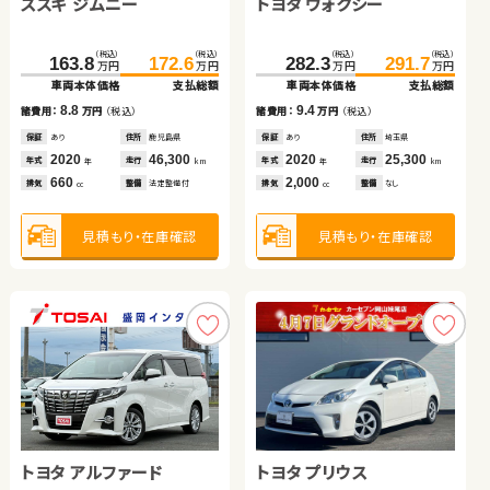
スズキ ジムニー
トヨタ ヴォクシー
ホンダ Ｎ ＢＯＸ
トヨタ アクア
ホンダ フリード ハイブリ
日産 セレナ
（税込）
（税込）
（税込）
（税込）
163.8
172.6
282.3
291.7
万円
万円
万円
万円
ッド
車両本体価格
支払総額
車両本体価格
支払総額
（税込）
（税込）
（税込）
（税込）
（税込）
（税込）
（税込）
（税込）
8.8
9.4
49.7
62.0
59.6
70.9
49.7
92.1
105.9
65.0
諸費用：
万円
（税込）
諸費用：
万円
（税込）
万円
万円
万円
万円
万円
万円
万円
万円
車両本体価格
車両本体価格
支払総額
支払総額
車両本体価格
車両本体価格
支払総額
支払総額
保証
あり
住所
鹿児島県
保証
あり
住所
埼玉県
2020
46,300
2020
25,300
9.9
8.9
15.3
13.8
年式
走行
年式
走行
諸費用：
諸費用：
万円
万円
（税込）
（税込）
諸費用：
諸費用：
万円
万円
（税込）
（税込）
年
km
年
km
660
2,000
排気
整備
法定整備付
排気
整備
なし
cc
cc
保証
保証
なし
あり
住所
住所
大分県
福島県
保証
保証
なし
あり
住所
住所
大分県
岩手県
2016
2013
100,100
49,700
2014
2012
88,900
57,200
年式
年式
走行
走行
年式
年式
走行
走行
年
年
km
km
年
年
km
km
660
1,500
1,500
2,000
見積もり・在庫確認
見積もり・在庫確認
排気
排気
整備
整備
法定整備付
法定整備付
排気
排気
整備
整備
法定整備付
法定整備付
cc
cc
cc
cc
見積もり・在庫確認
見積もり・在庫確認
見積もり・在庫確認
見積もり・在庫確認
トヨタ アルファード
トヨタ プリウス