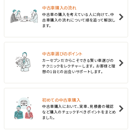
中古車購入の流れ
1
中古車の購入を考えている人に向けて、中
位
古車購入の流れについて順を追って解説し
ます。
スバル
レヴォーグ
中古車選びのポイント
2
位
カーセブンだからこそできる賢い車選びの
テクニックをレクチャーします。 お客様と理
スバル
想の1台との出会いサポートします。
レガシィツーリングワゴン
3
位
初めての中古車購入
中古車購入において、実車、見積書の確認
トヨタ
など購入のチェックすべきポイントをまとめ
カローラフィールダー
ました。