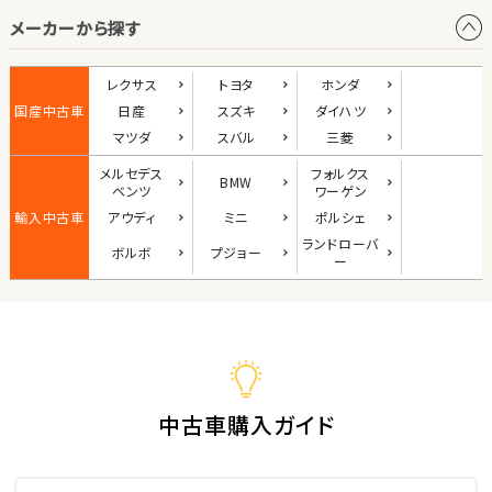
メーカーから探す
1
位
ダイハツ
レクサス
トヨタ
ホンダ
コペン
国産中古車
日産
スズキ
ダイハツ
マツダ
スバル
三菱
メルセデス
フォルクス
BMW
2
ベンツ
ワーゲン
位
輸入中古車
アウディ
ミニ
ポルシェ
マツダ
ランド
ローバ
ボルボ
プジョー
ロードスター
ー
3
位
ホンダ
S660
中古車購入ガイド
ステーションワゴン