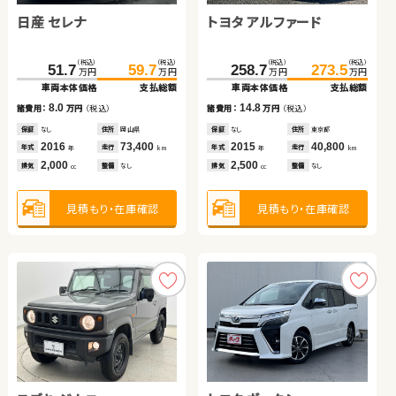
日産 セレナ
トヨタ アルファード
ホンダ Ｎ ＢＯＸ
スズキ ワゴンＲ
トヨタ アクア
スズキ ワゴンＲ スティン
（税込）
（税込）
（税込）
（税込）
（税込）
（税込）
51.7
59.7
258.7
177.3
273.5
179.8
万円
万円
万円
万円
万円
万円
グレー
車両本体価格
支払総額
車両本体価格
車両本体価格
支払総額
支払総額
（税込）
（税込）
（税込）
（税込）
（税込）
（税込）
8.0
14.8
2.5
26.6
50.1
34.8
59.0
67.6
69.8
諸費用：
万円
（税込）
諸費用：
諸費用：
万円
万円
（税込）
（税込）
万円
万円
万円
万円
万円
万円
車両本体価格
車両本体価格
支払総額
支払総額
車両本体価格
支払総額
保証
なし
住所
岡山県
保証
保証
なし
あり
住所
住所
東京都
北海道
2016
73,400
2015
2023
40,800
40,700
8.2
8.9
2.2
年式
走行
年式
年式
走行
走行
諸費用：
諸費用：
万円
万円
（税込）
（税込）
諸費用：
万円
（税込）
年
km
年
年
km
km
2,000
2,500
660
排気
整備
なし
排気
排気
整備
整備
なし
法定整備付
cc
cc
cc
保証
保証
あり
なし
住所
住所
青森県
埼玉県
保証
あり
住所
北海道
2014
2013
94,200
61,300
2012
55,500
年式
年式
走行
走行
年式
走行
年
年
km
km
年
km
660
1,500
660
見積もり・在庫確認
見積もり・在庫確認
見積もり・在庫確認
排気
排気
整備
整備
法定整備付
なし
排気
整備
法定整備付
cc
cc
cc
見積もり・在庫確認
見積もり・在庫確認
見積もり・在庫確認