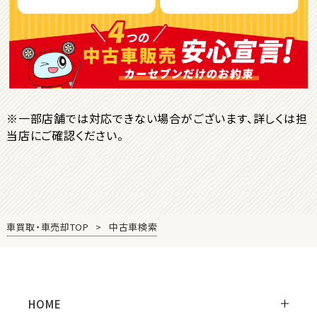
ＳＵＶ・クロカン
1
位
トヨタ
ヤリスクロス
※一部店舗では対応できない場合がございます、詳しくは担
当店にご確認ください。
2
位
トヨタ
ハリアー
車買取・車売却TOP
中古車検索
3
位
トヨタ
ランドクルーザー
HOME