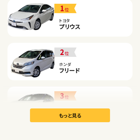
1
位
トヨタ
プリウス
2
位
ホンダ
フリード
3
位
日産
リーフ
もっと見る
オープン