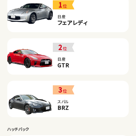
1
位
日産
フェアレディ
2
位
日産
GTR
3
位
スバル
BRZ
ハッチバック