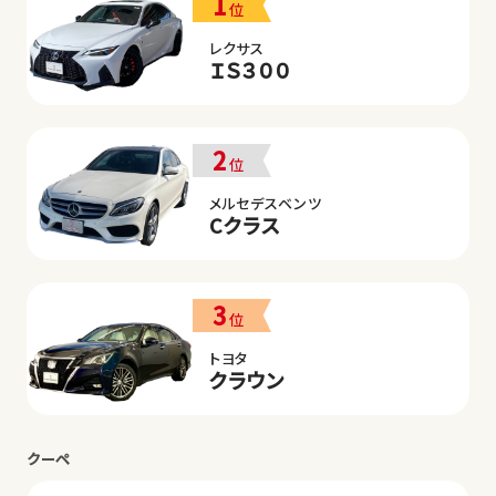
1
位
レクサス
ＩＳ３００
2
位
メルセデスベンツ
Cクラス
3
位
トヨタ
クラウン
クーペ