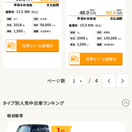
車両本体価格
支払総額
（税込）
（税込）
（税込）
（税込）
（税込）
（税込）
（税込）
（税込）
（税込）
（税込）
11.5
278.3
287.1
81.7
95.9
48.0
63.0
50.3
67.7
170.8
179.7
諸費用：
万円
（税込）
万円
万円
万円
万円
万円
万円
万円
万円
万円
万円
車両本体価格
支払総額
車両本体価格
支払総額
車両本体価格
支払総額
車両本体価格
支払総額
車両本体価格
支払総額
保証
あり
住所
埼玉県
2018
58,900
8.8
14.2
15.0
17.4
8.9
諸費用：
万円
（税込）
諸費用：
万円
（税込）
年式
走行
諸費用：
万円
（税込）
諸費用：
万円
（税込）
諸費用：
万円
（税込）
年
km
1,500
排気
整備
法定整備付
cc
保証
なし
住所
群馬県
保証
あり
住所
岩手県
保証
なし
住所
長野県
保証
あり
住所
埼玉県
保証
なし
住所
岡山県
2024
10,300
2013
90,200
2008
145,000
2009
68,700
2020
78,000
年式
走行
年式
走行
年式
走行
年式
走行
年式
走行
年
km
年
km
年
km
年
km
年
km
1,500
2,000
3,500
2,000
2,000
見積もり・在庫確認
排気
整備
なし
排気
整備
法定整備付
排気
整備
法定整備付
排気
整備
法定整備付
排気
整備
なし
cc
cc
cc
cc
cc
見積もり・在庫確認
見積もり・在庫確認
見積もり・在庫確認
見積もり・在庫確認
見積もり・在庫確認
ページ数
/
4
タイプ別人気中古車ランキング
軽自動車
1
位