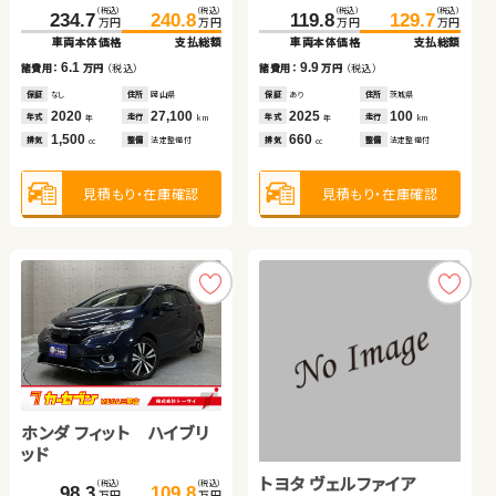
トヨタ ヴェルファイア
トヨタ ノア
ダイハツ ムーヴ キャンバ
スズキ アルト ＨＢ
（税込）
（税込）
（税込）
（税込）
234.7
240.8
119.8
129.7
万円
万円
万円
万円
ス
車両本体価格
支払総額
車両本体価格
支払総額
（税込）
（税込）
（税込）
（税込）
（税込）
（税込）
（税込）
（税込）
6.1
9.9
131.4
149.5
367.4
379.7
151.6
159.7
89.4
94.1
諸費用：
万円
（税込）
諸費用：
万円
（税込）
万円
万円
万円
万円
万円
万円
万円
万円
車両本体価格
支払総額
車両本体価格
支払総額
車両本体価格
支払総額
車両本体価格
支払総額
保証
なし
住所
岡山県
保証
あり
住所
茨城県
2020
27,100
2025
100
18.1
12.3
8.1
4.7
諸費用：
万円
（税込）
諸費用：
万円
（税込）
年式
走行
年式
走行
諸費用：
万円
（税込）
諸費用：
万円
（税込）
年
km
年
km
1,500
660
排気
整備
法定整備付
排気
整備
法定整備付
cc
cc
保証
あり
住所
岩手県
保証
あり
住所
埼玉県
保証
あり
住所
福島県
保証
あり
住所
青森県
2013
87,000
2024
13,200
2021
31,000
2020
1,800
年式
走行
年式
走行
年式
走行
年式
走行
年
km
年
km
年
km
年
km
2,400
2,000
660
660
排気
整備
法定整備付
見積もり・在庫確認
見積もり・在庫確認
排気
整備
法定整備付
排気
整備
なし
排気
整備
法定整備付
cc
cc
cc
cc
見積もり・在庫確認
見積もり・在庫確認
見積もり・在庫確認
見積もり・在庫確認
ホンダ フィット ハイブリ
ッド
スズキ ジムニーシエラ
スバル フォレスター
トヨタ ヴェルファイア
トヨタ ノア
日産 エクストレイル
（税込）
（税込）
98.3
109.8
万円
万円