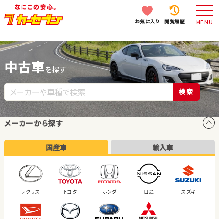
お気に入り
閲覧履歴
MENU
中古車
を探す
検索
メーカーから探す
国産車
輸入車
レクサス
トヨタ
ホンダ
日産
スズキ