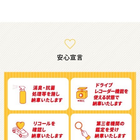
ミニバン・1ＢＯＸ
1
位
ホンダ
ステップワゴン
安心宣言
2
位
トヨタ
アルファード
3
位
トヨタ
ヴォクシー