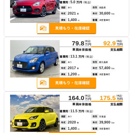
5.0
諸費用：
万円
（税込）
保証
あり
住所
徳島県
2021
30,600
年式
走行
年
km
1,400
排気
整備
法定整備付
cc
（税込）
（税込）
79.8
92.9
万円
万円
車両本体価格
支払総額
13.1
諸費用：
万円
（税込）
保証
あり
住所
鹿児島県
2017
57,400
年式
走行
年
km
1,200
排気
整備
法定整備付
cc
（税込）
（税込）
164.0
175.5
万円
万円
車両本体価格
支払総額
11.5
諸費用：
万円
（税込）
保証
あり
住所
北海道
2020
39,900
年式
走行
年
km
1,400
排気
整備
法定整備付
cc