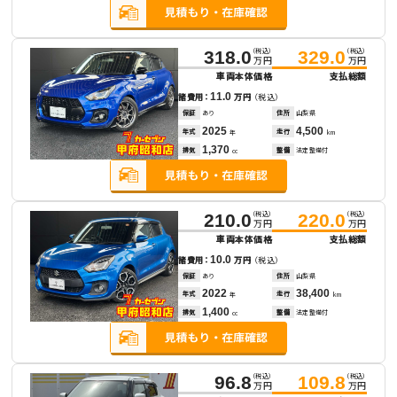
（税込）
（税込）
318.0
329.0
万円
万円
車両本体価格
支払総額
11.0
諸費用：
万円
（税込）
保証
あり
住所
山梨県
2025
4,500
年式
走行
年
km
1,370
排気
整備
法定整備付
cc
（税込）
（税込）
210.0
220.0
万円
万円
車両本体価格
支払総額
10.0
諸費用：
万円
（税込）
保証
あり
住所
山梨県
2022
38,400
年式
走行
年
km
1,400
排気
整備
法定整備付
cc
（税込）
（税込）
96.8
109.8
万円
万円