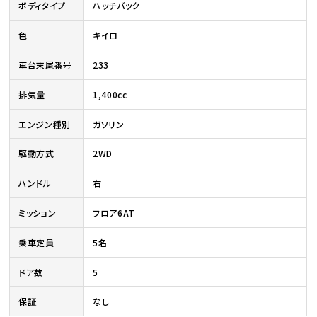
ボディタイプ
ハッチバック
色
キイロ
車台末尾番号
233
排気量
1,400cc
エンジン種別
ガソリン
駆動方式
2WD
ハンドル
右
ミッション
フロア6AT
乗車定員
5名
ドア数
5
保証
なし