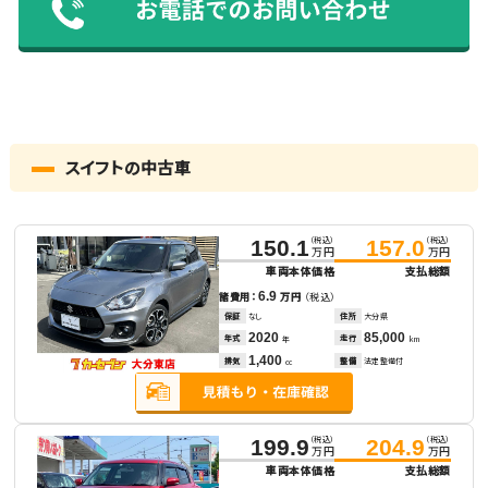
スイフトの中古車
（税込）
（税込）
150.1
157.0
万円
万円
車両本体価格
支払総額
6.9
諸費用：
万円
（税込）
保証
なし
住所
大分県
2020
85,000
年式
走行
年
km
1,400
排気
整備
法定整備付
cc
（税込）
（税込）
199.9
204.9
万円
万円
車両本体価格
支払総額