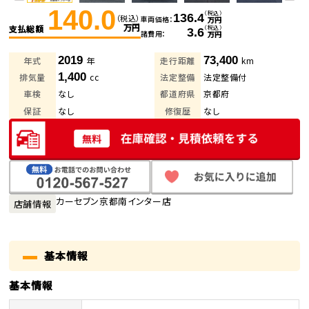
140.0
（税込）
136.4
（税込）
車両価格
万円
万円
支払総額
（税込）
3.6
諸費用
万円
2019
73,400
年式
年
走行距離
km
1,400
排気量
cc
法定整備
法定整備付
車検
なし
都道府県
京都府
保証
なし
修復歴
なし
カーセブン京都南インター店
店舗情報
基本情報
基本情報