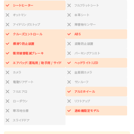
シートヒーター
フルフラットシート
オットマン
本革シート
アイドリングストップ
障害物センサー
クルーズコントロール
ABS
横滑り防止装置
盗難防止装置
衝突被害軽減ブレーキ
パーキングアシスト
エアバッグ：運転席 / 助手席 / サイド
ヘッドライト：LED
カメラ
全周囲カメラ
電動リアゲート
サンルーフ
フルエアロ
アルミホイール
ローダウン
リフトアップ
寒冷地仕様
過給機設定モデル
スライドドア