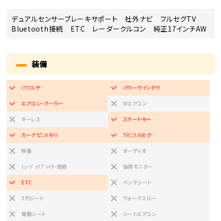
デュアルセンサーブレーキサポート 社外ナビ フルセグTV
Bluetooth接続 ETC レーダークルコン 純正17インチAW
装備
パワステ
パワーウインドウ
エアコン・クーラー
Wエアコン
キーレス
スマートキー
カーナビ：メモリ
TV：フルセグ
映像
オーディオ
ﾐｭｰｼﾞｯｸﾌﾟﾚｲﾔｰ接続
後席モニター
ETC
ベンチシート
3列シート
ウォークスルー
電動シート
シートエアコン