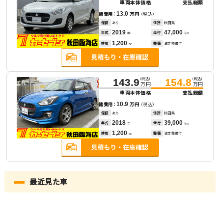
車両本体価格
支払総額
13.0
諸費用：
万円
（税込）
保証
あり
住所
秋田県
2019
47,000
年式
走行
年
km
1,200
排気
整備
法定整備付
cc
（税込）
（税込）
143.9
154.8
万円
万円
車両本体価格
支払総額
10.9
諸費用：
万円
（税込）
保証
あり
住所
秋田県
2018
39,000
年式
走行
年
km
1,200
排気
整備
法定整備付
cc
最近見た車