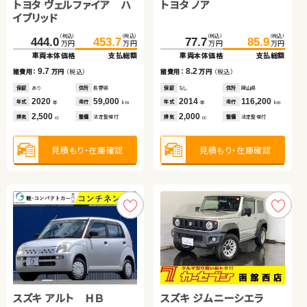
トヨタ アクア
ダイハツ ムーヴ
トヨタ アルファード
トヨタ ヴェルファイア ハ
トヨタ ノア
イブリッド
スズキ ジムニー
（税込）
（税込）
（税込）
（税込）
（税込）
（税込）
（税込）
（税込）
（税込）
（税込）
49.4
19.7
60.4
25.9
449.7
463.3
444.0
453.7
77.7
85.9
万円
万円
万円
万円
万円
万円
万円
万円
万円
万円
車両本体価格
車両本体価格
支払総額
支払総額
車両本体価格
支払総額
車両本体価格
支払総額
車両本体価格
支払総額
（税込）
（税込）
11.0
6.2
13.6
240.7
249.9
諸費用：
諸費用：
万円
万円
（税込）
（税込）
諸費用：
万円
（税込）
9.7
8.2
万円
万円
諸費用：
万円
（税込）
諸費用：
万円
（税込）
車両本体価格
支払総額
保証
保証
あり
なし
住所
住所
埼玉県
岡山県
保証
なし
住所
岡山県
保証
あり
住所
長野県
保証
なし
住所
岡山県
2013
2010
81,800
74,900
2019
30,500
9.2
年式
年式
走行
走行
年式
走行
諸費用：
万円
（税込）
2020
59,000
2014
116,200
年
年
km
km
年
km
年式
走行
年式
走行
年
km
年
km
1,500
660
3,500
排気
排気
整備
整備
法定整備付
法定整備付
排気
整備
法定整備付
2,500
2,000
cc
cc
cc
排気
整備
法定整備付
排気
整備
法定整備付
cc
cc
保証
あり
住所
岩手県
2024
20,500
年式
走行
年
km
660
見積もり・在庫確認
見積もり・在庫確認
見積もり・在庫確認
排気
整備
法定整備付
cc
見積もり・在庫確認
見積もり・在庫確認
見積もり・在庫確認
トヨタ ヴェルファイア ハ
日産 セレナ
スズキ アルト ＨＢ
スズキ ジムニーシエラ