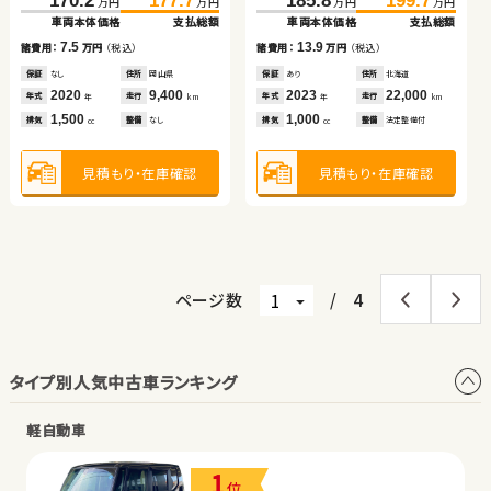
170.2
177.7
185.8
199.7
万円
万円
万円
万円
リッド
車両本体価格
支払総額
車両本体価格
支払総額
車両本体価格
支払総額
車両本体価格
支払総額
（税込）
（税込）
（税込）
（税込）
8.2
6.1
87.0
99.9
304.8
316.7
諸費用：
万円
（税込）
諸費用：
万円
（税込）
7.5
13.9
万円
万円
万円
万円
諸費用：
万円
（税込）
諸費用：
万円
（税込）
車両本体価格
支払総額
車両本体価格
支払総額
保証
あり
住所
青森県
保証
なし
住所
岡山県
保証
なし
住所
岡山県
保証
あり
住所
北海道
2015
72,600
2010
105,100
12.9
11.9
年式
走行
年式
走行
諸費用：
万円
（税込）
諸費用：
万円
（税込）
2020
9,400
2023
22,000
年
km
年
km
年式
走行
年式
走行
年
km
年
km
660
660
排気
整備
法定整備付
排気
整備
法定整備付
1,500
1,000
cc
cc
排気
整備
なし
排気
整備
法定整備付
cc
cc
保証
あり
住所
北海道
保証
あり
住所
福岡県
2014
78,000
2021
37,400
年式
走行
年式
走行
年
km
年
km
2,000
1,800
見積もり・在庫確認
見積もり・在庫確認
排気
整備
法定整備付
排気
整備
法定整備付
cc
cc
見積もり・在庫確認
見積もり・在庫確認
見積もり・在庫確認
見積もり・在庫確認
ページ数
/
4
タイプ別人気中古車ランキング
軽自動車
1
位