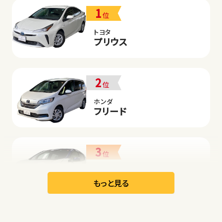
1
位
トヨタ
プリウス
2
位
ホンダ
フリード
3
位
日産
リーフ
もっと見る
オープン