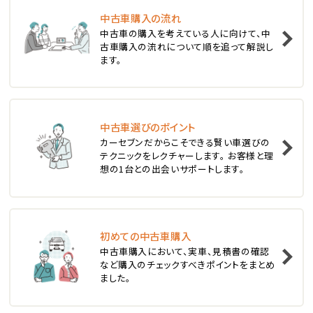
中古車購入の流れ
1
中古車の購入を考えている人に向けて、中
位
古車購入の流れについて順を追って解説し
ます。
スバル
レヴォーグ
中古車選びのポイント
2
位
カーセブンだからこそできる賢い車選びの
テクニックをレクチャーします。 お客様と理
スバル
想の1台との出会いサポートします。
レガシィツーリングワゴン
3
位
初めての中古車購入
中古車購入において、実車、見積書の確認
トヨタ
など購入のチェックすべきポイントをまとめ
カローラフィールダー
ました。