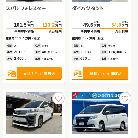
スズキ スイフト
ホンダ フリード ハイブリ
ホンダ Ｎ ＢＯＸ
トヨタ プリウスＰＨＶ
スバル フォレスター
ダイハツ タント
ッド
（税込）
（税込）
（税込）
（税込）
（税込）
（税込）
（税込）
（税込）
（税込）
（税込）
（税込）
（税込）
136.4
268.7
140.0
279.7
179.8
326.0
188.6
341.8
101.5
113.2
49.6
54.8
万円
万円
万円
万円
万円
万円
万円
万円
万円
万円
万円
万円
車両本体価格
車両本体価格
支払総額
支払総額
車両本体価格
車両本体価格
支払総額
支払総額
車両本体価格
支払総額
車両本体価格
支払総額
3.6
11.0
8.8
15.8
諸費用：
諸費用：
万円
万円
（税込）
（税込）
諸費用：
諸費用：
万円
万円
（税込）
（税込）
11.7
5.2
諸費用：
万円
（税込）
諸費用：
万円
（税込）
保証
保証
なし
あり
住所
住所
京都府
埼玉県
保証
保証
あり
あり
住所
住所
千葉県
埼玉県
保証
あり
住所
岩手県
保証
あり
住所
青森県
2019
2022
73,400
1,900
2023
2023
22,500
5,900
年式
年式
走行
走行
年式
年式
走行
走行
2011
48,300
2013
104,000
年
年
km
km
年
年
km
km
年式
走行
年式
走行
年
km
年
km
1,400
1,500
660
2,000
排気
排気
整備
整備
法定整備付
法定整備付
排気
排気
整備
整備
法定整備付
法定整備付
2,000
660
cc
cc
cc
cc
排気
整備
法定整備付
排気
整備
法定整備付
cc
cc
見積もり・在庫確認
見積もり・在庫確認
見積もり・在庫確認
見積もり・在庫確認
見積もり・在庫確認
見積もり・在庫確認