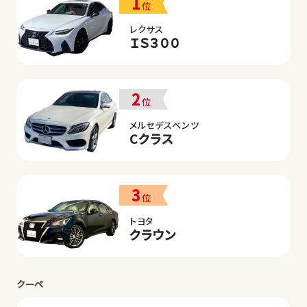
1
位
レクサス
ＩＳ３００
2
位
メルセデスベンツ
Cクラス
3
位
トヨタ
クラウン
クーペ