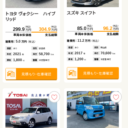
ダイハツ ムーヴ
スズキ ワゴンＲ
日産 セレナ
スズキ スイフト
トヨタ ルーミー
ホンダ フリード
スズキ ワゴンＲ
トヨタ ヴォクシー ハイブ
リッド
（税込）
（税込）
（税込）
（税込）
（税込）
（税込）
（税込）
（税込）
（税込）
（税込）
（税込）
（税込）
（税込）
（税込）
（税込）
（税込）
62.7
41.2
74.9
68.3
49.8
93.6
175.8
85.0
98.6
26.6
109.7
179.8
96.2
34.8
299.9
304.9
万円
万円
万円
万円
万円
万円
万円
万円
万円
万円
万円
万円
万円
万円
万円
万円
車両本体価格
車両本体価格
車両本体価格
支払総額
支払総額
支払総額
車両本体価格
車両本体価格
車両本体価格
車両本体価格
支払総額
支払総額
支払総額
支払総額
車両本体価格
支払総額
5.6
8.6
18.7
11.2
11.1
4.0
8.2
諸費用：
諸費用：
諸費用：
万円
万円
万円
（税込）
（税込）
（税込）
諸費用：
諸費用：
諸費用：
諸費用：
万円
万円
万円
万円
（税込）
（税込）
（税込）
（税込）
5.0
諸費用：
万円
（税込）
保証
保証
保証
なし
あり
あり
住所
住所
住所
岡山県
宮城県
岩手県
保証
保証
保証
保証
あり
あり
あり
あり
住所
住所
住所
住所
岡山県
埼玉県
北海道
青森県
保証
あり
住所
徳島県
2019
2013
2011
85,600
81,800
54,200
2017
2018
2017
2010
70,600
56,300
59,900
79,200
年式
年式
年式
走行
走行
走行
年式
年式
年式
年式
走行
走行
走行
走行
2021
58,700
年
年
年
km
km
km
年
年
年
年
km
km
km
km
年式
走行
年
km
660
660
2,000
1,200
1,000
1,500
660
排気
排気
排気
整備
整備
整備
法定整備付
法定整備付
法定整備付
排気
排気
排気
排気
整備
整備
整備
整備
法定整備付
法定整備付
法定整備付
法定整備付
1,800
cc
cc
cc
cc
cc
cc
cc
排気
整備
法定整備付
cc
見積もり・在庫確認
見積もり・在庫確認
見積もり・在庫確認
見積もり・在庫確認
見積もり・在庫確認
見積もり・在庫確認
見積もり・在庫確認
見積もり・在庫確認