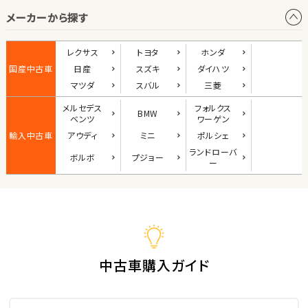
メーカーから探す
1
位
ダイハツ
レクサス
トヨタ
ホンダ
コペン
国産中古車
日産
スズキ
ダイハツ
マツダ
スバル
三菱
メルセデス
フォルクス
BMW
2
ベンツ
ワーゲン
位
輸入中古車
アウディ
ミニ
ポルシェ
マツダ
ランド
ローバ
ボルボ
プジョー
ロードスター
ー
3
位
ホンダ
S660
中古車購入ガイド
ステーションワゴン