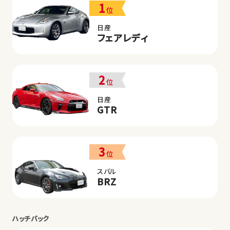
1
位
日産
フェアレディ
2
位
日産
GTR
3
位
スバル
BRZ
ハッチバック