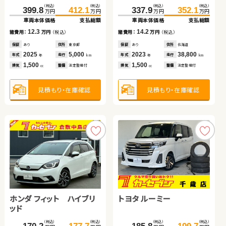
トヨタ アルファード ハイ
スズキ アルト ＨＢ
（税込）
（税込）
（税込）
（税込）
（税込）
（税込）
（税込）
（税込）
215.4
229.8
34.8
50.9
399.8
412.1
337.9
352.1
万円
万円
万円
万円
万円
万円
万円
万円
ブリッド
車両本体価格
支払総額
車両本体価格
支払総額
車両本体価格
支払総額
車両本体価格
支払総額
（税込）
（税込）
（税込）
（税込）
14.4
16.1
562.1
579.7
29.7
34.8
諸費用：
万円
（税込）
諸費用：
万円
（税込）
12.3
14.2
万円
万円
万円
万円
諸費用：
万円
（税込）
諸費用：
万円
（税込）
車両本体価格
支払総額
車両本体価格
支払総額
保証
あり
住所
宮城県
保証
あり
住所
千葉県
保証
あり
住所
東京都
保証
あり
住所
北海道
2020
103,200
2013
80,500
17.6
5.1
年式
走行
年式
走行
諸費用：
万円
（税込）
諸費用：
万円
（税込）
2025
5,000
2023
38,800
年
km
年
km
年式
走行
年式
走行
年
km
年
km
1,800
1,300
排気
整備
法定整備付
排気
整備
法定整備付
1,500
1,500
cc
cc
排気
整備
法定整備付
排気
整備
法定整備付
cc
cc
保証
あり
住所
北海道
保証
なし
住所
岡山県
2025
16,000
2020
184,400
年式
走行
年式
走行
年
km
年
km
2,500
660
見積もり・在庫確認
見積もり・在庫確認
排気
整備
法定整備付
排気
整備
法定整備付
cc
cc
見積もり・在庫確認
見積もり・在庫確認
見積もり・在庫確認
見積もり・在庫確認
ホンダ Ｎ ＢＯＸ
ダイハツ タント
ホンダ フィット ハイブリ
トヨタ ルーミー
ッド
スバル フォレスター
トヨタ ヴォクシー ハイブ
（税込）
（税込）
（税込）
（税込）
（税込）
（税込）
（税込）
（税込）
56.6
64.8
24.7
30.8
万円
万円
万円
万円