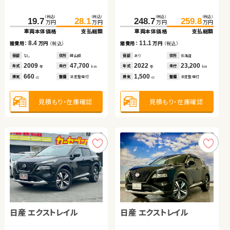
イブリッド
トヨタ アクア
トヨタ プリウス
（税込）
（税込）
（税込）
（税込）
（税込）
（税込）
（税込）
（税込）
271.8
289.2
125.0
138.0
万円
万円
19.7
28.1
248.7
259.8
万円
万円
万円
万円
万円
万円
車両本体価格
支払総額
車両本体価格
支払総額
車両本体価格
支払総額
車両本体価格
支払総額
（税込）
（税込）
（税込）
（税込）
17.4
13.0
145.0
154.8
168.9
182.8
諸費用：
万円
（税込）
諸費用：
万円
（税込）
8.4
11.1
万円
万円
万円
万円
諸費用：
万円
（税込）
諸費用：
万円
（税込）
車両本体価格
支払総額
車両本体価格
支払総額
保証
あり
住所
岩手県
保証
あり
住所
岡山県
保証
なし
住所
岡山県
保証
あり
住所
北海道
2015
68,800
2018
75,300
9.8
13.9
年式
走行
年式
走行
諸費用：
万円
（税込）
諸費用：
万円
（税込）
年
km
2009
47,700
2022
23,200
年
km
年式
走行
年式
走行
年
km
年
km
2,500
2,000
排気
整備
法定整備付
排気
整備
法定整備付
cc
660
1,500
cc
排気
整備
法定整備付
排気
整備
法定整備付
cc
cc
保証
あり
住所
岡山県
保証
あり
住所
埼玉県
2019
30,000
2016
33,500
年式
走行
年式
走行
年
km
年
km
1,500
1,800
見積もり・在庫確認
見積もり・在庫確認
排気
整備
法定整備付
排気
整備
法定整備付
cc
cc
見積もり・在庫確認
見積もり・在庫確認
見積もり・在庫確認
見積もり・在庫確認
トヨタ ノア ハイブリッド
ホンダ フィット
日産 エクストレイル
日産 エクストレイル