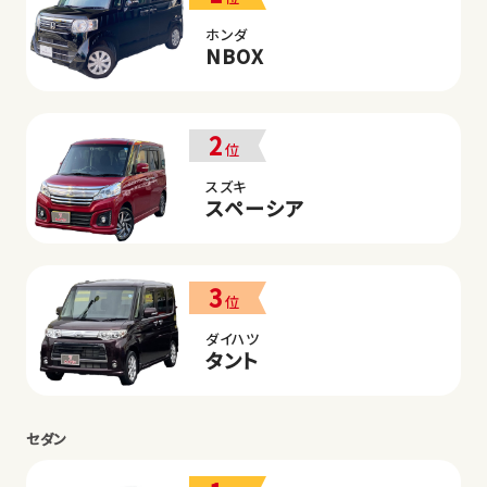
ホンダ
NBOX
2
位
スズキ
スペーシア
3
位
ダイハツ
タント
セダン