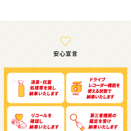
ミニバン・1ＢＯＸ
1
位
ホンダ
ステップワゴン
安心宣言
2
位
トヨタ
アルファード
3
位
トヨタ
ヴォクシー