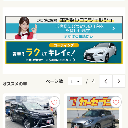
ページ数
/
4
オススメの車