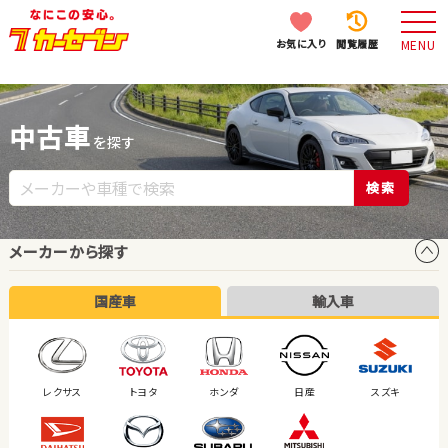
お気に入り
閲覧履歴
MENU
中古車
を探す
検索
メーカーから探す
国産車
輸入車
レクサス
トヨタ
ホンダ
日産
スズキ