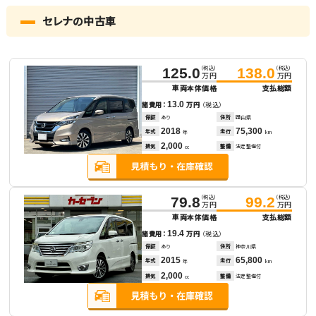
セレナの中古車
（税込）
（税込）
125.0
138.0
万円
万円
車両本体価格
支払総額
13.0
諸費用：
万円
（税込）
保証
あり
住所
岡山県
2018
75,300
年式
走行
年
km
2,000
排気
整備
法定整備付
cc
（税込）
（税込）
79.8
99.2
万円
万円
車両本体価格
支払総額
19.4
諸費用：
万円
（税込）
保証
あり
住所
神奈川県
2015
65,800
年式
走行
年
km
2,000
排気
整備
法定整備付
cc