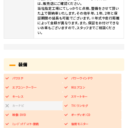
は、販売店にご確認ください。
当社指定工場にてしっかりと点検、整備をさせて頂い
た上で御納車いたします。その他半年、１年、２年と保
証期間の延長も可能でございます。※年式や走行距離
によって金額が異なります。また、保証をお付けできな
いお車もございますので、スタッフまでご相談くださ
い。
装備
パワステ
パワーウインドウ
エアコン・クーラー
Wエアコン
キーレス
スマートキー
カーナビ
TV：ワンセグ
映像：DVD
オーディオ：CD
ﾐｭｰｼﾞｯｸﾌﾟﾚｲﾔｰ接続
後席モニター