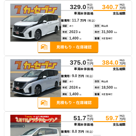
（税込）
（税込）
329.0
340.7
万円
万円
車両本体価格
支払総額
11.7
諸費用：
万円
（税込）
保証
あり
住所
岡山県
2023
31,500
年式
走行
年
km
1,400
排気
整備
法定整備付
cc
（税込）
（税込）
375.0
384.0
万円
万円
車両本体価格
支払総額
9.0
諸費用：
万円
（税込）
保証
あり
住所
岡山県
2024
18,500
年式
走行
年
km
1,400
排気
整備
法定整備付
cc
（税込）
（税込）
51.7
59.7
万円
万円
車両本体価格
支払総額
8.0
諸費用：
万円
（税込）