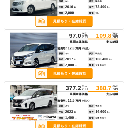
保証
なし
住所
岡山県
2016
73,400
年式
走行
年
km
2,000
排気
整備
なし
cc
（税込）
（税込）
97.0
109.8
万円
万円
車両本体価格
支払総額
12.8
諸費用：
万円
（税込）
保証
あり
住所
岡山県
2017
108,400
年式
走行
年
km
2,000
排気
整備
法定整備付
cc
（税込）
（税込）
377.2
388.7
万円
万円
車両本体価格
支払総額
11.5
諸費用：
万円
（税込）
保証
あり
住所
青森県
2023
16,600
年式
走行
年
km
1,400
排気
整備
法定整備付
cc