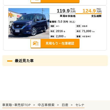
（税込）
（税込）
119.9
124.9
万円
万円
車両本体価格
支払総額
5.0
諸費用：
万円
（税込）
保証
あり
住所
徳島県
2016
71,000
年式
走行
年
km
2,000
排気
整備
法定整備付
cc
最近見た車
車買取・車売却TOP
中古車検索
日産
セレナ