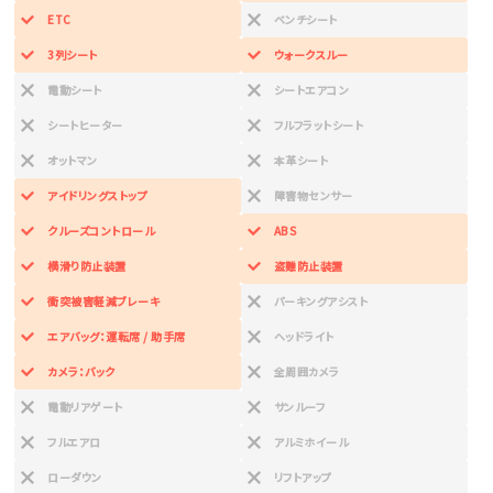
ETC
ベンチシート
3列シート
ウォークスルー
電動シート
シートエアコン
シートヒーター
フルフラットシート
オットマン
本革シート
アイドリングストップ
障害物センサー
クルーズコントロール
ABS
横滑り防止装置
盗難防止装置
衝突被害軽減ブレーキ
パーキングアシスト
エアバッグ：運転席 / 助手席
ヘッドライト
カメラ：バック
全周囲カメラ
電動リアゲート
サンルーフ
フルエアロ
アルミホイール
ローダウン
リフトアップ