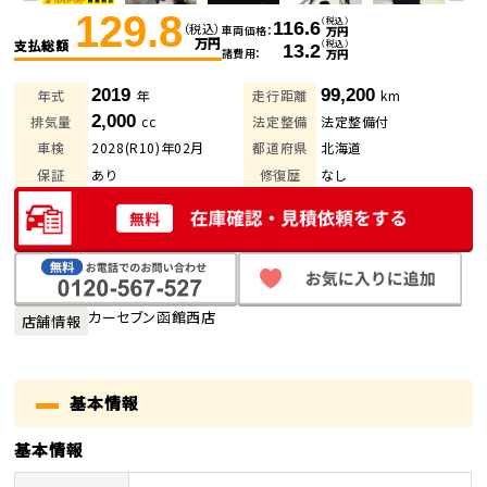
129.8
（税込）
116.6
（税込）
車両価格
万円
万円
支払総額
（税込）
13.2
諸費用
万円
2019
99,200
年式
年
走行距離
km
2,000
排気量
cc
法定整備
法定整備付
車検
2028(R10)年02月
都道府県
北海道
保証
あり
修復歴
なし
カーセブン函館西店
店舗情報
基本情報
基本情報