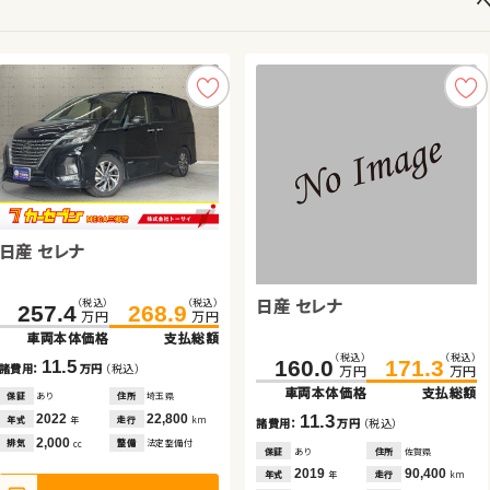
日産 セレナ
スバル フォレスター
スズキ ワゴンＲ
トヨタ アルファード
日産 エクストレイル ハイブ
ホンダ フリード
ホンダ Ｎ ＢＯＸ
リッド
日産 セレナ
（税込）
（税込）
（税込）
（税込）
（税込）
（税込）
（税込）
（税込）
（税込）
（税込）
（税込）
（税込）
（税込）
（税込）
257.4
100.1
395.0
88.9
268.9
103.1
107.2
408.4
181.7
234.7
76.5
188.8
240.8
85.7
万円
万円
万円
万円
万円
万円
万円
万円
万円
万円
万円
万円
万円
万円
車両本体価格
車両本体価格
車両本体価格
車両本体価格
支払総額
支払総額
支払総額
支払総額
車両本体価格
車両本体価格
車両本体価格
支払総額
支払総額
支払総額
（税込）
（税込）
160.0
171.3
11.5
14.2
7.1
13.4
7.1
6.1
9.2
諸費用：
諸費用：
諸費用：
諸費用：
万円
万円
万円
万円
（税込）
（税込）
（税込）
（税込）
諸費用：
諸費用：
諸費用：
万円
万円
万円
（税込）
（税込）
（税込）
万円
万円
車両本体価格
支払総額
保証
保証
保証
保証
あり
あり
なし
あり
住所
住所
住所
住所
埼玉県
岩手県
埼玉県
北海道
保証
保証
保証
あり
なし
あり
住所
住所
住所
千葉県
岡山県
埼玉県
2022
2013
2018
2018
22,800
90,200
23,400
37,000
2020
2020
2019
69,600
27,100
72,300
11.3
年式
年式
年式
年式
走行
走行
走行
走行
年式
年式
年式
走行
走行
走行
年
年
年
年
km
km
km
km
年
年
年
km
km
km
諸費用：
万円
（税込）
2,000
2,000
650
2,500
2,000
1,500
660
排気
排気
排気
排気
整備
整備
整備
整備
法定整備付
法定整備付
なし
法定整備付
排気
排気
排気
整備
整備
整備
法定整備付
法定整備付
法定整備付
cc
cc
cc
cc
cc
cc
cc
保証
あり
住所
佐賀県
2019
90,400
年式
走行
年
km