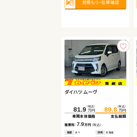
見積もり・在庫確認
見積もり・在庫確認
見積もり・在庫確認
日産 エクストレイル
ダイハツ ムーヴ
トヨタ プリウス
（税込）
（税込）
162.7
179.9
万円
万円
車両本体価格
支払総額
（税込）
（税込）
（税込）
（税込）
81.9
50.8
89.8
59.8
17.2
諸費用：
万円
（税込）
万円
万円
万円
万円
車両本体価格
車両本体価格
支払総額
支払総額
保証
あり
住所
岩手県
2021
60,700
7.9
9.0
年式
走行
年
km
諸費用：
諸費用：
万円
万円
（税込）
（税込）
2,000
排気
整備
法定整備付
cc
保証
保証
あり
なし
住所
住所
北海道
岩手県