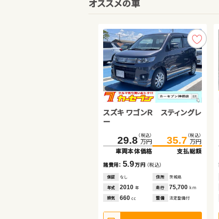
オススメの車
スズキ ワゴンＲ スティングレ
ダイハツ タント
ホンダ フリード
ー
（税込）
（税込）
（税込）
（税込）
（税込）
（税込）
29.8
19.7
78.0
35.7
25.9
91.9
万円
万円
万円
万円
万円
万円
車両本体価格
車両本体価格
車両本体価格
支払総額
支払総額
支払総額
5.9
6.2
13.9
諸費用：
諸費用：
諸費用：
万円
万円
万円
（税込）
（税込）
（税込）
保証
保証
保証
なし
なし
あり
住所
住所
住所
茨城県
岡山県
千葉県
2010
2010
2015
75,700
122,000
76,100
年式
年式
年式
走行
走行
走行
年
年
年
km
km
km
660
660
1,500
排気
排気
排気
整備
整備
整備
法定整備付
法定整備付
法定整備付
cc
cc
cc