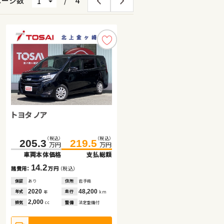
ページ数
/
4
トヨタ ノア
スバル フォレスター
ホンダ フィット ハイブリッド
（税込）
（税込）
（税込）
（税込）
（税込）
（税込）
205.3
219.5
343.9
80.4
351.4
95.6
万円
万円
万円
万円
万円
万円
車両本体価格
支払総額
車両本体価格
車両本体価格
支払総額
支払総額
14.2
7.5
15.2
諸費用：
万円
（税込）
諸費用：
諸費用：
万円
万円
（税込）
（税込）
保証
あり
住所
岩手県
保証
保証
あり
あり
住所
住所
福島県
岩手県
2020
48,200
2024
2015
9,000
64,200
年式
走行
年式
年式
走行
走行
年
km
年
年
km
km
2,000
1,800
1,500
排気
整備
法定整備付
排気
排気
整備
整備
法定整備付
法定整備付
cc
cc
cc