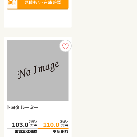
見積もり・在庫確認
見積もり・在庫確認
見積もり・在庫確認
スズキ アルト ＨＢ
スズキ ジムニー
（税込）
（税込）
（税込）
（税込）
225.0
81.6
232.0
89.8
万円
万円
万円
万円
車両本体価格
車両本体価格
支払総額
支払総額
トヨタ ルーミー
8.2
7.0
諸費用：
諸費用：
万円
万円
（税込）
（税込）
保証
保証
あり
あり
住所
住所
青森県
山梨県
（税込）
（税込）
103.0
110.0
2015
2020
74,200
35,700
年式
年式
走行
走行
年
年
km
km
万円
万円
660
660
排気
排気
整備
整備
法定整備付
法定整備付
cc
cc
車両本体価格
支払総額