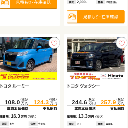
見積もり・在庫確認
見積もり・在庫確認
見積もり・在庫確認
見積もり・在庫確認
見積もり・在庫確認
見積もり・在庫確認
見積もり・在庫確認
2,000
排気
整備
法定整備付
cc
見積もり・在庫確認
ホンダ フィット ハイブリッド
スズキ アルト ＨＢ
トヨタ ヴェルファイア
スズキ スイフト
トヨタ ルーミー
（税込）
（税込）
（税込）
（税込）
（税込）
（税込）
（税込）
（税込）
トヨタ ヴォクシー
98.3
58.7
109.8
67.7
332.2
185.0
344.8
195.3
万円
万円
万円
万円
万円
万円
万円
万円
車両本体価格
車両本体価格
支払総額
支払総額
車両本体価格
車両本体価格
支払総額
支払総額
（税込）
（税込）
（税込）
（税込）
108.0
124.3
11.5
9.0
12.6
10.3
244.6
257.9
諸費用：
諸費用：
万円
万円
（税込）
（税込）
諸費用：
諸費用：
万円
万円
（税込）
（税込）
万円
万円
万円
万円
車両本体価格
支払総額
車両本体価格
支払総額
保証
保証
あり
あり
住所
住所
埼玉県
埼玉県
保証
保証
あり
あり
住所
住所
秋田県
熊本県
2018
2021
58,900
24,100
2019
2020
75,000
40,000
16.3
13.3
年式
年式
走行
走行
年式
年式
走行
走行
年
年
km
km
年
年
km
km
諸費用：
万円
（税込）
諸費用：
万円
（税込）
1,500
660
2,500
1,400
排気
排気
整備
整備
法定整備付
法定整備付
排気
排気
整備
整備
法定整備付
法定整備付
cc
cc
cc
cc
保証
あり
住所
千葉県
保証
あり
住所
青森県