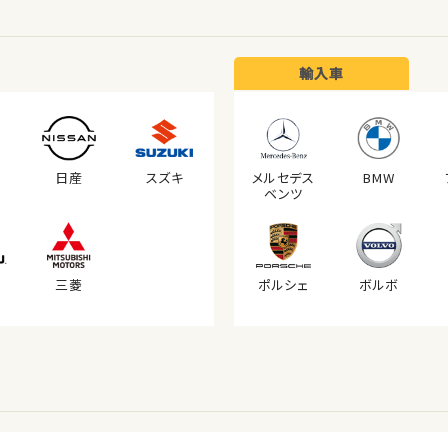
輸入車
日産
スズキ
メルセデス
BMW
ベンツ
三菱
ポルシェ
ボルボ