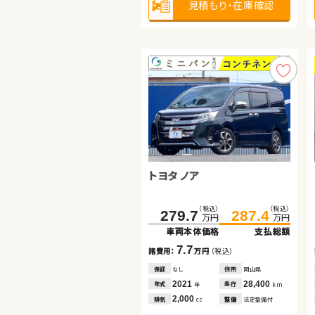
見積もり・在庫確認
見積もり・在庫確認
見積もり・在庫確認
トヨタ ノア
トヨタ ヴォクシー ハイブリッ
ド
日産 エクストレイル
（税込）
（税込）
（税込）
（税込）
279.7
230.1
287.4
240.2
万円
万円
万円
万円
車両本体価格
車両本体価格
支払総額
支払総額
（税込）
（税込）
60.2
75.8
7.7
10.1
諸費用：
諸費用：
万円
万円
（税込）
（税込）
万円
万円
車両本体価格
支払総額
保証
保証
なし
なし
住所
住所
岡山県
福島県
2021
2016
28,400
50,500
15.6
年式
年式
走行
走行
年
年
km
km
諸費用：
万円
（税込）
2,000
1,800
排気
排気
整備
整備
法定整備付
なし
cc
cc
保証
あり
住所
埼玉県