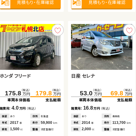
見積もり・在庫確認
見積もり・在庫確認
見積もり・在庫確認
見積もり・在庫確認
見積もり・在庫確認
見積もり・在庫確認
見積もり・在庫確認
2,500
排気
整備
なし
cc
見積もり・在庫確認
ホンダ フリード
ホンダ Ｎ ＢＯＸ
日産 セレナ
トヨタ ヴェルファイア
ホンダ フィット
ホンダ Ｎ ＢＯＸ
（税込）
（税込）
（税込）
（税込）
（税込）
（税込）
（税込）
（税込）
（税込）
（税込）
175.8
72.0
179.8
79.2
269.7
53.0
29.2
279.8
69.8
40.8
万円
万円
万円
万円
万円
万円
万円
万円
万円
万円
車両本体価格
車両本体価格
支払総額
支払総額
車両本体価格
車両本体価格
車両本体価格
支払総額
支払総額
支払総額
（税込）
（税込）
79.6
84.8
4.0
7.2
16.8
10.1
11.6
諸費用：
諸費用：
万円
万円
（税込）
（税込）
諸費用：
諸費用：
諸費用：
万円
万円
万円
（税込）
（税込）
（税込）
万円
万円
車両本体価格
支払総額
保証
保証
あり
あり
住所
住所
北海道
愛知県
保証
保証
保証
あり
なし
あり
住所
住所
住所
青森県
岡山県
埼玉県
2017
2018
59,900
103,000
2014
2017
2012
113,700
20,500
74,700
5.2
年式
年式
走行
走行
年式
年式
年式
走行
走行
走行
年
年
km
km
年
年
年
km
km
km
諸費用：
万円
（税込）
1,500
660
2,000
2,500
1,400
排気
排気
整備
整備
法定整備付
法定整備付
排気
排気
排気
整備
整備
整備
法定整備付
法定整備付
法定整備付
cc
cc
cc
cc
cc
保証
あり
住所
青森県