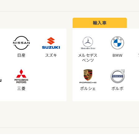
輸入車
日産
スズキ
メルセデス
BMW
ベンツ
三菱
ポルシェ
ボルボ