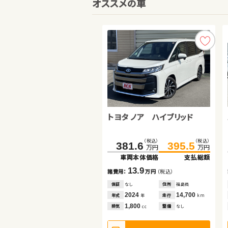
オススメの車
トヨタ ノア ハイブリッド
スズキ ジムニー
トヨタ ヴォクシー
（税込）
（税込）
（税込）
（税込）
（税込）
（税込）
381.6
210.1
191.6
395.5
217.9
201.8
万円
万円
万円
万円
万円
万円
車両本体価格
車両本体価格
車両本体価格
支払総額
支払総額
支払総額
13.9
7.8
10.2
諸費用：
諸費用：
諸費用：
万円
万円
万円
（税込）
（税込）
（税込）
保証
保証
保証
なし
なし
なし
住所
住所
住所
福島県
群馬県
埼玉県
2024
2023
2016
14,700
14,900
56,700
年式
年式
年式
走行
走行
走行
年
年
年
km
km
km
1,800
660
2,000
排気
排気
排気
整備
整備
整備
なし
なし
なし
cc
cc
cc