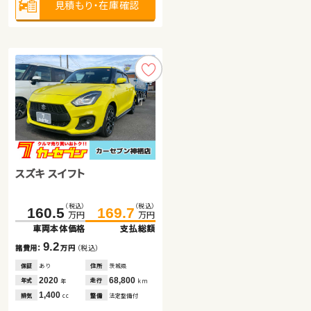
見積もり・在庫確認
見積もり・在庫確認
見積もり・在庫確認
スズキ スイフト
ダイハツ ムーヴ
ホンダ フィット ハイブリッド
（税込）
（税込）
（税込）
（税込）
（税込）
（税込）
160.5
162.4
147.8
169.7
174.7
159.5
万円
万円
万円
万円
万円
万円
車両本体価格
車両本体価格
車両本体価格
支払総額
支払総額
支払総額
9.2
12.3
11.7
諸費用：
諸費用：
諸費用：
万円
万円
万円
（税込）
（税込）
（税込）
保証
保証
保証
あり
あり
あり
住所
住所
住所
茨城県
茨城県
鹿児島県
2020
2025
2022
68,800
100
41,900
年式
年式
年式
走行
走行
走行
年
年
年
km
km
km
1,400
660
1,500
排気
排気
排気
整備
整備
整備
法定整備付
法定整備付
法定整備付
cc
cc
cc