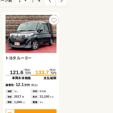
ページ数
/
4
ダイハツ タント
トヨタ ルーミー
スバル フォレスター
（税込）
（税込）
（税込）
（税込）
（税込）
（税込）
56.5
65.7
121.6
307.7
133.7
313.8
万円
万円
万円
万円
万円
万円
車両本体価格
支払総額
車両本体価格
車両本体価格
支払総額
支払総額
9.2
12.1
6.1
諸費用：
万円
（税込）
諸費用：
諸費用：
万円
万円
（税込）
（税込）
保証
あり
住所
埼玉県
保証
保証
なし
なし
住所
住所
埼玉県
岡山県
2016
64,800
2017
2020
31,100
37,100
年式
走行
年式
年式
走行
走行
年
km
年
年
km
km
660
1,000
1,800
排気
整備
法定整備付
排気
排気
整備
整備
なし
法定整備付
cc
cc
cc