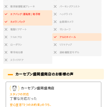
衝突被害軽減ブレーキ
パーキングアシスト
エアバッグ：運転席 / 助手席
ヘッドライト
カメラ：バック
全周囲カメラ
電動リアゲート
サンルーフ
フルエアロ
アルミホイール
ローダウン
リフトアップ
寒冷地仕様
過給機設定モデル
スライドドア
カーセブン盛岡盛南店のお客様の声
カーセブン盛岡盛南店
スタッフの対応
丁寧な対応だった
安心宣言『5つのお約束』のうち、