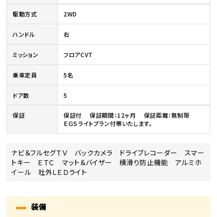
駆動方式
2WD
ハンドル
右
ミッション
フロアCVT
乗車定員
5名
ドア数
5
保証
保証付 保証期間：12ヶ月 保証距離：無制限
ＥＧＳライトプラン付帯いたします。
ナビ＆フルセグＴＶ バックカメラ ドライブレコーダー スマー
トキー ＥＴＣ マット＆バイザー 横滑り防止機能 アルミホ
イール 社外ＬＥＤライト
装備