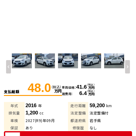
48.0
（税込）
41.6
（税込）
車両価格
万円
万円
支払総額
（税込）
6.4
諸費用
万円
2016
59,200
年式
年
走行距離
km
1,200
排気量
cc
法定整備
法定整備付
車検
2027(R9)年09月
都道府県
岩手県
保証
あり
修復歴
なし