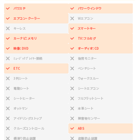
パワステ
パワーウインドウ
エアコン・クーラー
Wエアコン
キーレス
スマートキー
カーナビ：メモリ
TV：フルセグ
映像：DVD
オーディオ：CD
ﾐｭｰｼﾞｯｸﾌﾟﾚｲﾔｰ接続
後席モニター
ETC
ベンチシート
3列シート
ウォークスルー
電動シート
シートエアコン
シートヒーター
フルフラットシート
オットマン
本革シート
アイドリングストップ
障害物センサー
クルーズコントロール
ABS
横滑り防止装置
盗難防止装置