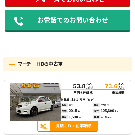
マーチ ＨＢの中古車
（税込）
（税込）
53.8
73.6
万円
万円
車両本体価格
支払総額
19.8
諸費用：
万円
（税込）
保証
あり
住所
神奈川県
2015
125,600
年式
走行
年
km
1,500
排気
整備
法定整備付
cc