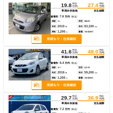
（税込）
（税込）
19.8
27.4
万円
万円
車両本体価格
支払総額
7.6
諸費用：
万円
（税込）
保証
なし
住所
福島県
2010
83,100
年式
走行
年
km
1,200
排気
整備
法定整備付
cc
（税込）
（税込）
41.6
48.0
万円
万円
車両本体価格
支払総額
6.4
諸費用：
万円
（税込）
保証
あり
住所
岩手県
2016
59,200
年式
走行
年
km
1,200
排気
整備
法定整備付
cc
（税込）
（税込）
29.7
36.9
万円
万円
車両本体価格
支払総額
7.2
諸費用：
万円
（税込）