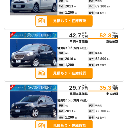
保証
なし
住所
岡山県
2013
69,100
年式
走行
年
km
1,200
排気
整備
法定整備付
cc
（税込）
（税込）
42.7
52.3
万円
万円
車両本体価格
支払総額
9.6
諸費用：
万円
（税込）
保証
なし
住所
岡山県
2016
52,800
年式
走行
年
km
1,200
排気
整備
法定整備付
cc
（税込）
（税込）
29.7
35.3
万円
万円
車両本体価格
支払総額
5.6
諸費用：
万円
（税込）
保証
なし
住所
岡山県
2013
72,300
年式
走行
年
km
1,200
排気
整備
法定整備付
cc