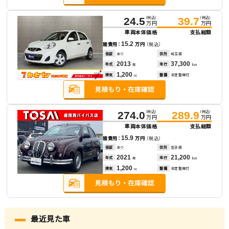
（税込）
（税込）
24.5
39.7
万円
万円
車両本体価格
支払総額
15.2
諸費用：
万円
（税込）
保証
あり
住所
埼玉県
2013
37,300
年式
走行
年
km
1,200
排気
整備
法定整備付
cc
（税込）
（税込）
274.0
289.9
万円
万円
車両本体価格
支払総額
15.9
諸費用：
万円
（税込）
保証
あり
住所
岩手県
2021
21,200
年式
走行
年
km
1,200
排気
整備
法定整備付
cc
最近見た車