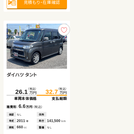
見積もり・在庫確認
見積もり・在庫確認
見積もり・在庫確認
ダイハツ タント
トヨタ ノア ハイブリッド
ホンダ フリード ハイブリッド
（税込）
（税込）
26.1
32.7
万円
万円
車両本体価格
支払総額
（税込）
（税込）
（税込）
（税込）
179.7
268.7
188.5
279.7
6.6
諸費用：
万円
（税込）
万円
万円
万円
万円
車両本体価格
車両本体価格
支払総額
支払総額
保証
なし
住所
2011
141,500
8.8
11.0
年式
走行
年
km
諸費用：
諸費用：
万円
万円
（税込）
（税込）
660
排気
整備
なし
cc
保証
保証
なし
あり
住所
住所
岡山県
埼玉県