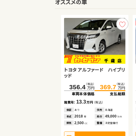
オススメの車
トヨタ アクア
トヨタ アルファード ハイブリ
スズキ スイフト
ッド
（税込）
（税込）
（税込）
（税込）
（税込）
（税込）
56.7
71.3
356.4
143.9
369.7
154.8
万円
万円
万円
万円
万円
万円
車両本体価格
支払総額
車両本体価格
車両本体価格
支払総額
支払総額
14.6
13.3
10.9
諸費用：
万円
（税込）
諸費用：
諸費用：
万円
万円
（税込）
（税込）
保証
あり
住所
岩手県
保証
保証
あり
あり
住所
住所
北海道
秋田県
2012
72,500
2018
2018
49,000
39,000
年式
走行
年式
年式
走行
走行
年
km
年
年
km
km
1,500
2,500
1,200
排気
整備
法定整備付
排気
排気
整備
整備
法定整備付
法定整備付
cc
cc
cc