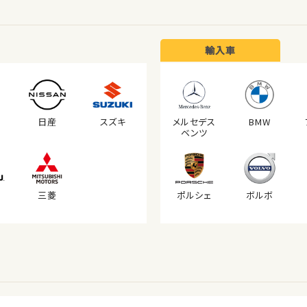
輸入車
日産
スズキ
メルセデス
BMW
ベンツ
三菱
ポルシェ
ボルボ