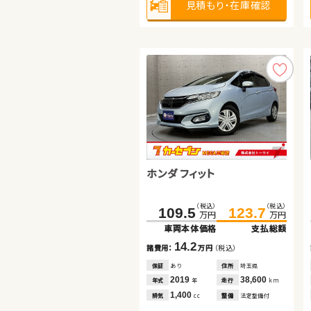
見積もり・在庫確認
見積もり・在庫確認
見積もり・在庫確認
ホンダ フィット
スズキ アルト ＨＢ
日産 エクストレイル
（税込）
（税込）
109.5
123.7
万円
万円
車両本体価格
支払総額
（税込）
（税込）
（税込）
（税込）
81.6
65.0
89.8
79.8
14.2
諸費用：
万円
（税込）
万円
万円
万円
万円
車両本体価格
車両本体価格
支払総額
支払総額
保証
あり
住所
埼玉県
2019
38,600
8.2
14.8
年式
走行
年
km
諸費用：
諸費用：
万円
万円
（税込）
（税込）
1,400
排気
整備
法定整備付
cc
保証
保証
あり
なし
住所
住所
青森県
岡山県