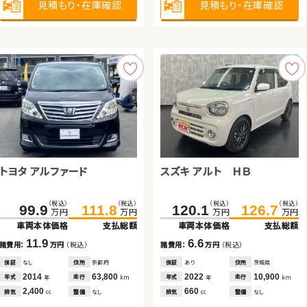
見積もり・在庫確認
見積もり・在庫確認
見積もり・在庫確認
見積もり・在庫確認
見積もり・在庫確認
見積もり・在庫確認
660
1,500
排気
排気
整備
整備
法定整備付
法定整備付
cc
cc
見積もり・在庫確認
見積もり・在庫確認
トヨタ アルファード
スズキ アルト ＨＢ
ダイハツ ムーヴ
トヨタ ルーミー
ダイハツ タント
トヨタ プリウス アルファ
（税込）
（税込）
（税込）
（税込）
99.9
111.8
120.1
126.7
万円
万円
万円
万円
車両本体価格
支払総額
車両本体価格
支払総額
（税込）
（税込）
（税込）
（税込）
（税込）
（税込）
（税込）
（税込）
101.6
134.7
109.7
148.8
119.7
57.7
134.8
63.4
11.9
6.6
諸費用：
万円
（税込）
諸費用：
万円
（税込）
万円
万円
万円
万円
万円
万円
万円
万円
車両本体価格
車両本体価格
支払総額
支払総額
車両本体価格
車両本体価格
支払総額
支払総額
保証
なし
住所
京都府
保証
あり
住所
茨城県
2014
63,800
2022
10,900
8.1
14.1
5.7
15.1
年式
走行
年式
走行
年
km
年
km
諸費用：
諸費用：
万円
万円
（税込）
（税込）
諸費用：
諸費用：
万円
万円
（税込）
（税込）
2,400
660
排気
整備
なし
排気
整備
なし
cc
cc
保証
保証
あり
あり
住所
住所
福島県
北海道
保証
保証
なし
あり
住所
住所
岡山県
宮城県