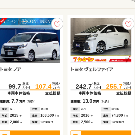
スズキ スイフト
トヨタ ノア
スズキ ワゴンＲ スマイル
トヨタ ヴェルファイア ハイブ
トヨタ ヴェルファイア
トヨタ ルーミー
リッド
スズキ ワゴンＲ
スズキ ジムニーシエラ
（税込）
（税込）
（税込）
（税込）
（税込）
（税込）
（税込）
（税込）
（税込）
（税込）
（税込）
（税込）
150.1
157.0
150.1
584.5
99.7
107.4
157.1
599.8
242.7
111.6
255.7
123.7
万円
万円
万円
万円
万円
万円
万円
万円
万円
万円
万円
万円
車両本体価格
支払総額
車両本体価格
車両本体価格
車両本体価格
支払総額
支払総額
支払総額
車両本体価格
車両本体価格
支払総額
支払総額
（税込）
（税込）
（税込）
（税込）
198.8
40.2
208.1
49.9
6.9
7.7
7.0
15.3
13.0
12.1
諸費用：
万円
（税込）
諸費用：
諸費用：
諸費用：
万円
万円
万円
（税込）
（税込）
（税込）
諸費用：
諸費用：
万円
万円
（税込）
（税込）
万円
万円
万円
万円
車両本体価格
車両本体価格
支払総額
支払総額
保証
なし
住所
大分県
保証
保証
保証
なし
なし
あり
住所
住所
住所
岡山県
群馬県
秋田県
保証
保証
あり
なし
住所
住所
埼玉県
福島県
2020
85,000
2015
2024
2023
103,500
4,700
67,000
2016
2017
74,800
39,600
9.7
9.3
年式
走行
年式
年式
年式
走行
走行
走行
年式
年式
走行
走行
年
km
年
年
年
km
km
km
年
年
km
km
諸費用：
諸費用：
万円
万円
（税込）
（税込）
1,400
2,000
660
2,500
2,500
1,000
排気
整備
法定整備付
排気
排気
排気
整備
整備
整備
法定整備付
なし
法定整備付
排気
排気
整備
整備
法定整備付
なし
cc
cc
cc
cc
cc
cc
保証
保証
あり
あり
住所
住所
岩手県
福島県
2014
2021
83,000
32,000
年式
年式
走行
走行
年
年
km
km