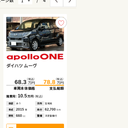
ページ数
/
4
ダイハツ ムーヴ
日産 セレナ
トヨタ ヴォクシー ハイブリッ
ド
（税込）
（税込）
（税込）
（税込）
（税込）
（税込）
288.3
459.8
68.3
297.5
470.8
78.8
万円
万円
万円
万円
万円
万円
車両本体価格
車両本体価格
車両本体価格
支払総額
支払総額
支払総額
10.5
9.2
11.0
諸費用：
諸費用：
諸費用：
万円
万円
万円
（税込）
（税込）
（税込）
保証
保証
保証
あり
あり
あり
住所
住所
住所
宮城県
群馬県
群馬県
2015
2022
2026
62,700
15,900
100
年式
年式
年式
走行
走行
走行
年
年
年
km
km
km
660
1,200
1,800
排気
排気
排気
整備
整備
整備
法定整備付
なし
なし
cc
cc
cc