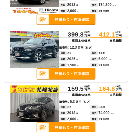
2013
174,300
年式
走行
年
km
2,000
排気
整備
法定整備付
cc
（税込）
（税込）
399.8
412.1
万円
万円
車両本体価格
支払総額
12.3
諸費用：
万円
（税込）
保証
あり
住所
東京都
2025
5,000
年式
走行
年
km
1,500
排気
整備
法定整備付
cc
（税込）
（税込）
159.5
164.8
万円
万円
車両本体価格
支払総額
5.3
諸費用：
万円
（税込）
保証
あり
住所
北海道
2018
74,000
年式
走行
年
km
2,000
排気
整備
法定整備付
cc