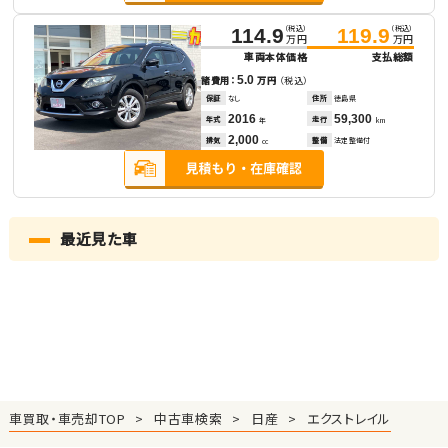
（税込）
（税込）
114.9
119.9
万円
万円
車両本体価格
支払総額
5.0
諸費用：
万円
（税込）
保証
なし
住所
徳島県
2016
59,300
年式
走行
年
km
2,000
排気
整備
法定整備付
cc
最近見た車
車買取・車売却TOP
中古車検索
日産
エクストレイル