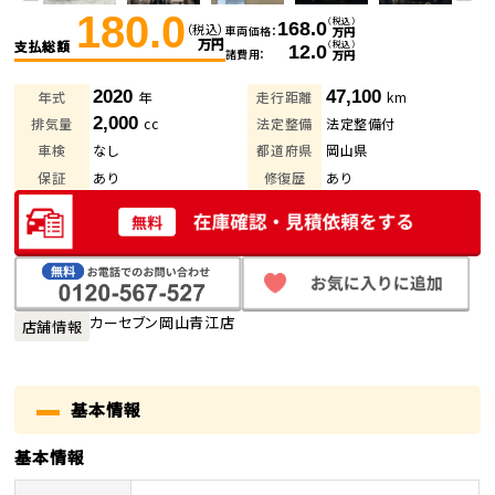
180.0
（税込）
168.0
（税込）
車両価格
万円
万円
支払総額
（税込）
12.0
諸費用
万円
2020
47,100
年式
年
走行距離
km
2,000
排気量
cc
法定整備
法定整備付
車検
なし
都道府県
岡山県
保証
あり
修復歴
あり
カーセブン岡山青江店
店舗情報
基本情報
基本情報