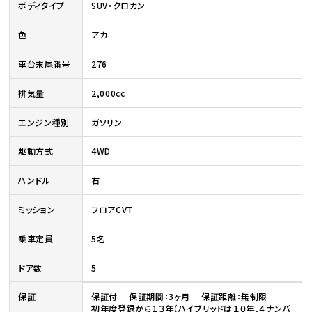
ボディタイプ
SUV・クロカン
色
アカ
車台末尾番号
276
排気量
2,000cc
エンジン種別
ガソリン
駆動方式
4WD
ハンドル
右
ミッション
フロアCVT
乗車定員
5名
ドア数
5
保証
保証付 保証期間：3ヶ月 保証距離：無制限
初年度登録から１３年（ハイブリッドは１０年、４ナンバ