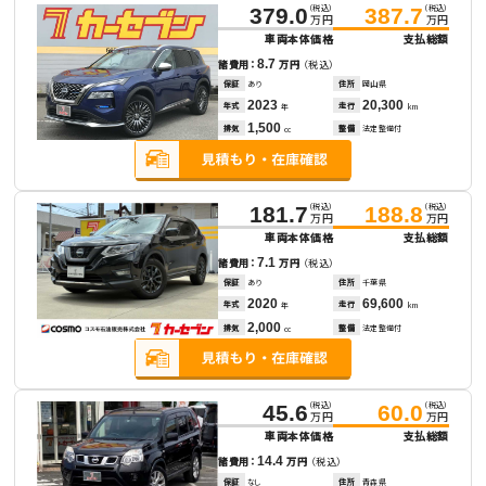
（税込）
（税込）
379.0
387.7
万円
万円
車両本体価格
支払総額
8.7
諸費用：
万円
（税込）
保証
あり
住所
岡山県
2023
20,300
年式
走行
年
km
1,500
排気
整備
法定整備付
cc
（税込）
（税込）
181.7
188.8
万円
万円
車両本体価格
支払総額
7.1
諸費用：
万円
（税込）
保証
あり
住所
千葉県
2020
69,600
年式
走行
年
km
2,000
排気
整備
法定整備付
cc
（税込）
（税込）
45.6
60.0
万円
万円
車両本体価格
支払総額
14.4
諸費用：
万円
（税込）
保証
なし
住所
青森県