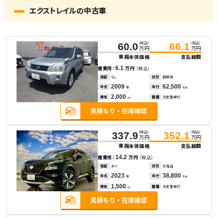
エクストレイルの中古車
（税込）
（税込）
60.0
66.1
万円
万円
車両本体価格
支払総額
6.1
諸費用：
万円
（税込）
保証
なし
住所
静岡県
2009
62,500
年式
走行
年
km
2,000
排気
整備
法定整備付
cc
（税込）
（税込）
337.9
352.1
万円
万円
車両本体価格
支払総額
14.2
諸費用：
万円
（税込）
保証
あり
住所
北海道
2023
38,800
年式
走行
年
km
1,500
排気
整備
法定整備付
cc