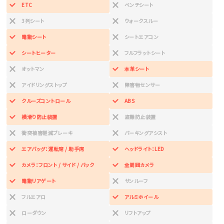
ETC
ベンチシート
3列シート
ウォークスルー
電動シート
シートエアコン
シートヒーター
フルフラットシート
オットマン
本革シート
アイドリングストップ
障害物センサー
クルーズコントロール
ABS
横滑り防止装置
盗難防止装置
衝突被害軽減ブレーキ
パーキングアシスト
エアバッグ：運転席 / 助手席
ヘッドライト：LED
カメラ：フロント / サイド / バック
全周囲カメラ
電動リアゲート
サンルーフ
フルエアロ
アルミホイール
ローダウン
リフトアップ