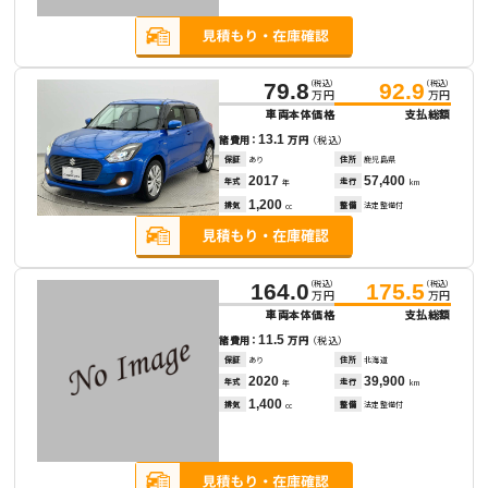
（税込）
（税込）
79.8
92.9
万円
万円
車両本体価格
支払総額
13.1
諸費用：
万円
（税込）
保証
あり
住所
鹿児島県
2017
57,400
年式
走行
年
km
1,200
排気
整備
法定整備付
cc
（税込）
（税込）
164.0
175.5
万円
万円
車両本体価格
支払総額
11.5
諸費用：
万円
（税込）
保証
あり
住所
北海道
2020
39,900
年式
走行
年
km
1,400
排気
整備
法定整備付
cc