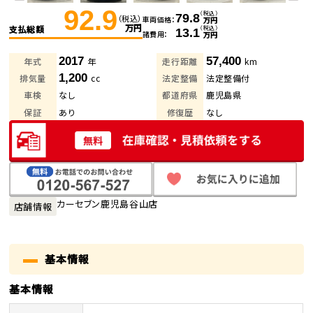
92.9
（税込）
79.8
（税込）
車両価格
万円
万円
支払総額
（税込）
13.1
諸費用
万円
2017
57,400
年式
年
走行距離
km
1,200
排気量
cc
法定整備
法定整備付
車検
なし
都道府県
鹿児島県
保証
あり
修復歴
なし
カーセブン鹿児島谷山店
店舗情報
基本情報
基本情報