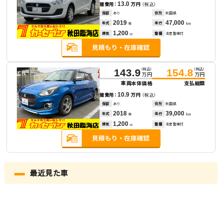
13.0
諸費用：
万円
（税込）
保証
あり
住所
秋田県
2019
47,000
年式
走行
年
km
1,200
排気
整備
法定整備付
cc
（税込）
（税込）
143.9
154.8
万円
万円
車両本体価格
支払総額
10.9
諸費用：
万円
（税込）
保証
あり
住所
秋田県
2018
39,000
年式
走行
年
km
1,200
排気
整備
法定整備付
cc
最近見た車