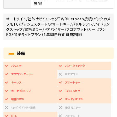
制限）
オートライト/社外ナビ/フルセグTV/Bluetooth接続/バックカメ
ラ/ETC/プッシュスタート/スマートキー/パドルシフト/アイドリン
グストップ/電格ミラー/ドアバイザー/フロアマット/カーセブン
EGS保証ライトプラン（１年間走行距離無制限）
装備
パワステ
パワーウインドウ
エアコン・クーラー
Wエアコン
キーレス
スマートキー
カーナビ：メモリ
TV：フルセグ
映像：DVD
オーディオ：CD
ﾐｭｰｼﾞｯｸﾌﾟﾚｲﾔｰ接続
後席モニター
ETC
ベンチシート