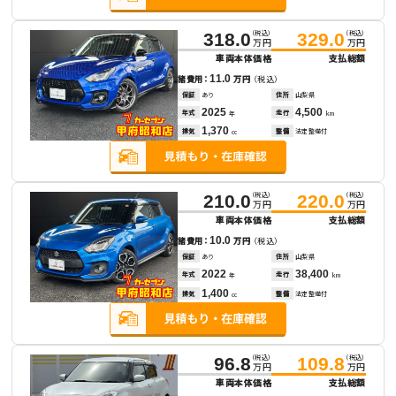
（税込）
（税込）
318.0
329.0
万円
万円
車両本体価格
支払総額
11.0
諸費用：
万円
（税込）
保証
あり
住所
山梨県
2025
4,500
年式
走行
年
km
1,370
排気
整備
法定整備付
cc
（税込）
（税込）
210.0
220.0
万円
万円
車両本体価格
支払総額
10.0
諸費用：
万円
（税込）
保証
あり
住所
山梨県
2022
38,400
年式
走行
年
km
1,400
排気
整備
法定整備付
cc
（税込）
（税込）
96.8
109.8
万円
万円
車両本体価格
支払総額