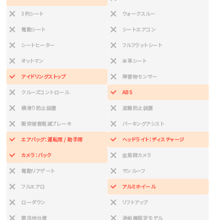
3列シート
ウォークスルー
電動シート
シートエアコン
シートヒーター
フルフラットシート
オットマン
本革シート
アイドリングストップ
障害物センサー
クルーズコントロール
ABS
横滑り防止装置
盗難防止装置
衝突被害軽減ブレーキ
パーキングアシスト
エアバッグ：運転席 / 助手席
ヘッドライト：ディスチャージ
カメラ：バック
全周囲カメラ
電動リアゲート
サンルーフ
フルエアロ
アルミホイール
ローダウン
リフトアップ
寒冷地仕様
過給機設定モデル