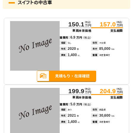
スイフトの中古車
（税込）
（税込）
150.1
157.0
万円
万円
車両本体価格
支払総額
6.9
諸費用：
万円
（税込）
保証
なし
住所
大分県
2020
85,000
年式
走行
年
km
1,400
排気
整備
法定整備付
cc
（税込）
（税込）
199.9
204.9
万円
万円
車両本体価格
支払総額
5.0
諸費用：
万円
（税込）
保証
あり
住所
徳島県
2021
30,600
年式
走行
年
km
1,400
排気
整備
法定整備付
cc