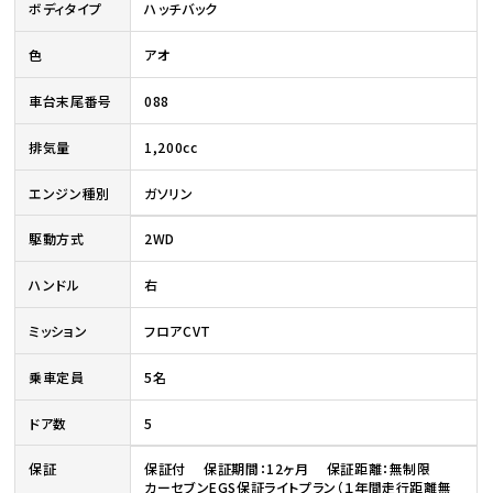
ボディタイプ
ハッチバック
色
アオ
車台末尾番号
088
排気量
1,200cc
エンジン種別
ガソリン
駆動方式
2WD
ハンドル
右
ミッション
フロアCVT
乗車定員
5名
ドア数
5
保証
保証付 保証期間：12ヶ月 保証距離：無制限
カーセブンEGS保証ライトプラン（１年間走行距離無