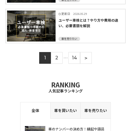
更新日
2026.05.29
ユーザー車検とは？やり方や費用の違
い、必要書類を解説
車を売りたい
>
1
2
…
14
RANKING
人気記事ランキング
全体
車を買いたい
車を売りたい
車のナンバーの決め方！縁起や語呂