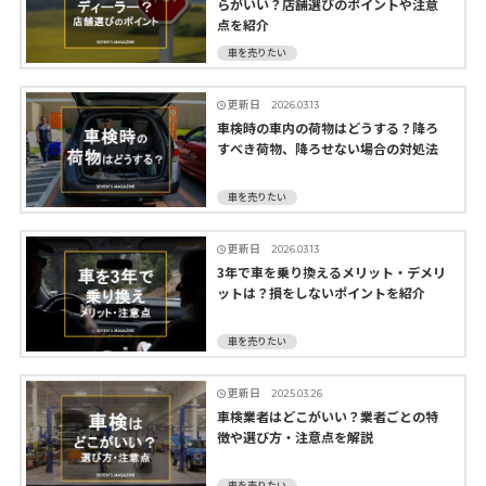
らがいい？店舗選びのポイントや注意
点を紹介
車を売りたい
更新日
2026.03.13
車検時の車内の荷物はどうする？降ろ
すべき荷物、降ろせない場合の対処法
車を売りたい
更新日
2026.03.13
3年で車を乗り換えるメリット・デメリ
ットは？損をしないポイントを紹介
車を売りたい
更新日
2025.03.26
車検業者はどこがいい？業者ごとの特
徴や選び方・注意点を解説
車を売りたい