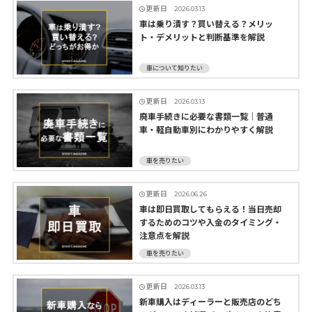
更新日
2026.03.13
車は乗り潰す？買い替える？メリッ
ト・デメリットと判断基準を解説
車について知りたい
更新日
2026.03.13
廃車手続きに必要な書類一覧｜普通
車・軽自動車別にわかりやすく解説
車を売りたい
更新日
2026.06.26
車は即日買取してもらえる！当日売却
するためのコツや入金のタイミング・
注意点を解説
車を売りたい
更新日
2026.03.13
新車購入はディーラーと販売店のどち