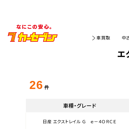
車買取
中
エ
26
件
車種・グレード
日産 エクストレイル Ｇ ｅ－４ＯＲＣＥ