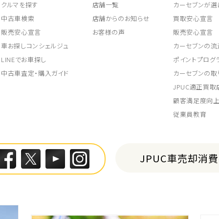
クルマを探す
店舗一覧
カーセブンが選
中古車検索
店舗からのお知らせ
買取安心宣言
販売安心宣言
お客様の声
販売安心宣言
車お探しコンシェルジュ
カーセブンの流
LINEでお車探し
ポイントプログ
中古車査定・購入ガイド
カーセブンの取
JPUC適正買
顧客満足度向
従業員教育
JPUC車売却消