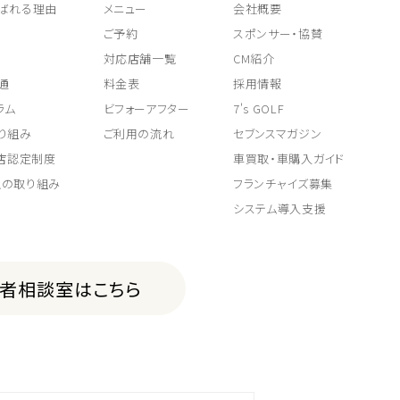
ばれる理由
メニュー
会社概要
ご予約
スポンサー・協賛
対応店舗一覧
CM紹介
通
料金表
採用情報
ラム
ビフォーアフター
7's GOLF
り組み
ご利用の流れ
セブンスマガジン
取店認定制度
車買取・車購入ガイド
上の取り組み
フランチャイズ募集
システム導入支援
費者相談室はこちら