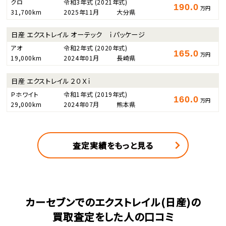
クロ
令和3年式
(2021年式)
190.0
万円
31,700km
2025年11月
大分県
日産 エクストレイル オーテック ｉパッケージ
アオ
令和2年式
(2020年式)
165.0
万円
19,000km
2024年01月
長崎県
日産 エクストレイル ２０Ｘｉ
Ｐホワイト
令和1年式
(2019年式)
160.0
万円
29,000km
2024年07月
熊本県
査定実績をもっと見る
カーセブンでのエクストレイル(日産)の
買取査定をした人の口コミ