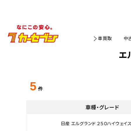
車買取
中
エ
5
件
車種・グレード
日産 エルグランド ２５０ハイウェイ