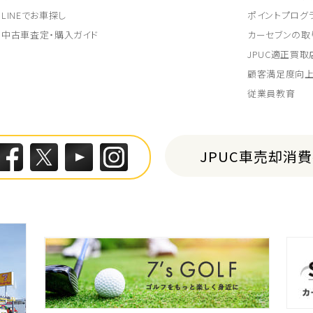
LINEでお車探し
ポイントプログ
中古車査定・購入ガイド
カーセブンの取
JPUC適正買
顧客満足度向
従業員教育
JPUC車売却消