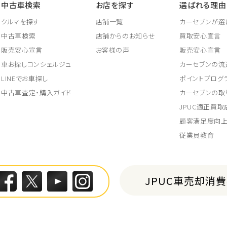
中古車検索
お店を探す
選ばれる理由
クルマを探す
店舗一覧
カーセブンが選
中古車検索
店舗からのお知らせ
買取安心宣言
販売安心宣言
お客様の声
販売安心宣言
車お探しコンシェルジュ
カーセブンの流
LINEでお車探し
ポイントプログ
中古車査定・購入ガイド
カーセブンの取
JPUC適正買
顧客満足度向
従業員教育
JPUC車売却消