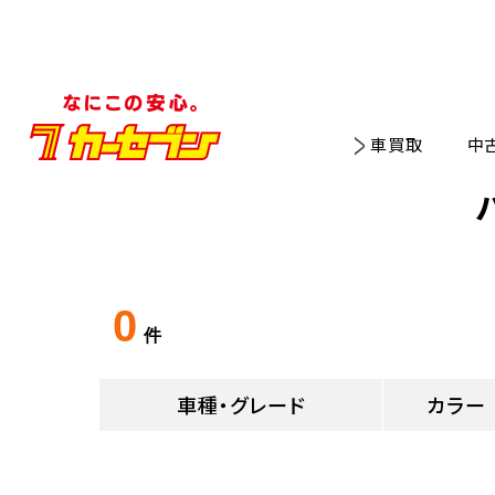
車買取
中
0
件
車種・グレード
カラー