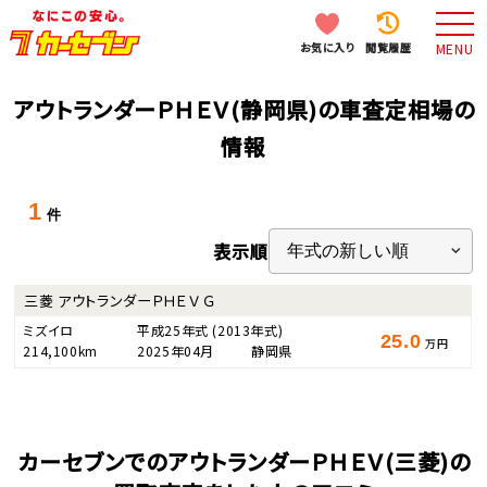
お気に入り
閲覧履歴
MENU
アウトランダーＰＨＥＶ(静岡県)の車査定相場の
情報
1
件
表示順
三菱 アウトランダーＰＨＥＶ Ｇ
ミズイロ
平成25年式
(2013年式)
25.0
万円
214,100km
2025年04月
静岡県
カーセブンでのアウトランダーＰＨＥＶ(三菱)の