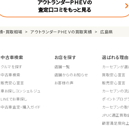
アウトランダーＰＨＥＶの
査定口コミをもっと見る
績・買取相場
アウトランダーＰＨＥＶの買取実績
広島県
中古車検索
お店を探す
選ばれる理由
クルマを探す
店舗一覧
カーセブンが選
中古車検索
店舗からのお知らせ
買取安心宣言
販売安心宣言
お客様の声
販売安心宣言
車お探しコンシェルジュ
カーセブンの流
LINEでお車探し
ポイントプログ
中古車査定・購入ガイド
カーセブンの取
JPUC適正買
顧客満足度向