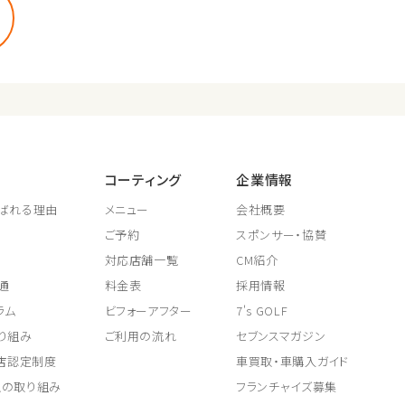
コーティング
企業情報
ばれる理由
メニュー
会社概要
ご予約
スポンサー・協賛
対応店舗一覧
CM紹介
通
料金表
採用情報
ラム
ビフォーアフター
7's GOLF
り組み
ご利用の流れ
セブンスマガジン
取店認定制度
車買取・車購入ガイド
上の取り組み
フランチャイズ募集