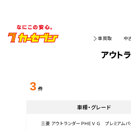
車買取
中
アウト
3
件
車種・グレード
三菱 アウトランダーＰＨＥＶ Ｇ プレミアムパ